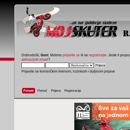
Dobrodošli,
Gost
. Molimo
prijavite se
ili se
registrirajte
. Jeste li propus
aktivacijski email
?
Prijavite se korisničkim imenom, lozinkom i duljinom prijave
Forum
Pomoć
Prijava
Registracija