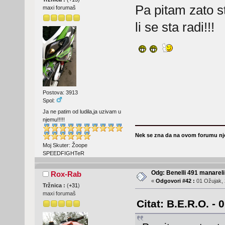
Pa pitam zato s
maxi forumaš
li se sta radi!!!
Postova: 3913
Spol:
Ja ne patim od ludila,ja uzivam u
njemu!!!!!
Nek se zna da na ovom forumu nje
Moj Skuter: Žoope
SPEEDFIGHTeR
Odg: Benelli 491 manareli
Rox-Rab
«
Odgovori #42 :
01 Ožujak, 
Tržnica :
(
+31
)
maxi forumaš
Citat: B.E.R.O. - 