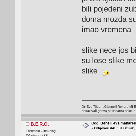
bili pojedeni zub
doma mozda sut
imao vremena
slike nece jos 
su lose slike m
slike
Dr-Evo 70ccm,Giannelli Rekord,Mf E
pokazivač goriva,Mf linearna polutka
Odg: Benelli 491 manareli
B.E.R.O.
«
Odgovori #41 :
01 Ožujak, 
Forumski Ginekolog
Tržnica :
(
+13
)