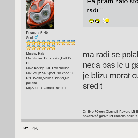
Pa pitam zato sto
radi!!!
Postova: 5140
Spol:
ma radi se pola
Mjesto: Rab
Moj Skuter: DrEvo 70c,Dell 19
neda bas ic u g
BE
Moja Kaciga: MF Evo radilica
je blizu morat c
MojSetup: S6 Sport Pro vario,S6
R/T zvono,Malossi kevlar,Mf
polutke
sredit
MojSpuh: Giannelli Rekord
Dr-Evo 70ccm,Giannelli Rekord,Mf E
pokazivač goriva,Mf linearna polutka
Str:
1
2
[
3
]