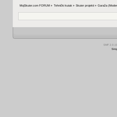
MojSkuter.com FORUM
»
Tehnički kutak
»
Skuter projekti
»
Garaža
(Moder
SMF 2.0.1
Simp