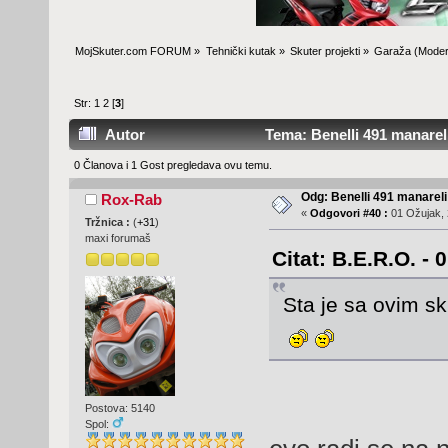
MojSkuter.com FORUM
»
Tehnički kutak
»
Skuter projekti
»
Garaža
(Moder
Str:
1
2
[
3
]
Autor
Tema: Benelli 491 manareli
0 Članova i 1 Gost pregledava ovu temu.
Odg: Benelli 491 manareli
Rox-Rab
«
Odgovori #40 :
01 Ožujak, 
Tržnica :
(
+31
)
maxi forumaš
Citat: B.E.R.O. - 
Sta je sa ovim s
Postova: 5140
Spol: