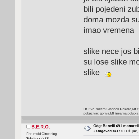
bili pojedeni zub
doma mozda sut
imao vremena
slike nece jos 
su lose slike m
slike
Dr-Evo 70ccm,Giannelli Rekord,Mf E
pokazivač goriva,Mf linearna polutka
Odg: Benelli 491 manareli
B.E.R.O.
«
Odgovori #41 :
01 Ožujak, 
Forumski Ginekolog
Tržnica :
(
+13
)