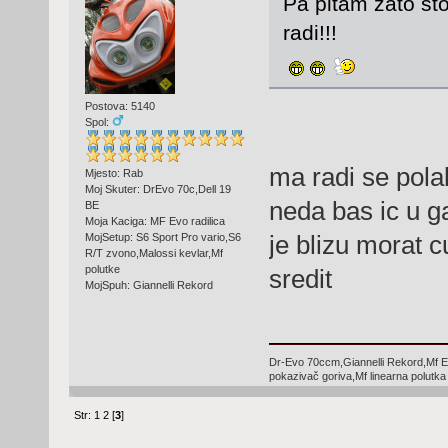
Pa pitam zato sto
radi!!!
Postova: 5140
Spol:
ma radi se pola
Mjesto: Rab
Moj Skuter: DrEvo 70c,Dell 19
neda bas ic u g
BE
Moja Kaciga: MF Evo radilica
je blizu morat c
MojSetup: S6 Sport Pro vario,S6
R/T zvono,Malossi kevlar,Mf
polutke
sredit
MojSpuh: Giannelli Rekord
Dr-Evo 70ccm,Giannelli Rekord,Mf E
pokazivač goriva,Mf linearna polutka
Str:
1
2
[
3
]