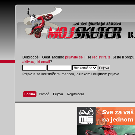
Dobrodošli,
Gost
. Molimo
prijavite se
ili se
registrirajte
. Jeste li propus
aktivacijski email
?
Prijavite se korisničkim imenom, lozinkom i duljinom prijave
Forum
Pomoć
Prijava
Registracija