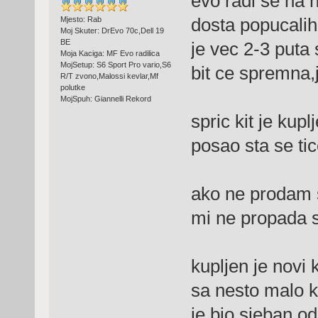
evo radi se na n
dosta popucalih 
Mjesto: Rab
Moj Skuter: DrEvo 70c,Dell 19
BE
je vec 2-3 puta
Moja Kaciga: MF Evo radilica
MojSetup: S6 Sport Pro vario,S6
bit ce spremna,j
R/T zvono,Malossi kevlar,Mf
polutke
MojSpuh: Giannelli Rekord
spric kit je kupl
posao sta se ti
ako ne prodam 
mi ne propada s
kupljen je novi k
sa nesto malo km
je bio sjeban od