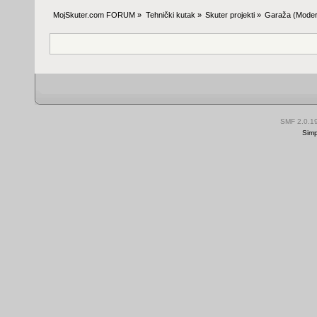
MojSkuter.com FORUM
»
Tehnički kutak
»
Skuter projekti
»
Garaža
(Moder
SMF 2.0.1
Simp