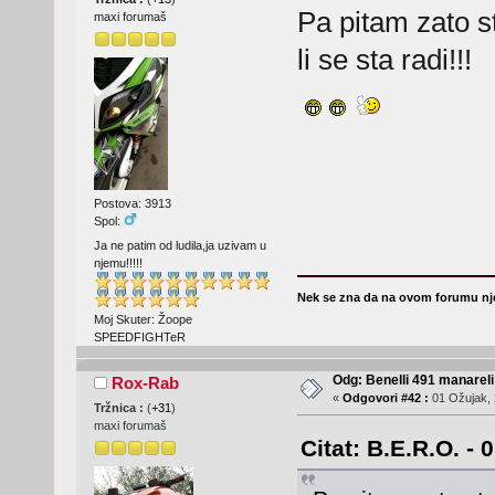
Pa pitam zato s
maxi forumaš
li se sta radi!!!
Postova: 3913
Spol:
Ja ne patim od ludila,ja uzivam u
njemu!!!!!
Nek se zna da na ovom forumu nje
Moj Skuter: Žoope
SPEEDFIGHTeR
Odg: Benelli 491 manareli
Rox-Rab
«
Odgovori #42 :
01 Ožujak, 
Tržnica :
(
+31
)
maxi forumaš
Citat: B.E.R.O. - 