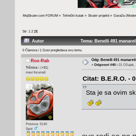
MojSkuter.com FORUM
»
Tehnički kutak
»
Skuter projekti
»
Garaža
(Moder
Str:
1
2
[
3
]
Autor
Tema: Benelli 491 manareli
0 Članova i 1 Gost pregledava ovu temu.
Odg: Benelli 491 manareli
Rox-Rab
«
Odgovori #40 :
01 Ožujak, 
Tržnica :
(
+31
)
maxi forumaš
Citat: B.E.R.O. - 
Sta je sa ovim s
Postova: 5140
Spol: