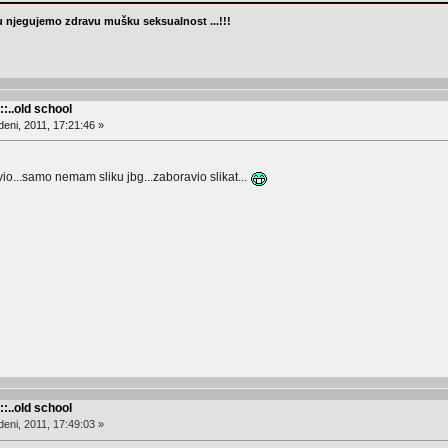
 njegujemo zdravu mušku seksualnost ...!!!
::..old school
eni, 2011, 17:21:46 »
io...samo nemam sliku jbg...zaboravio slikat...
::..old school
eni, 2011, 17:49:03 »