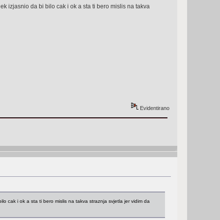
izjasnio da bi bilo cak i ok a sta ti bero mislis na takva
Evidentirano
 cak i ok a sta ti bero mislis na takva straznja svjetla jer vidim da