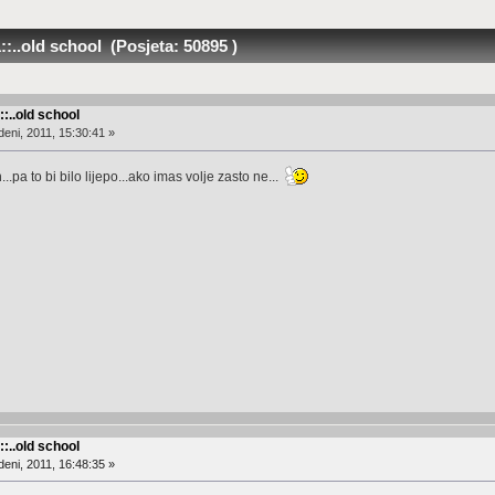
::..old school (Posjeta: 50895 )
::..old school
eni, 2011, 15:30:41 »
.pa to bi bilo lijepo...ako imas volje zasto ne...
::..old school
eni, 2011, 16:48:35 »