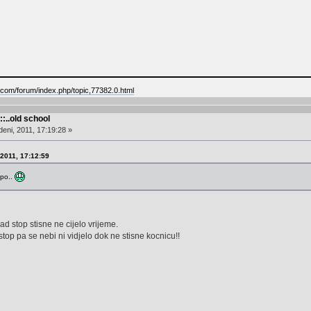
.com/forum/index.php/topic,77382.0.html
::..old school
eni, 2011, 17:19:28 »
 2011, 17:12:59
epo..
d stop stisne ne cijelo vrijeme.
stop pa se nebi ni vidjelo dok ne stisne kocnicu!!