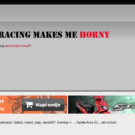
svoj
aktivacijski email
?
deratori:
3alfa3
,
robert
,
pajo
,
dario007
,
Kamba
) »
..::Aprilia Area 51::..old school