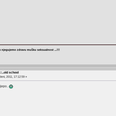
 njegujemo zdravu mušku seksualnost ...!!!
::..old school
eni, 2011, 17:12:59 »
ijepo..