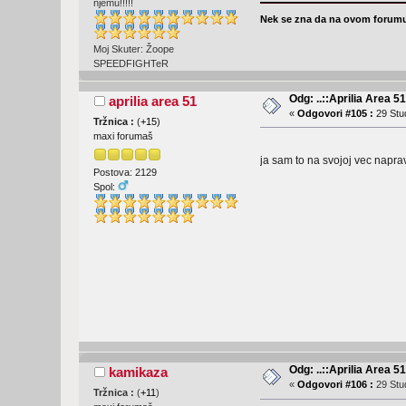
njemu!!!!!
Nek se zna da na ovom forumu
Moj Skuter: Žoope
SPEEDFIGHTeR
Odg: ..::Aprilia Area 51
aprilia area 51
«
Odgovori #105 :
29 Stud
Tržnica :
(
+15
)
maxi forumaš
ja sam to na svojoj vec naprav
Postova: 2129
Spol:
Odg: ..::Aprilia Area 51
kamikaza
«
Odgovori #106 :
29 Stud
Tržnica :
(
+11
)