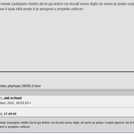
ekak zastarjelo mislim da bi ga ledice na ducati semu diglo ali samo je jedan covjek 
mas ti ipak stila posto ti je peugeot u projektu odlican
ndex.php/topic,59035.0.html
::..old school
eni, 2011, 18:03:18 »
11, 17:49:03
k zastarjelo mislim da bi ga ledice na ducati semu diglo ali samo je jedan covjek izjasnio da bi bilo
ugeot u projektu odlican