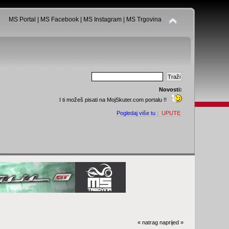
MS Portal
|
MS Facebook
|
MS Instagram
|
MS Trgovina
Novosti:
I ti možeš pisati na MojSkuter.com portalu !!
Pogledaj više tu :
UPUTE
« natrag
naprijed »