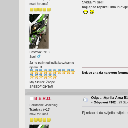
Svidja mi se!!!
maxi forumaš
najljepse replike i ima ih dvij
Postova: 3913
Spol:
Ja ne patim od ludila,ja uzivam u
njemu!!!!!
Nek se zna da na ovom forumu
Moj Skuter: Žoope
SPEEDFIGHTeR
Odg: ..::Aprilia Area 51
B.E.R.O.
«
Odgovori #102 :
29 Stud
Forumski Ginekolog
Tržnica :
(
+13
)
Ej rekao si da svijetla svijetl
maxi forumaš