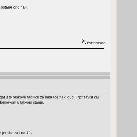
ostane original!!
Evidentirano
u te blokove radilicu za midrace neki duo ili tpr zavisi kaj
portom/evom u takvom stanju.
jer shot vrti na 12k