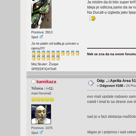
Ja mislim da bi bilo super to!!!
Ideja je odlicna,samo da se na
Na Ducati-u izgleda jako lijepo
Postova: 3913
Spol:
Ja ne patim od ludila,ja uzivam u
njemu!!!!!
Nek se zna da na ovom forumu
Moj Skuter: Žoope
SPEEDFIGHTeR
Odg: ..::Aprilia Area 51
kamikaza
«
Odgovori #108 :
24 Pros
Tržnica :
(
+11
)
maxi forumaš
evo mali update nabavio sam s
naleti i imat to sa strane sve
sad je u fazi skidanja mašč
Postova: 1076
stigao je i prijenos i sad ce
Spol: