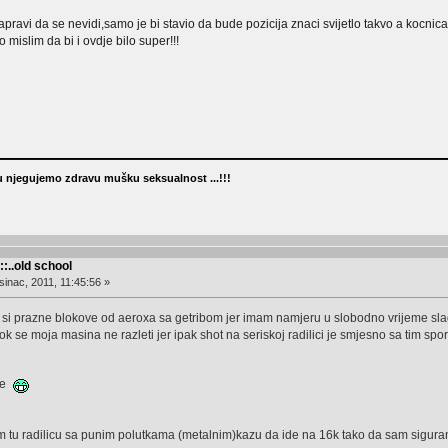
pravi da se nevidi,samo je bi stavio da bude pozicija znaci svijetlo takvo a kocnica 
 mislim da bi i ovdje bilo super!!!
 njegujemo zdravu mušku seksualnost ...!!!
::..old school
inac, 2011, 11:45:56 »
i prazne blokove od aeroxa sa getribom jer imam namjeru u slobodno vrijeme slagat 
 dok se moja masina ne razleti jer ipak shot na seriskoj radilici je smjesno sa tim s
obe
kam tu radilicu sa punim polutkama (metalnim)kazu da ide na 16k tako da sam siguran 