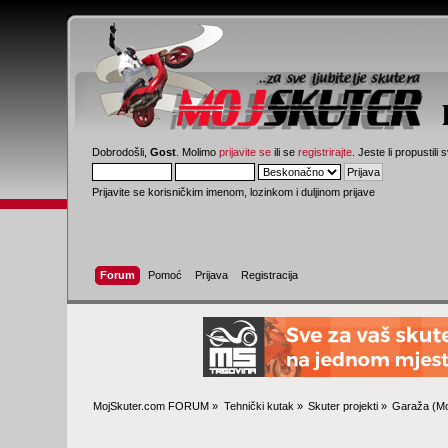
Dobrodošli,
Gost
. Molimo
prijavite se
ili se
registrirajte
. Jeste li propustili 
Prijavite se korisničkim imenom, lozinkom i duljinom prijave
Forum
Pomoć
Prijava
Registracija
MojSkuter.com FORUM
»
Tehnički kutak
»
Skuter projekti
»
Garaža
(Mo