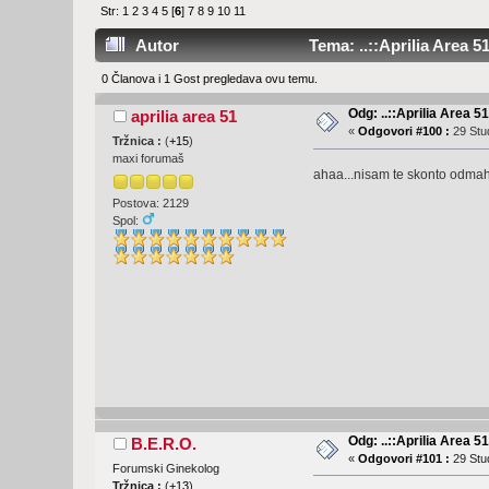
Str:
1
2
3
4
5
[
6
]
7
8
9
10
11
Autor
Tema: ..::Aprilia Area 51
0 Članova i 1 Gost pregledava ovu temu.
Odg: ..::Aprilia Area 51
aprilia area 51
«
Odgovori #100 :
29 Stud
Tržnica :
(
+15
)
maxi forumaš
ahaa...nisam te skonto odmah..
Postova: 2129
Spol:
Odg: ..::Aprilia Area 51
B.E.R.O.
«
Odgovori #101 :
29 Stud
Forumski Ginekolog
Tržnica :
(
+13
)