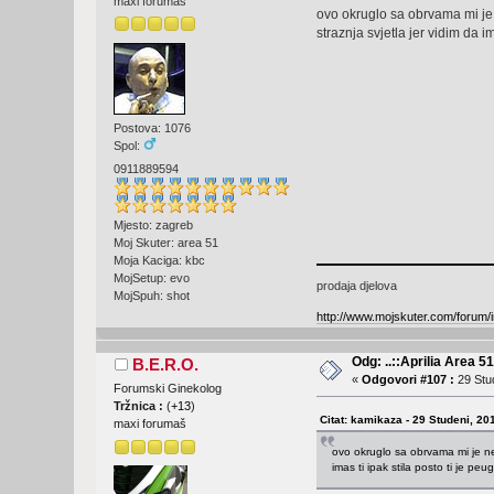
maxi forumaš
ovo okruglo sa obrvama mi je n
straznja svjetla jer vidim da i
Postova: 1076
Spol:
0911889594
Mjesto: zagreb
Moj Skuter: area 51
Moja Kaciga: kbc
MojSetup: evo
prodaja djelova
MojSpuh: shot
http://www.mojskuter.com/forum/i
Odg: ..::Aprilia Area 51
B.E.R.O.
«
Odgovori #107 :
29 Stud
Forumski Ginekolog
Tržnica :
(
+13
)
Citat: kamikaza - 29 Studeni, 20
maxi forumaš
ovo okruglo sa obrvama mi je neka
imas ti ipak stila posto ti je pe