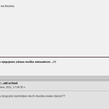
e na forumu.
 njegujemo zdravu mušku seksualnost ...!!!
::..old school
eni, 2011, 17:09:30 »
e u krug jesi razmisljeo da ih mozda ovako rijesis??