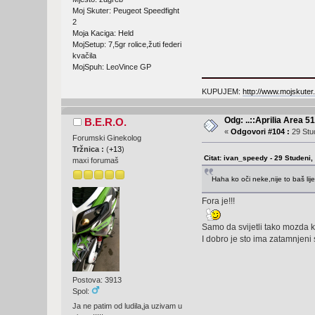
Moj Skuter: Peugeot Speedfight
2
Moja Kaciga: Held
MojSetup: 7,5gr rolice,žuti federi
kvačila
MojSpuh: LeoVince GP
KUPUJEM:
http://www.mojskuter
Odg: ..::Aprilia Area 51
B.E.R.O.
«
Odgovori #104 :
29 Stud
Forumski Ginekolog
Tržnica :
(
+13
)
Citat: ivan_speedy - 29 Studeni,
maxi forumaš
Haha ko oči neke,nije to baš lij
Fora je!!!
Samo da svijetli tako mozda ka
I dobro je sto ima zatamnjeni 
Postova: 3913
Spol:
Ja ne patim od ludila,ja uzivam u