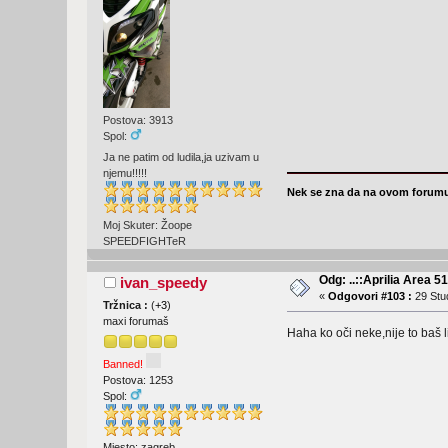
Postova: 3913
Spol:
Ja ne patim od ludila,ja uzivam u
njemu!!!!!
Nek se zna da na ovom forumu
Moj Skuter: Žoope
SPEEDFIGHTeR
Odg: ..::Aprilia Area 51
ivan_speedy
«
Odgovori #103 :
29 Stud
Tržnica :
(
+3
)
maxi forumaš
Haha ko oči neke,nije to baš l
Banned!
Postova: 1253
Spol:
Mjesto: zagreb