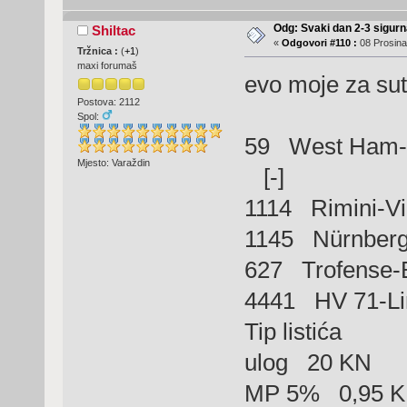
Odg: Svaki dan 2-3 sigurn
Shiltac
«
Odgovori #110 :
08 Prosina
Tržnica :
(
+1
)
maxi forumaš
evo moje za sutr
Postova: 2112
Spol:
59 West Ham-
Mjesto: Varaždin
[-]
1114 Rimini-V
1145 Nürnber
627 Trofense-
4441 HV 71-Li
Tip listića
ulog 20 KN
MP 5% 0,95 