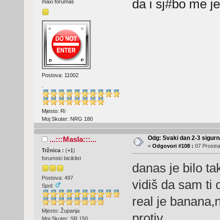
da i sj#bo me je
maxi forumaš
Postova: 11002
.
Mjesto: Ri
Moj Skuter: NRG 180
Odg: Svaki dan 2-3 sigurn
...:::Masla:::...
«
Odgovori #108 :
07 Prosina
Tržnica :
(
+1
)
forumski biciklist
danas je bilo ta
Postova: 497
vidiš da sam ti 
Spol:
real je banana,
Mjesto: Županja
protiv
Moj Skuter: SR 150