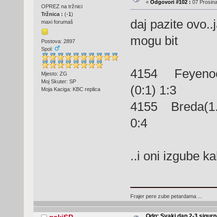
«
Odgovori #102 :
07 Prosina
OPREZ na tržnici
Tržnica :
(
-1
)
daj pazite ovo..
maxi forumaš
mogu bit
Postova: 2897
Spol:
4154 Feyenoo
Mjesto: ZG
Moj Skuter: SP
(0:1) 1:3
Moja Kaciga: KBC replica
4155 Breda(
0:4
..i oni izgube k
Frajer pere zube petardama ...
Odg: Svaki dan 2-3 sigurn