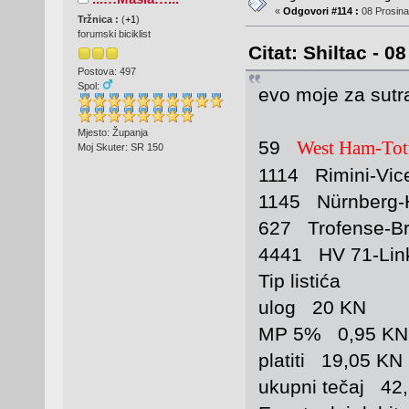
«
Odgovori #114 :
08 Prosina
Tržnica :
(
+1
)
forumski biciklist
Citat: Shiltac - 0
Postova: 497
Spol:
evo moje za sutra
Mjesto: Županja
59
West Ham-To
Moj Skuter: SR 150
1114 Rimini-Vi
1145 Nürnberg
627 Trofense-B
4441 HV 71-Lin
Tip listića
ulog 20 KN
MP 5% 0,95 KN
platiti 19,05 KN
ukupni tečaj 42