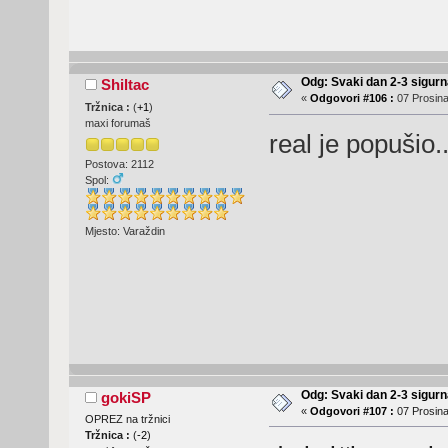
Odg: Svaki dan 2-3 sigurn
Shiltac
«
Odgovori #106 :
07 Prosina
Tržnica :
(
+1
)
maxi forumaš
real je popušio..
Postova: 2112
Spol:
Mjesto: Varaždin
Odg: Svaki dan 2-3 sigurn
gokiSP
«
Odgovori #107 :
07 Prosina
OPREZ na tržnici
Tržnica :
(
-2
)