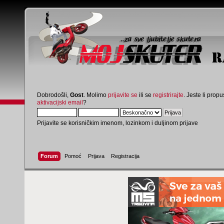
Dobrodošli,
Gost
. Molimo
prijavite se
ili se
registrirajte
. Jeste li propus
aktivacijski email
?
Prijavite se korisničkim imenom, lozinkom i duljinom prijave
Forum
Pomoć
Prijava
Registracija