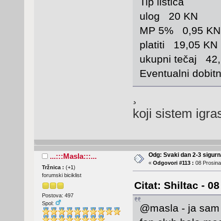
Tip listića
ulog 20 KN
MP 5% 0,95 KN
platiti 19,05 KN
ukupni tečaj 42
Eventualni dobit
¸
koji sistem igra
Odg: Svaki dan 2-3 sigurn
...:::Masla:::...
«
Odgovori #113 :
08 Prosina
Tržnica :
(
+1
)
forumski biciklist
Citat: Shiltac - 0
Postova: 497
Spol:
@masla - ja sam 