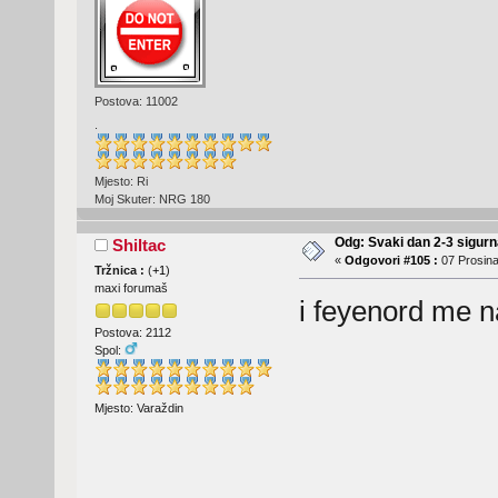
Postova: 11002
.
Mjesto: Ri
Moj Skuter: NRG 180
Odg: Svaki dan 2-3 sigurn
Shiltac
«
Odgovori #105 :
07 Prosina
Tržnica :
(
+1
)
maxi forumaš
i feyenord me na
Postova: 2112
Spol:
Mjesto: Varaždin