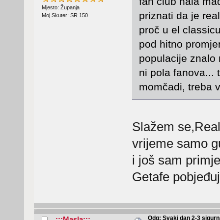
fan club hala mad
Mjesto: Županja
priznati da je re
Moj Skuter: SR 150
proč u el classicu
pod hitno promjen
populacije znalo
ni pola fanova...
momčadi, treba vr
Slažem se,Real j
vrijeme samo gu
i još sam primje
Getafe pobjeđuje
Odg: Svaki dan 2-3 sigurn
...:::Masla:::...