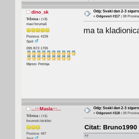
Odg: Svaki dan 2-3 sigurn
dino_sk
«
Odgovori #117 :
08 Prosina
Tržnica :
(
+3
)
maxi forumaš
ma ta kladionic
Postova: 4159
Spol:
099 /672-1765
Mjesto: Petrinja
Odg: Svaki dan 2-3 sigurn
...:::Masla:::...
«
Odgovori #118 :
08 Prosina
Tržnica :
(
+1
)
forumski biciklist
Citat: Bruno1990 
Postova: 497
Spol: