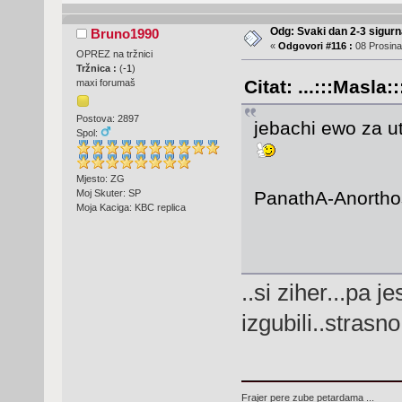
Odg: Svaki dan 2-3 sigurn
Bruno1990
«
Odgovori #116 :
08 Prosina
OPREZ na tržnici
Tržnica :
(
-1
)
Citat: ...:::Masla:
maxi forumaš
Postova: 2897
jebachi ewo za ut
Spol:
Mjesto: ZG
PanathA-Anort
Moj Skuter: SP
Moja Kaciga: KBC replica
..si ziher...pa 
izgubili..stras
Frajer pere zube petardama ...