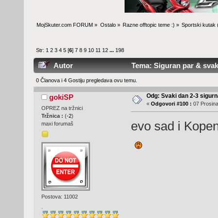
MojSkuter.com FORUM
»
Ostalo
»
Razne offtopic teme :)
»
Sportski kutak
Str:
1
2
3
4
5
[
6
]
7
8
9
10
11
12
...
198
Autor
Tema: Siguran par & svaki
0 Članova i 4 Gostiju pregledava ovu temu.
Odg: Svaki dan 2-3 sigurn
gokiSP
«
Odgovori #100 :
07 Prosina
OPREZ na tržnici
Tržnica :
(
-2
)
evo sad i Kopen
maxi forumaš
Postova: 11002
.