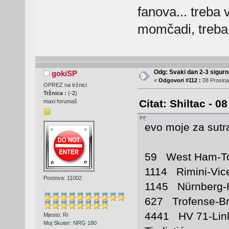
fanova... treba
momčadi, treba 
Odg: Svaki dan 2-3 sigurn
gokiSP
«
Odgovori #112 :
08 Prosina
OPREZ na tržnici
Tržnica :
(
-2
)
Citat: Shiltac - 0
maxi forumaš
evo moje za sutra
59 West Ham-T
1114 Rimini-Vi
Postova: 11002
1145 Nürnberg
.
627 Trofense-B
4441 HV 71-Lin
Mjesto: Ri
Moj Skuter: NRG 180