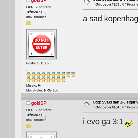
gokiSP
«
Odgovori #103 :
07 Prosina
OPREZ na tržnici
Tržnica :
(
-2
)
a sad kopenhage
maxi forumaš
Postova: 11002
.
Mjesto: Ri
Moj Skuter: NRG 180
Odg: Svaki dan 2-3 sigurn
gokiSP
«
Odgovori #104 :
07 Prosina
OPREZ na tržnici
Tržnica :
(
-2
)
i evo ga 3:1
maxi forumaš