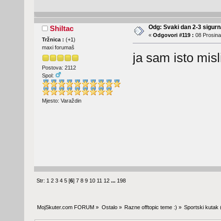
Odg: Svaki dan 2-3 sigurn
Shiltac
«
Odgovori #119 :
08 Prosina
Tržnica :
(
+1
)
maxi forumaš
ja sam isto misl
Postova: 2112
Spol:
Mjesto: Varaždin
Str:
1
2
3
4
5
[
6
]
7
8
9
10
11
12
...
198
MojSkuter.com FORUM
»
Ostalo
»
Razne offtopic teme :)
»
Sportski kutak