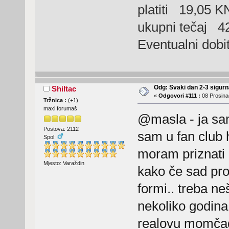
platiti 19,05 K
ukupni tečaj 4
Eventualni dobi
Odg: Svaki dan 2-3 sigurn
Shiltac
«
Odgovori #111 :
08 Prosina
Tržnica :
(
+1
)
maxi forumaš
@masla - ja sam
Postova: 2112
sam u fan club h
Spol:
moram priznati 
Mjesto: Varaždin
kako če sad proč
formi.. treba ne
nekoliko godina
realovu momčad