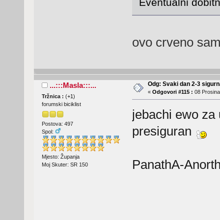
Eventualni dobit
ovo crveno sam 
Odg: Svaki dan 2-3 sigurn
...:::Masla:::...
«
Odgovori #115 :
08 Prosina
Tržnica :
(
+1
)
forumski biciklist
jebachi ewo za 
Postova: 497
presiguran
Spol:
Mjesto: Županja
PanathA-Anor
Moj Skuter: SR 150