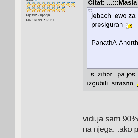
Citat: ...:::Masl
jebachi ewo za 
Mjesto: Županja
Moj Skuter: SR 150
presiguran
PanathA-Anor
..si ziher...pa je
izgubili..strasno
vidi,ja sam 90%
na njega...ako 