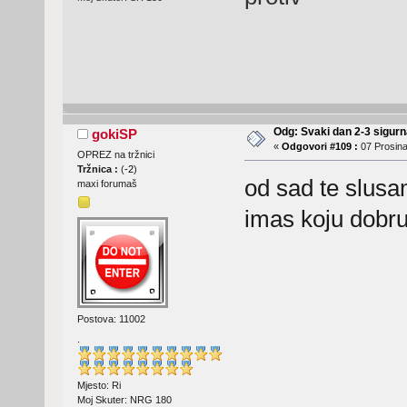
Odg: Svaki dan 2-3 sigurn
gokiSP
«
Odgovori #109 :
07 Prosina
OPREZ na tržnici
Tržnica :
(
-2
)
od sad te slusa
maxi forumaš
imas koju dobru
Postova: 11002
.
Mjesto: Ri
Moj Skuter: NRG 180