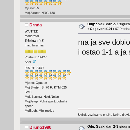
Mjesto: Ri
Moj Skuter: NRG 180
Odg: Svaki dan 2-3 sigurn
Drnda
«
Odgovori #101 :
07 Prosina
WANTED
moderator
ma ja sve dobio 
Tržnica :
(
+8
)
maxi forumaš
i ostao 1-1 a j
Postova: 14427
Spol:
095 911 3440
Mjesto: Opuzen
Moj Skuter: Sr 70 R, KTM 625
SMC
Moja Kaciga: Held,Nolan
MojSetup: Polini sport, polini hi
speed
MojSpuh: Mhr replica
Uvijek vozi samo onolko koliko ti uv
Odg: Svaki dan 2-3 sigurn
Bruno1990