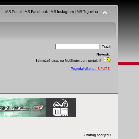
MS Portal
|
MS Facebook
|
MS Instagram
|
MS Trgovina
Novosti:
I ti možeš pisati na MojSkuter.com portalu !!
Pogledaj više tu :
UPUTE
« natrag
naprijed »