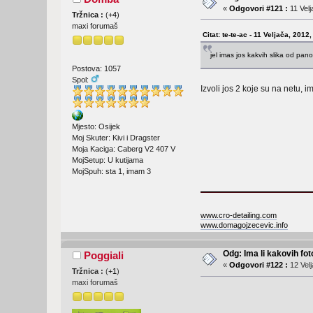
«
Odgovori #121 :
11 Velj
Tržnica :
(
+4
)
maxi forumaš
Citat: te-te-ac - 11 Veljača, 2012
jel imas jos kakvih slika od pa
Postova: 1057
Spol:
Izvoli jos 2 koje su na netu, i
Mjesto: Osijek
Moj Skuter: Kivi i Dragster
Moja Kaciga: Caberg V2 407 V
MojSetup: U kutijama
MojSpuh: sta 1, imam 3
www.cro-detailing.com
www.domagojzecevic.info
Odg: Ima li kakovih fot
Poggiali
«
Odgovori #122 :
12 Velj
Tržnica :
(
+1
)
maxi forumaš