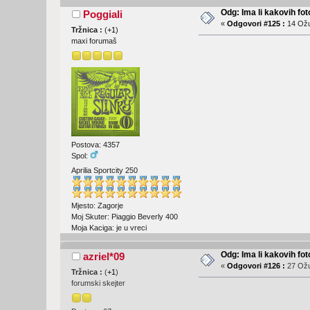
Odg: Ima li kakovih fot
Poggiali
«
Odgovori #125 :
14 Ožu
Tržnica :
(
+1
)
maxi forumaš
Postova: 4357
Spol:
Aprilia Sportcity 250
Mjesto: Zagorje
Moj Skuter: Piaggio Beverly 400
Moja Kaciga: je u vreci
Odg: Ima li kakovih fot
azriel*09
«
Odgovori #126 :
27 Ožu
Tržnica :
(
+1
)
forumski skejter