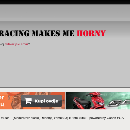
svoj
aktivacijski email
?
 music...
(Moderatori:
eladio
,
Reponja
,
zemo323
) »
foto kutak - powered by Canon EOS