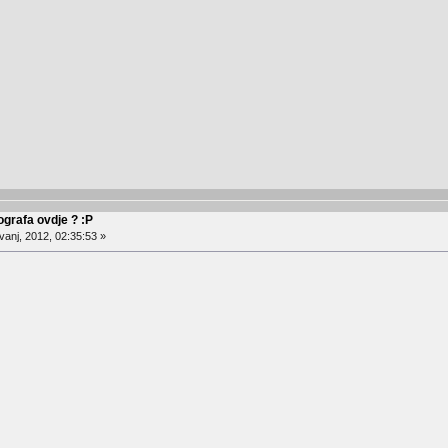
ografa ovdje ? :P
anj, 2012, 02:35:53 »