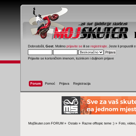
Dobrodošli,
Gost
. Molimo
prijavite se
ili se
registrirajte
. Jeste li propustili 
Prijavite se korisničkim imenom, lozinkom i duljinom prijave
Forum
Pomoć
Prijava
Registracija
MojSkuter.com FORUM
»
Ostalo
»
Razne offtopic teme :)
»
Foto, video,