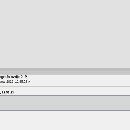
ografa ovdje ? :P
ača, 2012, 12:55:23 »
2, 12:52:23