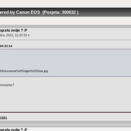
ered by Canon EOS (Posjeta: 300632 )
ografa ovdje ? :P
ača, 2012, 11:20:33 »
 00:32:24
7629/anorama%20Osijek%20Zima.jpg
panorame?
31551
ografa ovdje ? :P