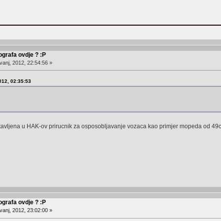
ografa ovdje ? :P
anj, 2012, 22:54:56 »
2012, 02:35:53
 stavljena u HAK-ov prirucnik za osposobljavanje vozaca kao primjer mopeda od 49
ografa ovdje ? :P
anj, 2012, 23:02:00 »