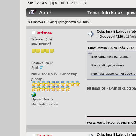
Str:
1
2
3
4
5
6
[
7
]
8
9
10
11
12
13
...
18
Autor
Tema: foto kutak - pow
0 Članova i 2 Gostiju pregledava ovu temu.
Odg: Ima li kakovih fot
te-te-ac
«
Odgovori #120 :
11 Velj
Tržnica :
(
+5
)
maxi forumaš
Citat: Domba - 06 Veljača, 2012,
Evo jedna moja panorama:
Postova: 2032
Klik za sliku jer je siroka
Spol:
http://dl.dropbox.com/u/2696
kad ku.rac u pi.čku uđe nastaje
je.banje
jel imas jos kakvih slika od 
Mjesto: Belišće
Moj Skuter: skučo
www.youtube.com/user/renci
Odg: Ima li kakovih fot
Domba