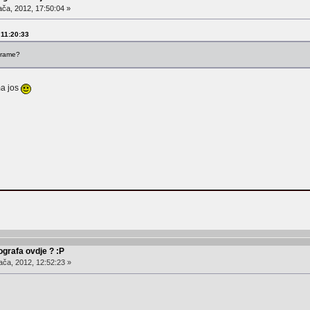
ača, 2012, 17:50:04 »
, 11:20:33
norame?
ma jos
ografa ovdje ? :P
ača, 2012, 12:52:23 »