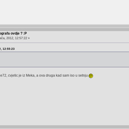
ografa ovdje ? :P
ača, 2012, 12:57:22 »
2, 12:55:23
sa e72, cvjetic je iz Meka, a ova druga kad sam iso u setnju