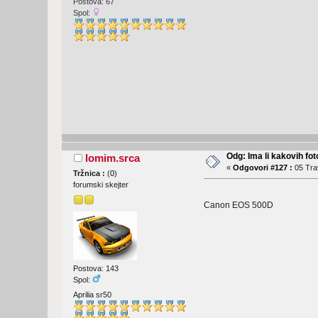
Postova: 67
Spol:
Odg: Ima li kakovih fot
lomim.srca
«
Odgovori #127 :
05 Trav
Tržnica :
(
0
)
forumski skejter
Canon EOS 500D
Postova: 143
Spol:
Aprilia sr50