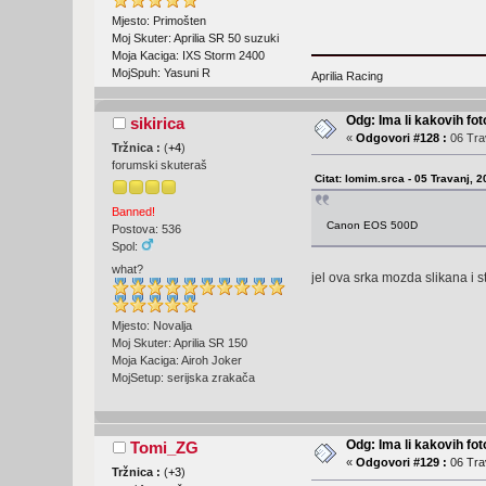
Mjesto: Primošten
Moj Skuter: Aprilia SR 50 suzuki
Moja Kaciga: IXS Storm 2400
MojSpuh: Yasuni R
Aprilia Racing
Odg: Ima li kakovih fot
sikirica
«
Odgovori #128 :
06 Trav
Tržnica :
(
+4
)
forumski skuteraš
Citat: lomim.srca - 05 Travanj, 
Banned!
Canon EOS 500D
Postova: 536
Spol:
what?
jel ova srka mozda slikana i
Mjesto: Novalja
Moj Skuter: Aprilia SR 150
Moja Kaciga: Airoh Joker
MojSetup: serijska zrakača
Odg: Ima li kakovih fot
Tomi_ZG
«
Odgovori #129 :
06 Trav
Tržnica :
(
+3
)