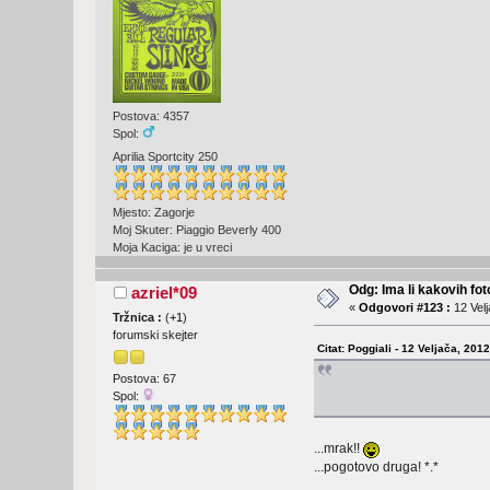
Postova: 4357
Spol:
Aprilia Sportcity 250
Mjesto: Zagorje
Moj Skuter: Piaggio Beverly 400
Moja Kaciga: je u vreci
Odg: Ima li kakovih fot
azriel*09
«
Odgovori #123 :
12 Velj
Tržnica :
(
+1
)
forumski skejter
Citat: Poggiali - 12 Veljača, 201
Postova: 67
Spol:
...mrak!!
...pogotovo druga! *.*