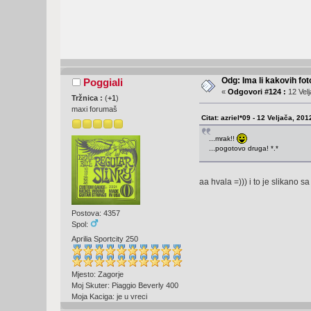
Odg: Ima li kakovih fot
Poggiali
«
Odgovori #124 :
12 Velj
Tržnica :
(
+1
)
maxi forumaš
Citat: azriel*09 - 12 Veljača, 201
...mrak!!
...pogotovo druga! *.*
aa hvala =))) i to je slikano 
Postova: 4357
Spol:
Aprilia Sportcity 250
Mjesto: Zagorje
Moj Skuter: Piaggio Beverly 400
Moja Kaciga: je u vreci