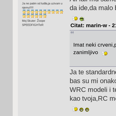
Ja ne patim od ludila,ja uzivam u
da ide,da malo 
njemu!!!!!
Moj Skuter: Žoope
Citat: marin-w - 
SPEEDFIGHTeR
Imat neki crveni,
zanimljivo
Ja te standardne
bas su mi onako
WRC modeli i te
kao tvoja,RC mo