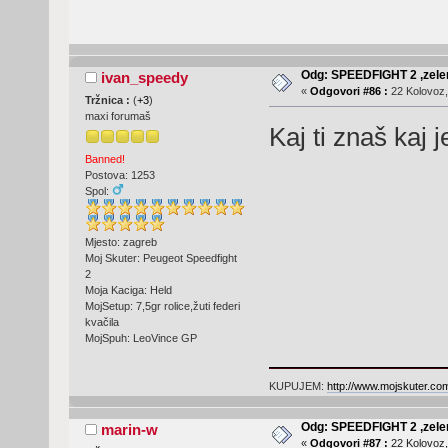
Odg: SPEEDFIGHT 2 ,zelen
ivan_speedy
«
Odgovori #86 :
22 Kolovoz,
Tržnica :
(
+3
)
maxi forumaš
Kaj ti znaš kaj 
Banned!
Postova: 1253
Spol:
Mjesto: zagreb
Moj Skuter: Peugeot Speedfight
2
Moja Kaciga: Held
MojSetup: 7,5gr rolice,žuti federi
kvačila
MojSpuh: LeoVince GP
KUPUJEM:
http://www.mojskuter.com
Odg: SPEEDFIGHT 2 ,zelen
marin-w
«
Odgovori #87 :
22 Kolovoz,