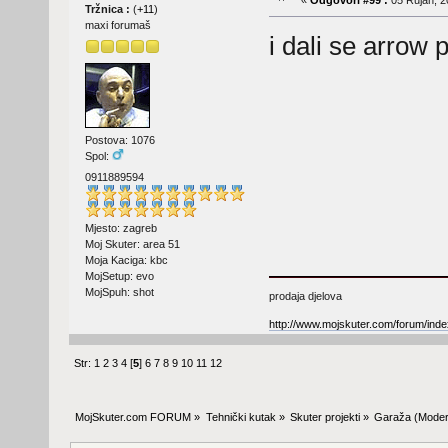
«
Odgovori #99 :
05 Rujan, 2
Tržnica :
(
+11
)
maxi forumaš
i dali se arrow 
Postova: 1076
Spol:
0911889594
Mjesto: zagreb
Moj Skuter: area 51
Moja Kaciga: kbc
MojSetup: evo
MojSpuh: shot
prodaja djelova
http://www.mojskuter.com/forum/inde
Str:
1
2
3
4
[
5
]
6
7
8
9
10
11
12
MojSkuter.com FORUM
»
Tehnički kutak
»
Skuter projekti
»
Garaža
(Moder