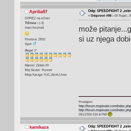
Odg: SPEEDFIGHT 2 ,zelen
Aprilia97
«
Odgovori #98 :
05 Rujan, 2
OPREZ na tržnici
Tržnica :
(
-1
)
može pitanje...
maxi forumaš
si uz njega dobio
Postova: 2832
Spol:
Illegal :)*
Mjesto: Zlobin-RI
Moj Skuter: Runner
Moja Kaciga: HJC,Airoh,Uvex
Prodajem:
http://forum.mojskuter.com/index.
http://forum.mojskuter.com/index.
091/2300 016 ili PM!
Odg: SPEEDFIGHT 2 ,zelen
kamikaza