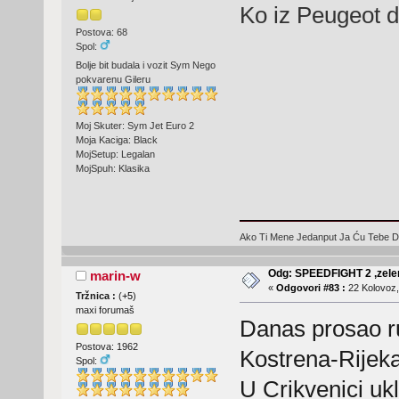
Ko iz Peugeot d
Postova: 68
Spol:
Bolje bit budala i vozit Sym Nego
pokvarenu Gileru
Moj Skuter: Sym Jet Euro 2
Moja Kaciga: Black
MojSetup: Legalan
MojSpuh: Klasika
Ako Ti Mene Jedanput Ja Ću Tebe D
Odg: SPEEDFIGHT 2 ,zelen
marin-w
«
Odgovori #83 :
22 Kolovoz,
Tržnica :
(
+5
)
maxi forumaš
Danas prosao r
Postova: 1962
Kostrena-Rijeka
Spol:
U Crikvenici ukl