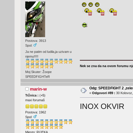
Postova: 3913
Spol:
Ja ne patim od ludila,ja uzivam u
njemu!!!!!
Nek se zna da na ovom forumu nje
Moj Skuter: Žoope
SPEEDFIGHTeR
Odg: SPEEDFIGHT 2 ,zelen
marin-w
«
Odgovori #89 :
30 Kolovoz,
Tržnica :
(
+5
)
maxi forumaš
INOX OKVIR
Postova: 1962
Spol:
Mjesto: RIJEKA