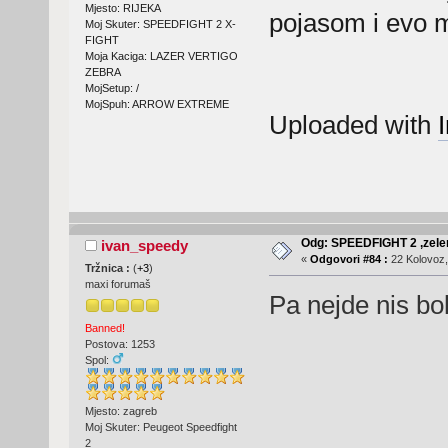
Mjesto: RIJEKA
pojasom i evo m
Moj Skuter: SPEEDFIGHT 2 X-
FIGHT
Moja Kaciga: LAZER VERTIGO
ZEBRA
MojSetup: /
MojSpuh: ARROW EXTREME
Uploaded with
Odg: SPEEDFIGHT 2 ,zelen
ivan_speedy
«
Odgovori #84 :
22 Kolovoz,
Tržnica :
(
+3
)
maxi forumaš
Pa nejde nis bol
Banned!
Postova: 1253
Spol:
Mjesto: zagreb
Moj Skuter: Peugeot Speedfight
2