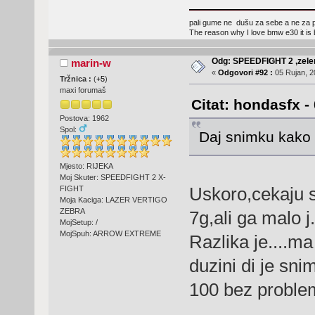
pali gume ne dušu za sebe a ne za p
The reason why I love bmw e30 it is bec
Odg: SPEEDFIGHT 2 ,zelen
marin-w
«
Odgovori #92 :
05 Rujan, 2
Tržnica :
(
+5
)
maxi forumaš
Citat: hondasfx -
Postova: 1962
Spol:
Daj snimku kako 
Mjesto: RIJEKA
Moj Skuter: SPEEDFIGHT 2 X-
Uskoro,cekaju se
FIGHT
Moja Kaciga: LAZER VERTIGO
ZEBRA
7g,ali ga malo j.
MojSetup: /
MojSpuh: ARROW EXTREME
Razlika je....ma
duzini di je sn
100 bez probl