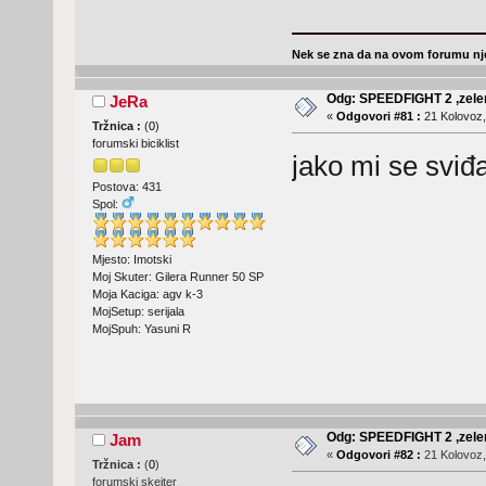
Nek se zna da na ovom forumu nje
Odg: SPEEDFIGHT 2 ,zelen
JeRa
«
Odgovori #81 :
21 Kolovoz,
Tržnica :
(
0
)
forumski biciklist
jako mi se svi
Postova: 431
Spol:
Mjesto: Imotski
Moj Skuter: Gilera Runner 50 SP
Moja Kaciga: agv k-3
MojSetup: serijala
MojSpuh: Yasuni R
Odg: SPEEDFIGHT 2 ,zelen
Jam
«
Odgovori #82 :
21 Kolovoz,
Tržnica :
(
0
)
forumski skejter