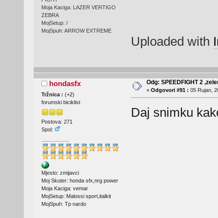
Moja Kaciga: LAZER VERTIGO
ZEBRA
MojSetup: /
MojSpuh: ARROW EXTREME
Uploaded with
Odg: SPEEDFIGHT 2 ,zelen
hondasfx
«
Odgovori #91 :
05 Rujan, 2
Tržnica :
(
+2
)
forumski biciklist
Daj snimku kako
Postova: 271
Spol:
...................
Mjesto: zmijavci
Moj Skuter: honda sfx,nrg power
Moja Kaciga: vemar
MojSetup: Malossi sport,italkit
MojSpuh: Tp nardo