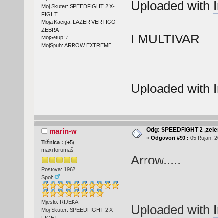
Uploaded with
Moj Skuter: SPEEDFIGHT 2 X-
FIGHT
Moja Kaciga: LAZER VERTIGO
ZEBRA
I MULTIVAR
MojSetup: /
MojSpuh: ARROW EXTREME
Uploaded with
Odg: SPEEDFIGHT 2 ,zelen
marin-w
«
Odgovori #90 :
05 Rujan, 2
Tržnica :
(
+5
)
maxi forumaš
Arrow.....
Postova: 1962
Spol:
Mjesto: RIJEKA
Uploaded with
Moj Skuter: SPEEDFIGHT 2 X-
FIGHT