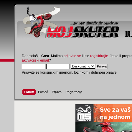
Dobrodošli,
Gost
. Molimo
prijavite se
ili se
registrirajte
. Jeste li propus
aktivacijski email
?
Prijavite se korisničkim imenom, lozinkom i duljinom prijave
Forum
Pomoć
Prijava
Registracija