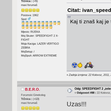
Tržnica :
(
+5
)
maxi forumaš
Citat: ivan_speed
Postova: 1962
Spol:
Kaj ti znaš kaj je
Mjesto: RIJEKA
Moj Skuter: SPEEDFIGHT 2 X-
FIGHT
Moja Kaciga: LAZER VERTIGO
ZEBRA
MojSetup: /
MojSpuh: ARROW EXTREME
«
Zadnja izmjena: 22 Kolovoz, 2011,
Odg: SPEEDFIGHT 2 ,zelen
B.E.R.O.
«
Odgovori #88 :
22 Kolovoz,
Forumski Ginekolog
Tržnica :
(
+13
)
Uzas!!!
maxi forumaš