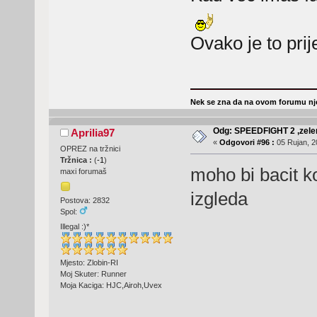
Ovako je to prij
Nek se zna da na ovom forumu nje
Odg: SPEEDFIGHT 2 ,zelen
Aprilia97
«
Odgovori #96 :
05 Rujan, 2
OPREZ na tržnici
Tržnica :
(
-1
)
moho bi bacit k
maxi forumaš
izgleda
Postova: 2832
Spol:
Illegal :)*
Mjesto: Zlobin-RI
Moj Skuter: Runner
Moja Kaciga: HJC,Airoh,Uvex