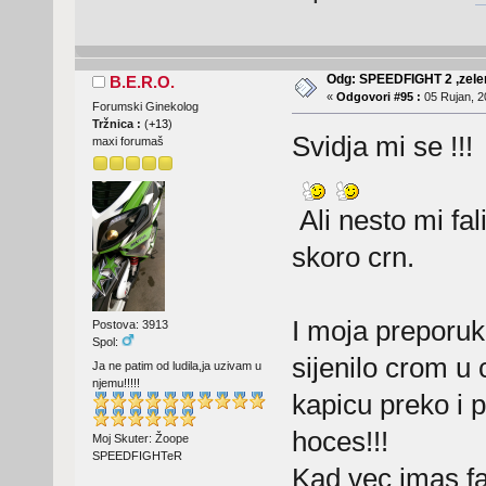
Odg: SPEEDFIGHT 2 ,zelen
B.E.R.O.
«
Odgovori #95 :
05 Rujan, 2
Forumski Ginekolog
Tržnica :
(
+13
)
Svidja mi se !!!
maxi forumaš
Ali nesto mi fal
skoro crn.
I moja preporuka
Postova: 3913
Spol:
sijenilo crom u
Ja ne patim od ludila,ja uzivam u
njemu!!!!!
kapicu preko i p
hoces!!!
Moj Skuter: Žoope
SPEEDFIGHTeR
Kad vec imas far