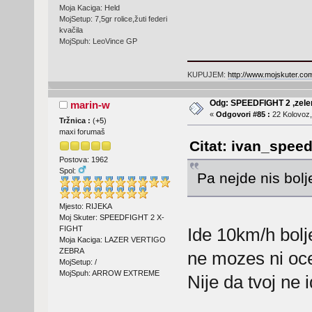
Moja Kaciga: Held
MojSetup: 7,5gr rolice,žuti federi
kvačila
MojSpuh: LeoVince GP
KUPUJEM:
http://www.mojskuter.com
Odg: SPEEDFIGHT 2 ,zelen
marin-w
«
Odgovori #85 :
22 Kolovoz,
Tržnica :
(
+5
)
maxi forumaš
Citat: ivan_speed
Postova: 1962
Spol:
Pa nejde nis bolj
Mjesto: RIJEKA
Moj Skuter: SPEEDFIGHT 2 X-
Ide 10km/h bolje
FIGHT
Moja Kaciga: LAZER VERTIGO
ZEBRA
ne mozes ni oce
MojSetup: /
MojSpuh: ARROW EXTREME
Nije da tvoj ne 