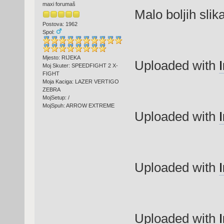
maxi forumaš
Malo boljih slika
Postova: 1962
Spol:
Mjesto: RIJEKA
Uploaded with
Moj Skuter: SPEEDFIGHT 2 X-
FIGHT
Moja Kaciga: LAZER VERTIGO
ZEBRA
MojSetup: /
MojSpuh: ARROW EXTREME
Uploaded with
Uploaded with
Uploaded with