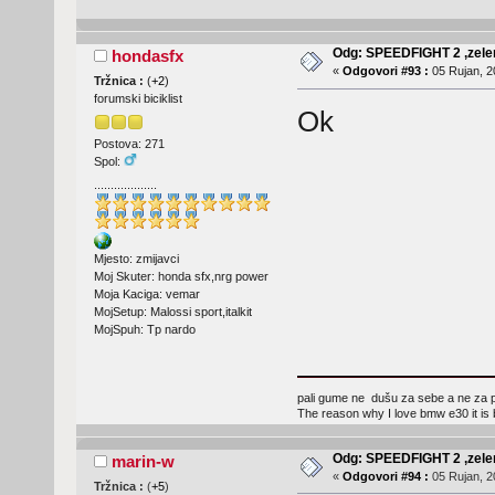
Odg: SPEEDFIGHT 2 ,zelen
hondasfx
«
Odgovori #93 :
05 Rujan, 2
Tržnica :
(
+2
)
forumski biciklist
Ok
Postova: 271
Spol:
...................
Mjesto: zmijavci
Moj Skuter: honda sfx,nrg power
Moja Kaciga: vemar
MojSetup: Malossi sport,italkit
MojSpuh: Tp nardo
pali gume ne dušu za sebe a ne za p
The reason why I love bmw e30 it is bec
Odg: SPEEDFIGHT 2 ,zelen
marin-w
«
Odgovori #94 :
05 Rujan, 2
Tržnica :
(
+5
)