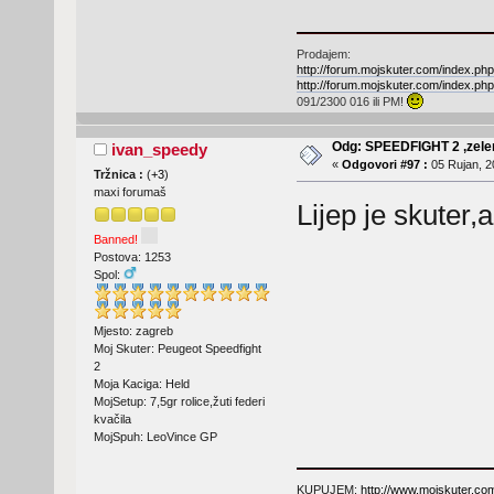
Prodajem:
http://forum.mojskuter.com/index.
http://forum.mojskuter.com/index.
091/2300 016 ili PM!
Odg: SPEEDFIGHT 2 ,zelen
ivan_speedy
«
Odgovori #97 :
05 Rujan, 2
Tržnica :
(
+3
)
maxi forumaš
Lijep je skuter,
Banned!
Postova: 1253
Spol:
Mjesto: zagreb
Moj Skuter: Peugeot Speedfight
2
Moja Kaciga: Held
MojSetup: 7,5gr rolice,žuti federi
kvačila
MojSpuh: LeoVince GP
KUPUJEM:
http://www.mojskuter.com