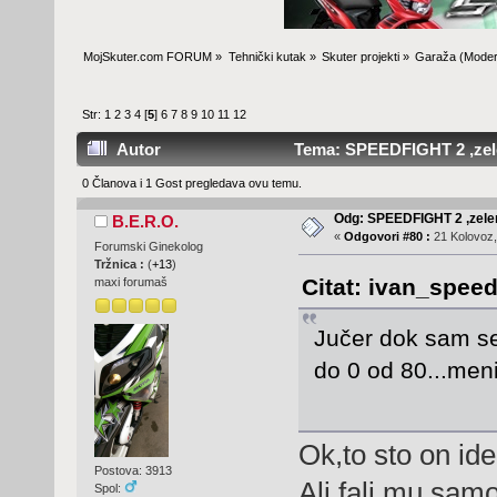
MojSkuter.com FORUM
»
Tehnički kutak
»
Skuter projekti
»
Garaža
(Moder
Str:
1
2
3
4
[
5
]
6
7
8
9
10
11
12
Autor
Tema: SPEEDFIGHT 2 ,zelen
0 Članova i 1 Gost pregledava ovu temu.
Odg: SPEEDFIGHT 2 ,zelen
B.E.R.O.
«
Odgovori #80 :
21 Kolovoz,
Forumski Ginekolog
Tržnica :
(
+13
)
Citat: ivan_speed
maxi forumaš
Jučer dok sam se 
do 0 od 80...meni
Ok,to sto on ide
Postova: 3913
Ali fali mu sam
Spol: