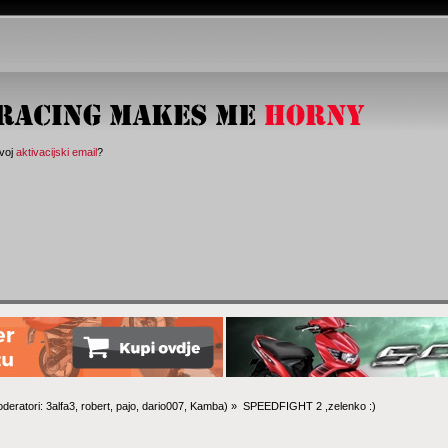
svoj
aktivacijski email
?
deratori:
3alfa3
,
robert
,
pajo
,
dario007
,
Kamba
) »
SPEEDFIGHT 2 ,zelenko :)