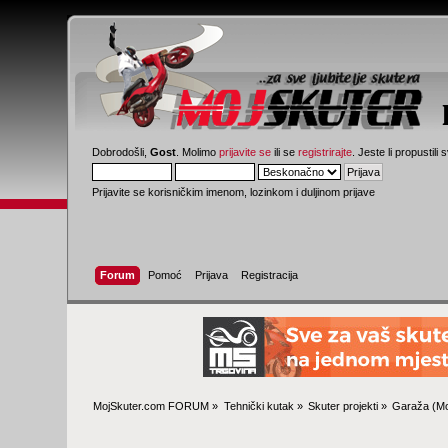
Dobrodošli,
Gost
. Molimo
prijavite se
ili se
registrirajte
. Jeste li propustili 
Prijavite se korisničkim imenom, lozinkom i duljinom prijave
Forum
Pomoć
Prijava
Registracija
MojSkuter.com FORUM
»
Tehnički kutak
»
Skuter projekti
»
Garaža
(Mo