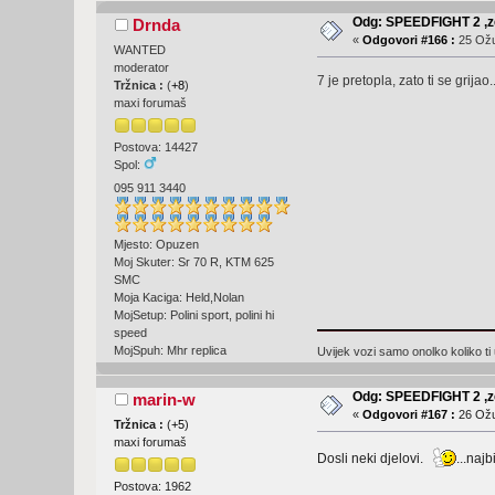
Odg: SPEEDFIGHT 2 ,ze
Drnda
«
Odgovori #166 :
25 Ožu
WANTED
moderator
7 je pretopla, zato ti se grijao
Tržnica :
(
+8
)
maxi forumaš
Postova: 14427
Spol:
095 911 3440
Mjesto: Opuzen
Moj Skuter: Sr 70 R, KTM 625
SMC
Moja Kaciga: Held,Nolan
MojSetup: Polini sport, polini hi
speed
MojSpuh: Mhr replica
Uvijek vozi samo onolko koliko ti
Odg: SPEEDFIGHT 2 ,ze
marin-w
«
Odgovori #167 :
26 Ožu
Tržnica :
(
+5
)
maxi forumaš
Dosli neki djelovi.
...najb
Postova: 1962