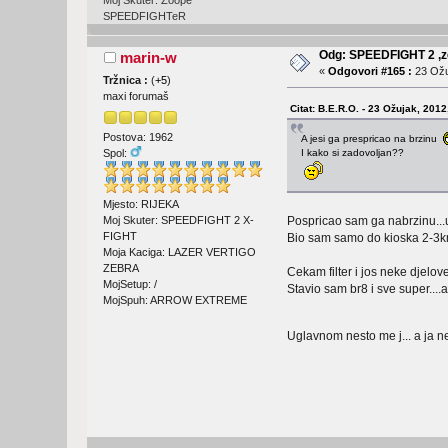
Moj Skuter: Žoope
SPEEDFIGHTeR
Odg: SPEEDFIGHT 2 ,ze
marin-w
«
Odgovori #165 :
23 Ožu
Tržnica :
(
+5
)
maxi forumaš
Citat: B.E.R.O. - 23 Ožujak, 2012
Postova: 1962
A jesi ga prespricao na brzinu
Spol:
I kako si zadovoljan??
Mjesto: RIJEKA
Moj Skuter: SPEEDFIGHT 2 X-
Pospricao sam ga nabrzinu...
FIGHT
Bio sam samo do kioska 2-3km.
Moja Kaciga: LAZER VERTIGO
ZEBRA
Cekam filter i jos neke djelov
MojSetup: /
Stavio sam br8 i sve super...
MojSpuh: ARROW EXTREME
Uglavnom nesto me j... a j