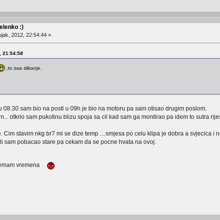
lenko :)
jak, 2012, 22:54:44 »
, 21:54:58
,to zaa slikanje.
u 08.30 sam bio na posti u 09h je bio na motoru pa sam otisao drugim poslom.
.. otkrio sam pukotinu blizu spoja sa cil kad sam ga montirao pa idem to sutra rije
e. Cim stavim nkg br7 mi se dize temp ....smjesa po celu klipa je dobra a svjecica i 
.ali sam pobacao stare pa cekam da se pocne hvata na ovoj.
a nemam vremena