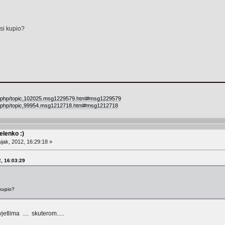
esi kupio?
ex.php/topic,102025.msg1229579.html#msg1229579
ex.php/topic,99954.msg1212718.html#msg1212718
lenko :)
jak, 2012, 16:29:18 »
2, 16:03:29
 kupio?
vjetlima .... skuterom.....