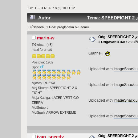
Str:
1
...
3
4
5
6
7
8
[
9
]
10
11
12
Autor
Tema: SPEEDFIGHT 2 ,ze
0 Članova i 1 Gost pregledava ovu temu.
Odg: SPEEDFIGHT 2 ,ze
marin-w
«
Odgovori #160 :
23 Ožu
Tržnica :
(
+5
)
maxi forumaš
Giannelli
Postova: 1962
Spol:
Uploaded with
ImageShack.u
Mjesto: RIJEKA
Uploaded with
ImageShack.u
Moj Skuter: SPEEDFIGHT 2 X-
FIGHT
Moja Kaciga: LAZER VERTIGO
Uploaded with
ImageShack.u
ZEBRA
MojSetup: /
MojSpuh: ARROW EXTREME
Uploaded with
ImageShack.u
Odg: SPEEDFIGHT 2 ,ze
ivan_speedy