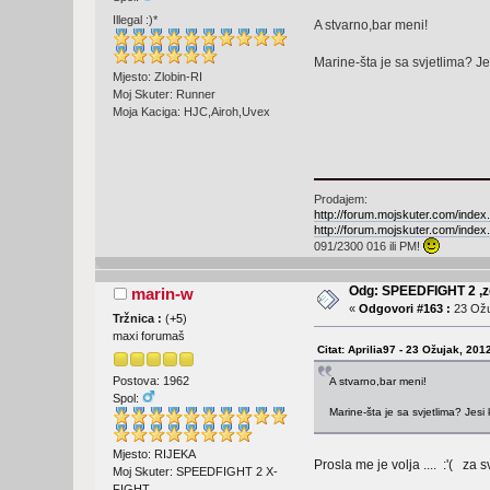
Illegal :)*
A stvarno,bar meni!
Marine-šta je sa svjetlima? J
Mjesto: Zlobin-RI
Moj Skuter: Runner
Moja Kaciga: HJC,Airoh,Uvex
Prodajem:
http://forum.mojskuter.com/ind
http://forum.mojskuter.com/ind
091/2300 016 ili PM!
Odg: SPEEDFIGHT 2 ,ze
marin-w
«
Odgovori #163 :
23 Ožu
Tržnica :
(
+5
)
maxi forumaš
Citat: Aprilia97 - 23 Ožujak, 201
Postova: 1962
A stvarno,bar meni!
Spol:
Marine-šta je sa svjetlima? Jesi
Mjesto: RIJEKA
Prosla me je volja .... :'( za s
Moj Skuter: SPEEDFIGHT 2 X-
FIGHT