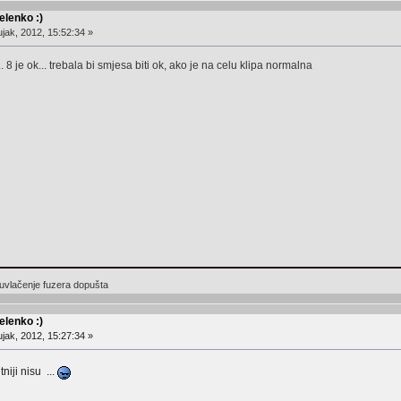
lenko :)
jak, 2012, 15:52:34 »
... 8 je ok... trebala bi smjesa biti ok, ako je na celu klipa normalna
 uvlačenje fuzera dopušta
lenko :)
jak, 2012, 15:27:34 »
itniji nisu ...