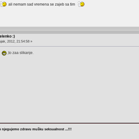
ali nemam sad vremena se zajeb sa tim
lenko :)
jak, 2012, 21:54:58 »
nu
,to zaa slikanje.
 njegujemo zdravu mušku seksualnost ...!!!