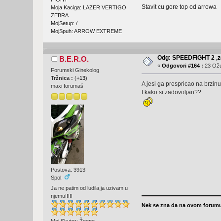
Stavit cu gore top od arrowa
Moja Kaciga: LAZER VERTIGO
ZEBRA
MojSetup: /
MojSpuh: ARROW EXTREME
Odg: SPEEDFIGHT 2 ,ze
B.E.R.O.
«
Odgovori #164 :
23 Ožu
Forumski Ginekolog
Tržnica :
(
+13
)
A jesi ga prespricao na brzi
maxi forumaš
I kako si zadovoljan??
Postova: 3913
Spol:
Ja ne patim od ludila,ja uzivam u
njemu!!!!!
Nek se zna da na ovom forumu