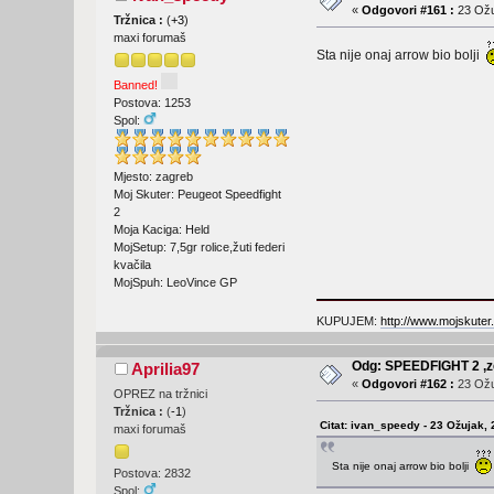
«
Odgovori #161 :
23 Ožu
Tržnica :
(
+3
)
maxi forumaš
Sta nije onaj arrow bio bolji
Banned!
Postova: 1253
Spol:
Mjesto: zagreb
Moj Skuter: Peugeot Speedfight
2
Moja Kaciga: Held
MojSetup: 7,5gr rolice,žuti federi
kvačila
MojSpuh: LeoVince GP
KUPUJEM:
http://www.mojskuter
Odg: SPEEDFIGHT 2 ,ze
Aprilia97
«
Odgovori #162 :
23 Ožu
OPREZ na tržnici
Tržnica :
(
-1
)
Citat: ivan_speedy - 23 Ožujak, 
maxi forumaš
Sta nije onaj arrow bio bolji
Postova: 2832
Spol: