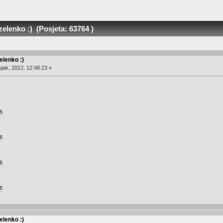
lenko :) (Posjeta: 63764 )
lenko :)
jak, 2012, 12:48:23 »
s
s
s
s
lenko :)