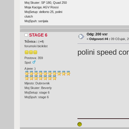
Moj Skuter: SP 180, Quad 250
Moja Kaciga: AGV Rossi
MojSetup: dellorto 25, polini
clutch
MojSpuh: serijala
Odg: 200 vxr
STAGE 6
«
Odgovori #4 :
09 Ožujak, 2
Tržnica :
(
+4
)
forumski biciklist
polini speed co
Postova: 359
Spol:
A jeee :)
Mjesto: Dubrovnik
Moj Skuter: Beverly
MojSetup: stage 6
MojSpuh: stage 6