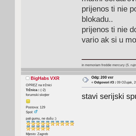
prijenos ti nie 
blokadu..
prijenos ti nie 
vario ak si u m
in memoriam freddie mercury (5. ruj
Odg: 200 vxr
BigHabs VXR
«
Odgovori #3 :
09 Ožujak, 2
OPREZ na tržnici
Tržnica :
(
-2
)
stavi serijski s
forumski skejter
Postova: 129
Spol:
pali gumu, ne dušu :)
Mjesto: Zagreb