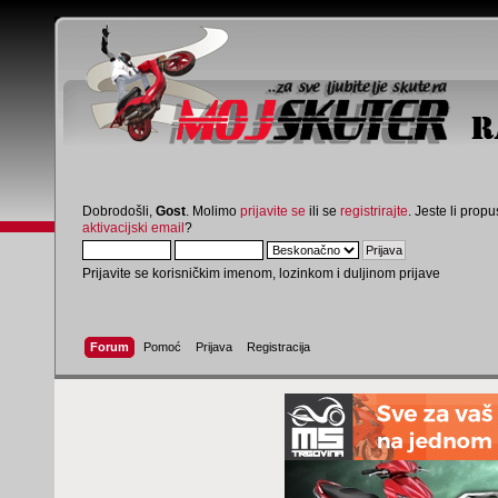
Dobrodošli,
Gost
. Molimo
prijavite se
ili se
registrirajte
. Jeste li propus
aktivacijski email
?
Prijavite se korisničkim imenom, lozinkom i duljinom prijave
Forum
Pomoć
Prijava
Registracija