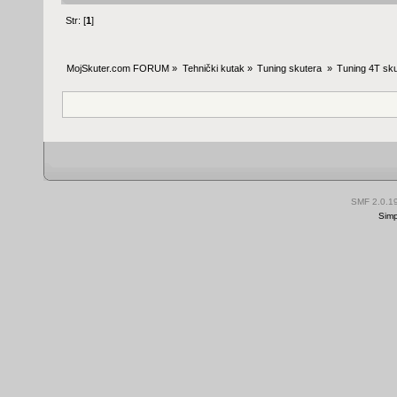
Str: [
1
]
MojSkuter.com FORUM
»
Tehnički kutak
»
Tuning skutera 
»
Tuning 4T sku
SMF 2.0.1
Simp