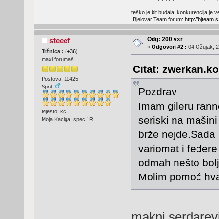
teško je bit budala, konkurencija je ve
Bjelovar Team forum:
http://bjteam
Odg: 200 vxr
steeef
«
Odgovori #2 :
04 Ožujak, 2
Tržnica :
(
+36
)
maxi forumaš
Citat: zwerkan.ko
Postova: 11425
Spol:
Pozdrav
Imam gileru ranne
Mjesto: kc
seriski na mašini
Moja Kaciga: spec 1R
brže nejde.Sada
variomat i federe
odmah nešto bolj
Molim pomoć hva
makni serdarev