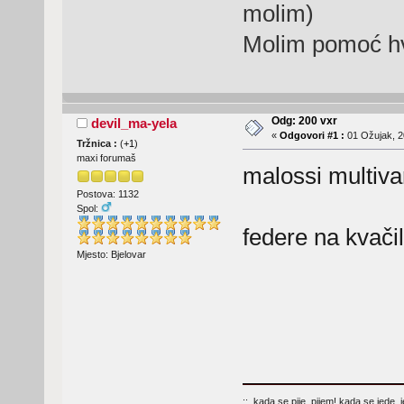
molim)
Molim pomoć h
Odg: 200 vxr
devil_ma-yela
«
Odgovori #1 :
01 Ožujak, 2
Tržnica :
(
+1
)
maxi forumaš
malossi multivar
Postova: 1132
Spol:
federe na kvači
Mjesto: Bjelovar
::..kada se pije, pijem! kada se jede