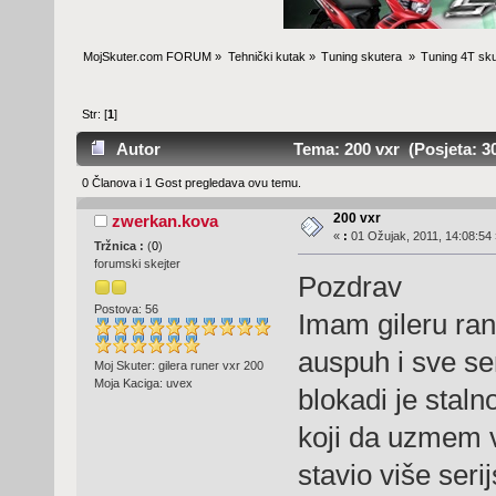
MojSkuter.com FORUM
»
Tehnički kutak
»
Tuning skutera 
»
Tuning 4T sku
Str: [
1
]
Autor
Tema: 200 vxr (Posjeta: 30
0 Članova i 1 Gost pregledava ovu temu.
200 vxr
zwerkan.kova
«
:
01 Ožujak, 2011, 14:08:54 
Tržnica :
(
0
)
forumski skejter
Pozdrav
Postova: 56
Imam gileru ran
auspuh i sve se
Moj Skuter: gilera runer vxr 200
Moja Kaciga: uvex
blokadi je stal
koji da uzmem v
stavio više seri