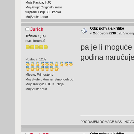
Moja Kaciga: HJC
MojSetup: Originalni malo
turpijani + klip 39L karika
MojSpuh: Laser
Odg: pohvale/kritike
Jurich
«
Odgovori #238 :
20 Svibanj
Tržnica :
(
+4
)
maxi forumaš
pa je li moguć
godina naručuje
Postova: 1289
Mjesto: Primošten /
Moj Skuter: Runner Simoncelli 50
Moja Kaciga: HJC K- Ninja
MojSpuh: sc08
PRODAJEM DOMAĆE MASLINOVO ULJ
Odg: pohvale/kritike