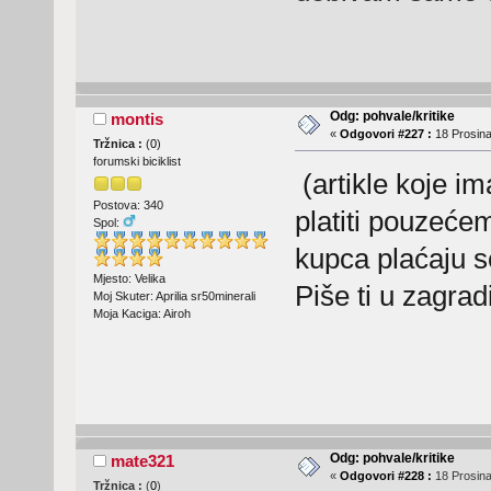
Odg: pohvale/kritike
montis
«
Odgovori #227 :
18 Prosina
Tržnica :
(
0
)
forumski biciklist
(artikle koje 
Postova: 340
platiti pouzećem
Spol:
kupca plaćaju se
Mjesto: Velika
Piše ti u zagra
Moj Skuter: Aprilia sr50minerali
Moja Kaciga: Airoh
Odg: pohvale/kritike
mate321
«
Odgovori #228 :
18 Prosina
Tržnica :
(
0
)