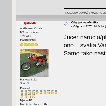
PRODAJEM DOMAĆE MASLINOVO ULJ
Odg: pohvale/kritike
ljubo46
«
Odgovori #237 :
20 Svibanj
Aprilia team Croatia
MS počasni član
Jucer narucio/pl
Tržnica :
(
+31
)
maxi forumaš
ono... svaka Va
Samo tako nast
Postova: 6162
Spol:
Kawasaki
Mjesto: BJ
Moj Skuter: Tomos 14M