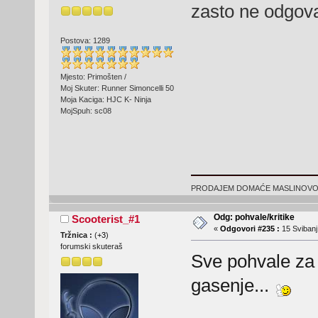
zasto ne odgova
Postova: 1289
Mjesto: Primošten /
Moj Skuter: Runner Simoncelli 50
Moja Kaciga: HJC K- Ninja
MojSpuh: sc08
PRODAJEM DOMAĆE MASLINOVO ULJ
Odg: pohvale/kritike
Scooterist_#1
«
Odgovori #235 :
15 Svibanj
Tržnica :
(
+3
)
forumski skuteraš
Sve pohvale za 
gasenje...