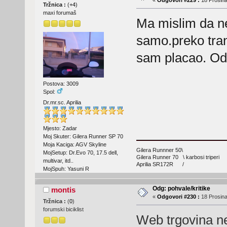
«
Odgovori #229 :
18 Prosina
Tržnica :
(
+4
)
maxi forumaš
Ma mislim da n
samo.preko tran
sam placao. Odes
Postova: 3009
Spol:
Dr.mr.sc. Aprilia
Mjesto: Zadar
Moj Skuter: Gilera Runner SP 70
Moja Kaciga: AGV Skyline
Gilera Runnner 50\
MojSetup: Dr.Evo 70, 17.5 dell,
Gilera Runner 70 \ karbosi triperi
multivar, itd..
Aprilia SR172R /
MojSpuh: Yasuni R
Odg: pohvale/kritike
montis
«
Odgovori #230 :
18 Prosina
Tržnica :
(
0
)
forumski biciklist
Web trgovina n