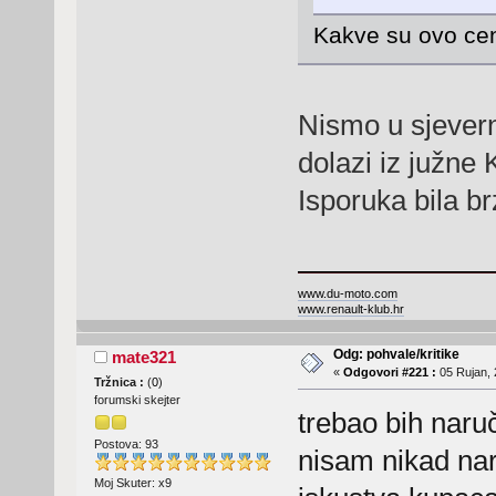
Kakve su ovo cen
Nismo u sjevern
dolazi iz južne
Isporuka bila b
www.du-moto.com
www.renault-klub.hr
Odg: pohvale/kritike
mate321
«
Odgovori #221 :
05 Rujan, 
Tržnica :
(
0
)
forumski skejter
trebao bih naruč
Postova: 93
nisam nikad na
Moj Skuter: x9