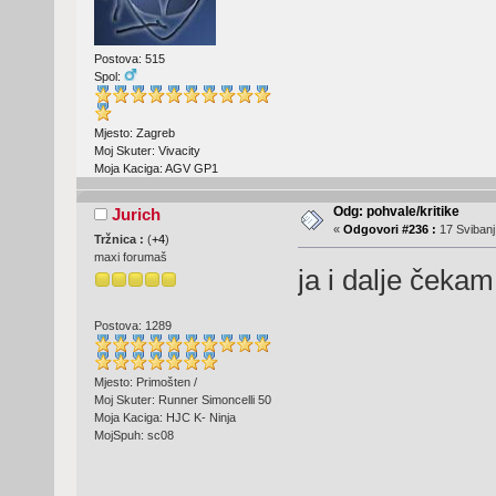
Postova: 515
Spol:
Mjesto: Zagreb
Moj Skuter: Vivacity
Moja Kaciga: AGV GP1
Odg: pohvale/kritike
Jurich
«
Odgovori #236 :
17 Svibanj
Tržnica :
(
+4
)
maxi forumaš
ja i dalje čekam
Postova: 1289
Mjesto: Primošten /
Moj Skuter: Runner Simoncelli 50
Moja Kaciga: HJC K- Ninja
MojSpuh: sc08