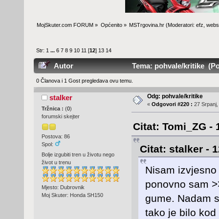
MojSkuter.com FORUM
»
Općenito
»
MSTrgovina.hr
(Moderatori:
efz
,
webs
Str:
1
...
6
7
8
9
10
11
[
12
]
13
14
Autor
Tema: pohvale/kritike (Po
0 Članova i 1 Gost pregledava ovu temu.
Odg: pohvale/kritike
stalker
«
Odgovori #220 :
27 Srpanj,
Tržnica :
(
0
)
forumski skejter
Citat: Tomi_ZG - 
Postova: 86
Spol:
Citat: stalker -
Bolje izgubiti tren u životu nego
život u trenu
Nisam izvjesno 
ponovno sam >>
Mjesto: Dubrovnik
Moj Skuter: Honda SH150
gume. Nadam se
tako je bilo ko