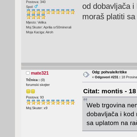
Postova: 340
od dobavljača i
Spol:
moraš platiti s
Mjesto: Velika
Moj Skuter: Aprilia sr50minerali
Moja Kaciga: Airoh
Odg: pohvale/kritike
mate321
«
Odgovori #231 :
18 Prosina
Tržnica :
(
0
)
forumski skejter
Citat: montis - 1
Postova: 93
Web trgovina nem
Moj Skuter: x9
dobavljača i kod 
sa uplatom na ra