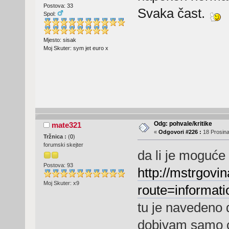
Postova: 33
Svaka čast.
Spol:
Mjesto: sisak
Moj Skuter: sym jet euro x
Odg: pohvale/kritike
mate321
«
Odgovori #226 :
18 Prosina
Tržnica :
(
0
)
forumski skejter
da li je moguće
Postova: 93
http://mstrgovin
Moj Skuter: x9
route=informati
tu je navedeno 
dobivam samo o