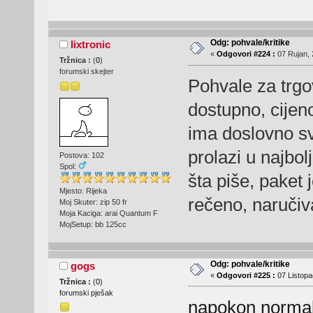
Odg: pohvale/kritike
lixtronic
«
Odgovori #224 :
07 Rujan, 
Tržnica :
(
0
)
forumski skejter
Pohvale za trgo
dostupno, cijeno
ima doslovno sv
prolazi u najbo
Postova: 102
Spol:
šta piše, paket 
Mjesto: Rijeka
rečeno, naručiv
Moj Skuter: zip 50 fr
Moja Kaciga: arai Quantum F
MojSetup: bb 125cc
Odg: pohvale/kritike
gogs
«
Odgovori #225 :
07 Listopa
Tržnica :
(
0
)
forumski pješak
napokon normal