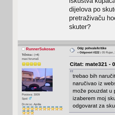
iskustva kupaca
dijelova po sku
pretraživaču hoć
skuter?
Odg: pohvale/kritike
RunnerSukosan
«
Odgovori #222 :
05 Rujan, 
Tržnica :
(
+4
)
maxi forumaš
Citat: mate321 - 
trebao bih naruči
naručivao iz web
može pouzdat u p
Postova: 3009
izaberem moj skut
Spol:
Dr.mr.sc. Aprilia
odgovarat za sku