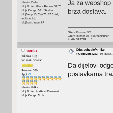
Ja za webshop i
Mjesto: Zadar
Moj Skuter: Gilera Runner SP 70
brza dostava.
Moja Kaciga: AGV Skyline
MojSetup: Dr.Evo 70, 17.5 dell,
multivar, itd..
MojSpuh: Yasuni R
Gilera Runnner 50\
Gilera Runner 70 \ karbosi triperi
Aprilia SR172R /
Odg: pohvale/kritike
montis
«
Odgovori #223 :
05 Rujan, 
Tržnica :
(
0
)
forumski biciklist
Da dijelovi odg
Postova: 340
postavkama traž
Spol:
Mjesto: Velika
Moj Skuter: Aprilia sr50minerali
Moja Kaciga: Airoh