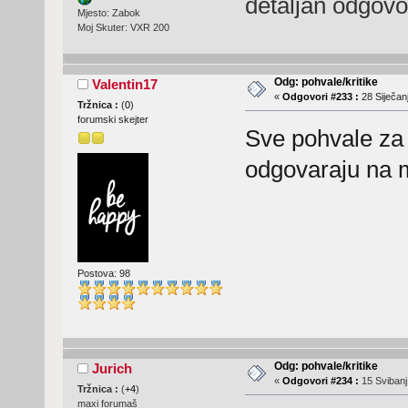
detaljan odgovo
Mjesto: Zabok
Moj Skuter: VXR 200
Odg: pohvale/kritike
Valentin17
«
Odgovori #233 :
28 Siječanj
Tržnica :
(
0
)
forumski skejter
Sve pohvale za 
odgovaraju na 
Postova: 98
Odg: pohvale/kritike
Jurich
«
Odgovori #234 :
15 Svibanj
Tržnica :
(
+4
)
maxi forumaš