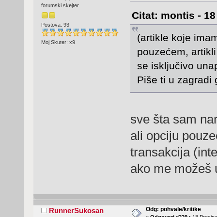
forumski skejter
Citat: montis - 1
Postova: 93
(artikle koje ima
Moj Skuter: x9
pouzećem, artikli
se isključivo una
Piše ti u zagrad
sve šta sam nar
ali opciju pou
transakcija (int
ako me možeš up
Odg: pohvale/kritike
RunnerSukosan