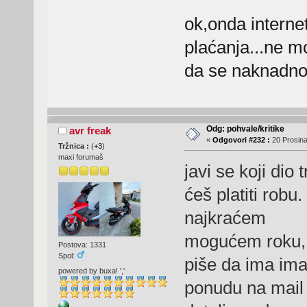
ok,onda interne
plaćanja...ne m
da se naknadno 
Odg: pohvale/kritike
avr freak
«
Odgovori #232 :
20 Prosina
Tržnica :
(
+3
)
maxi forumaš
javi se koji dio
ćeš platiti robu
najkraćem
mogućem roku, ta
Postova: 1331
Spol:
piše da ima ima
powered by buxa! ','
ponudu na mail