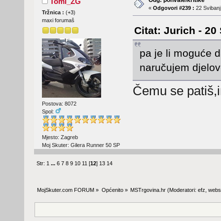
Tomi_ZG
«
Odgovori #239 :
22 Svibanj
Tržnica :
(
+3
)
maxi forumaš
Citat: Jurich - 20
pa je li moguće 
naručujem djelov
Čemu se patiš,i
Postova: 8072
Spol:
Mjesto: Zagreb
Moj Skuter: Gilera Runner 50 SP
Str:
1
...
6
7
8
9
10
11
[
12
]
13
14
MojSkuter.com FORUM
»
Općenito
»
MSTrgovina.hr
(Moderatori:
efz
,
webs