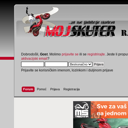
Dobrodošli,
Gost
. Molimo
prijavite se
ili se
registrirajte
. Jeste li propus
aktivacijski email
?
Prijavite se korisničkim imenom, lozinkom i duljinom prijave
Forum
Pomoć
Prijava
Registracija