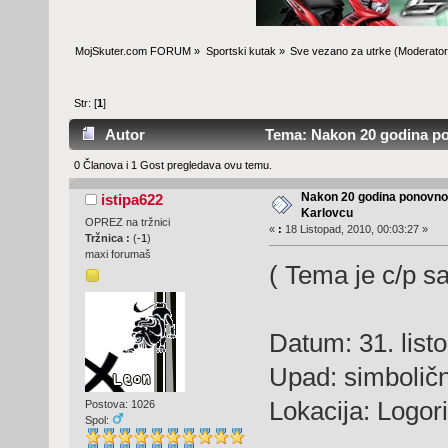
MojSkuter.com FORUM
»
Sportski kutak
»
Sve vezano za utrke
(Moderator
Str: [
1
]
Autor
Tema: Nakon 20 godina po
0 Članova i 1 Gost pregledava ovu temu.
Nakon 20 godina ponovno
istipa622
Karlovcu
OPREZ na tržnici
«
:
18 Listopad, 2010, 00:03:27 »
Tržnica :
(
-1
)
maxi forumaš
( Tema je c/p s
Datum: 31. listo
Upad: simbolič
Lokacija: Logor
Postova: 1026
Spol: