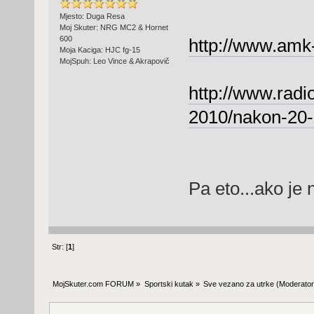
Mjesto: Duga Resa
Moj Skuter: NRG MC2 & Hornet
600
http://www.amk
Moja Kaciga: HJC fg-15
MojSpuh: Leo Vince & Akrapovič
http://www.radio
2010/nakon-20-
Pa eto...ako je
Str: [
1
]
MojSkuter.com FORUM
»
Sportski kutak
»
Sve vezano za utrke
(Moderator