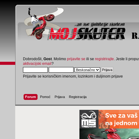
Dobrodošli,
Gost
. Molimo
prijavite se
ili se
registrirajte
. Jeste li propus
aktivacijski email
?
Prijavite se korisničkim imenom, lozinkom i duljinom prijave
Forum
Pomoć
Prijava
Registracija