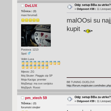
Odg: setup BBa za utrke?
DeLUX
«
Odgovori #38 :
11 Listopad,
Tržnica :
(
0
)
maxi forumaš
malOOsi su najj
kupit
Postova: 1213
Spol:
Volim Luxa
Mjesto: ZG
Moj Skuter: Piaggio zip SP
Moja Kaciga: premier
BB TUNING DIJELOVI
MojSetup: ma sve serijsko
http://forum.mojskuter.com/index.php
MojSpuh: Roost
Odg: setup BBa za utrke?
pm_xtech 59
«
Odgovori #39 :
11 Listopad,
Tržnica :
(
0
)
forumski skejter