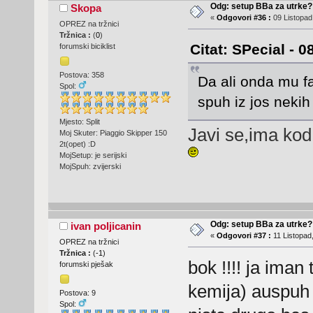
Odg: setup BBa za utrke?
Skopa
«
Odgovori #36 :
09 Listopad
OPREZ na tržnici
Tržnica :
(
0
)
Citat: SPecial - 
forumski biciklist
Postova: 358
Da ali onda mu fa
Spol:
spuh iz jos neki
Mjesto: Split
Javi se,ima kod
Moj Skuter: Piaggio Skipper 150
2t(opet) :D
MojSetup: je serijski
MojSpuh: zvijerski
Odg: setup BBa za utrke?
ivan poljicanin
«
Odgovori #37 :
11 Listopad,
OPREZ na tržnici
Tržnica :
(
-1
)
bok !!!! ja ima
forumski pješak
kemija) auspuh 
Postova: 9
Spol: