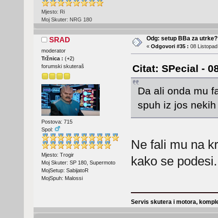
Mjesto: Ri
Moj Skuter: NRG 180
Odg: setup BBa za utrke?
SRAD
«
Odgovori #35 :
08 Listopad
moderator
Tržnica :
(
+2
)
Citat: SPecial - 
forumski skuteraš
Da ali onda mu fa
spuh iz jos neki
Postova: 715
Spol:
Ne fali mu na k
Mjesto: Trogir
kako se podesi.
Moj Skuter: SP 180, Supermoto
MojSetup: SabijatoR
MojSpuh: Malossi
Servis skutera i motora, komple