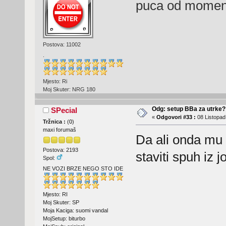
puca od mome
Postova: 11002
.
Mjesto: Ri
Moj Skuter: NRG 180
Odg: setup BBa za utrke?
SPecial
«
Odgovori #33 :
08 Listopad
Tržnica :
(
0
)
maxi forumaš
Da ali onda mu 
Postova: 2193
staviti spuh iz 
Spol:
NE VOZI BRZE NEGO STO IDE
Mjesto: RI
Moj Skuter: SP
Moja Kaciga: suomi vandal
MojSetup: biturbo