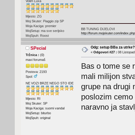
Volim Luxa
Mjesto: ZG
Moj Skuter: Piaggio zip SP
Moja Kaciga: premier
BB TUNING DIJELOVI
MojSetup: ma sve serijsko
http://forum.mojskuter.com/index.php
MojSpuh: Roost
Odg: setup BBa za utrke?
SPecial
«
Odgovori #27 :
08 Listopad
Tržnica :
(
0
)
maxi forumaš
Bas o tome se r
Postova: 2193
mali milijon stv
Spol:
NE VOZI BRZE NEGO STO IDE
grupe na drugi n
poslozim cemo u
Mjesto: RI
Moj Skuter: SP
naravno ja stav
Moja Kaciga: suomi vandal
MojSetup: biturbo
MojSpuh: original