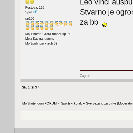
Leo vinci ausp
Postova: 128
Stvarno je ogro
Spol:
sp180
za bb
Moj Skuter: Gilera runner sp180
Moja Kaciga: suomy
MojSpuh: pm xtech 59
Zagreb
Str:
1
[
2
]
3
4
MojSkuter.com FORUM
»
Sportski kutak
»
Sve vezano za utrke
(Moderator