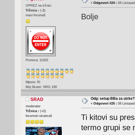
«
Odgovori #24 :
08 Listopad
OPREZ na tržnici
Tržnica :
(
-2
)
Bolje
maxi forumaš
Postova: 11002
.
Mjesto: Ri
Moj Skuter: NRG 180
Odg: setup BBa za utrke?
SRAD
«
Odgovori #25 :
08 Listopad
moderator
Tržnica :
(
+2
)
Ti kitovi su pr
forumski skuteraš
termo grupi se 