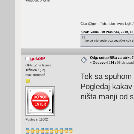
MojSpuh: original
Citat @Igor "jeb.. tebe i tvoju logi
Citat: ivanm - 19 Prosinac, 2010, 18
tko se nije vozio bez vozačke nek p
Odg: setup BBa za utrke?
gokiSP
«
Odgovori #34 :
08 Listopad
OPREZ na tržnici
Tržnica :
(
-2
)
Tek sa spuhom k
maxi forumaš
Pogledaj kakav s
ništa manji od 
Postova: 11002
.