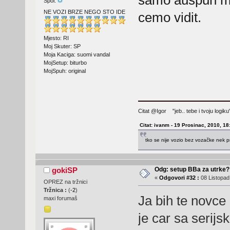
samo auspuh mi
Spol:
NE VOZI BRZE NEGO STO IDE
cemo vidit.
Mjesto: RI
Moj Skuter: SP
Moja Kaciga: suomi vandal
MojSetup: biturbo
MojSpuh: original
Citat @Igor "jeb.. tebe i tvoju logi
Citat: ivanm - 19 Prosinac, 2010, 18
tko se nije vozio bez vozačke nek p
Odg: setup BBa za utrke?
gokiSP
«
Odgovori #32 :
08 Listopad
OPREZ na tržnici
Tržnica :
(
-2
)
Ja bih te novce
maxi forumaš
je car sa serij