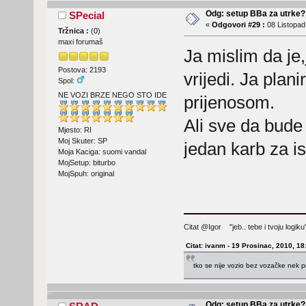
Odg: setup BBa za utrke?
SPecial
«
Odgovori #29 :
08 Listopad
Tržnica :
(
0
)
maxi forumaš
Ja mislim da je,
Postova: 2193
vrijedi. Ja pla
Spol:
NE VOZI BRZE NEGO STO IDE
prijenosom.
Ali sve da bude
Mjesto: RI
Moj Skuter: SP
jedan karb za i
Moja Kaciga: suomi vandal
MojSetup: biturbo
MojSpuh: original
Citat @Igor "jeb.. tebe i tvoju logi
Citat: ivanm - 19 Prosinac, 2010, 18
tko se nije vozio bez vozačke nek p
Odg: setup BBa za utrke?