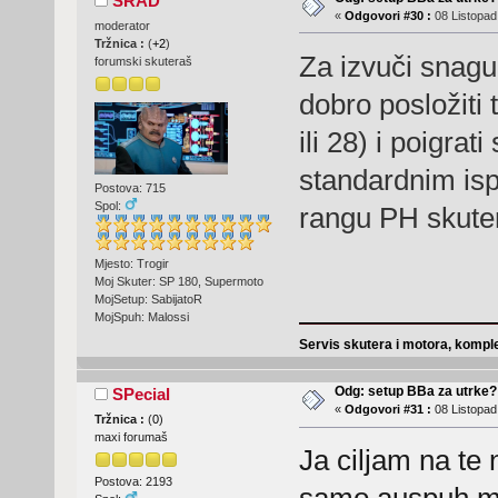
SRAD
«
Odgovori #30 :
08 Listopad
moderator
Tržnica :
(
+2
)
Za izvuči snagu
forumski skuteraš
dobro posložiti 
ili 28) i poigrat
standardnim is
Postova: 715
Spol:
rangu PH skut
Mjesto: Trogir
Moj Skuter: SP 180, Supermoto
MojSetup: SabijatoR
MojSpuh: Malossi
Servis skutera i motora, komple
Odg: setup BBa za utrke?
SPecial
«
Odgovori #31 :
08 Listopad
Tržnica :
(
0
)
maxi forumaš
Ja ciljam na te 
Postova: 2193