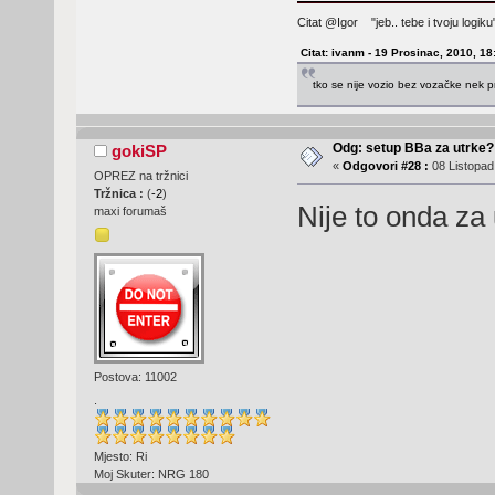
Citat @Igor "jeb.. tebe i tvoju logi
Citat: ivanm - 19 Prosinac, 2010, 18
tko se nije vozio bez vozačke nek p
Odg: setup BBa za utrke?
gokiSP
«
Odgovori #28 :
08 Listopad
OPREZ na tržnici
Tržnica :
(
-2
)
Nije to onda z
maxi forumaš
Postova: 11002
.
Mjesto: Ri
Moj Skuter: NRG 180