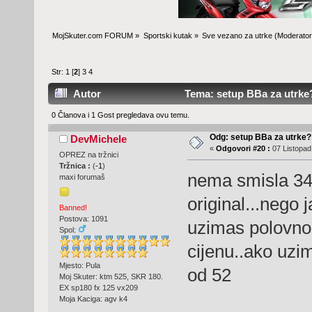
MojSkuter.com FORUM
»
Sportski kutak
»
Sve vezano za utrke
(Moderator
Str:
1
[
2
]
3
4
Autor
Tema: setup BBa za utrke?
0 Članova i 1 Gost pregledava ovu temu.
Odg: setup BBa za utrke?
DevMichele
«
Odgovori #20 :
07 Listopad,
OPREZ na tržnici
Tržnica :
(
-1
)
nema smisla 34 
maxi forumaš
original...nego 
Banned!
Postova: 1091
uzimas polovno 
Spol:
cijenu..ako uz
Mjesto: Pula
od 52
Moj Skuter: ktm 525, SKR 180.
EX sp180 fx 125 vx209
Moja Kaciga: agv k4