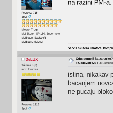
na razini PM-a.
Postova: 715
Spol:
Mjesto: Trogir
Moj Skuter: SP 180, Supermoto
MojSetup: SabijatoR
MojSpuh: Malossi
Servis skutera i motora, komple
Odg: setup BBa za utrke?
DeLUX
«
Odgovori #26 :
08 Listopad
Tržnica :
(
0
)
maxi forumaš
istina, nikakav 
bacanjem novca
ne pucaju blok
Postova: 1213
Spol: