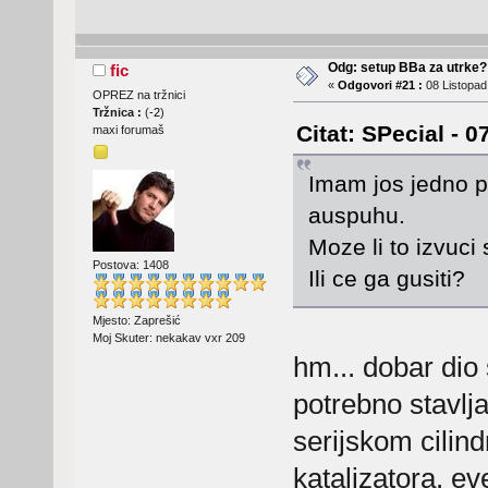
Odg: setup BBa za utrke?
fic
«
Odgovori #21 :
08 Listopad
OPREZ na tržnici
Tržnica :
(
-2
)
Citat: SPecial - 
maxi forumaš
Imam jos jedno pi
auspuhu.
Moze li to izvuc
Postova: 1408
Ili ce ga gusiti?
Mjesto: Zaprešić
Moj Skuter: nekakav vxr 209
hm... dobar dio
potrebno stavlja
serijskom cilin
katalizatora, ev