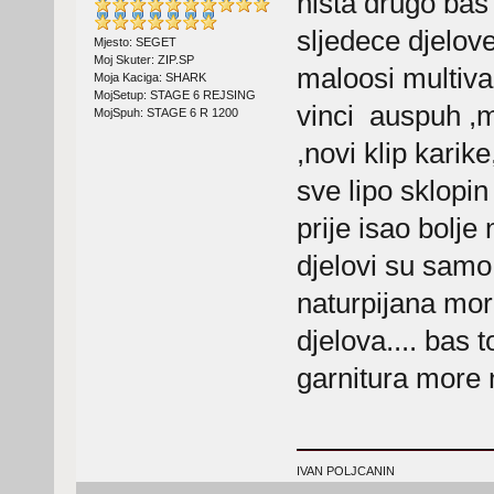
nista drugo bas 
sljedece djelove
Mjesto: SEGET
Moj Skuter: ZIP.SP
maloosi multiva
Moja Kaciga: SHARK
MojSetup: STAGE 6 REJSING
vinci auspuh ,m
MojSpuh: STAGE 6 R 1200
,novi klip karike
sve lipo sklopin
prije isao bolje
djelovi su samo
naturpijana mor
djelova.... bas 
garnitura more n
IVAN POLJCANIN