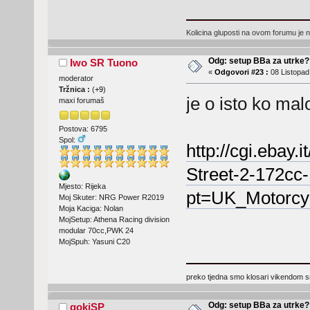
Kolicina gluposti na ovom forumu je n
Odg: setup BBa za utrke?
Iwo SR Tuono
«
Odgovori #23 :
08 Listopad
moderator
Tržnica :
(
+9
)
je o isto ko malo
maxi forumaš
Postova: 6795
Spol:
http://cgi.ebay
Street-2-172cc
Mjesto: Rijeka
pt=UK_Motorcy
Moj Skuter: NRG Power R2019
Moja Kaciga: Nolan
MojSetup: Athena Racing division
modular 70cc,PWK 24
MojSpuh: Yasuni C20
preko tjedna smo klosari vikendom 
Odg: setup BBa za utrke?
gokiSP