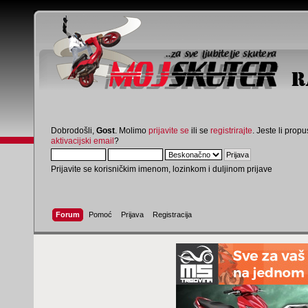
Dobrodošli,
Gost
. Molimo
prijavite se
ili se
registrirajte
. Jeste li propus
aktivacijski email
?
Prijavite se korisničkim imenom, lozinkom i duljinom prijave
Forum
Pomoć
Prijava
Registracija