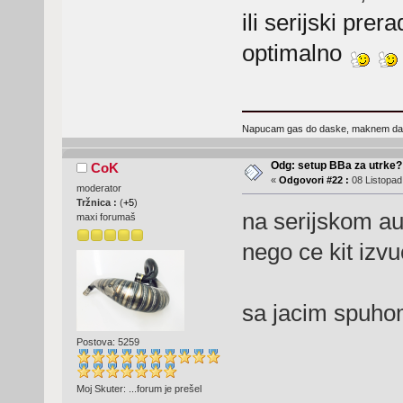
ili serijski prer
optimalno
Napucam gas do daske, maknem dasku 
Odg: setup BBa za utrke?
CoK
«
Odgovori #22 :
08 Listopad
moderator
Tržnica :
(
+5
)
na serijskom au
maxi forumaš
nego ce kit izvu
sa jacim spuhom
Postova: 5259
Moj Skuter: ...forum je prešel