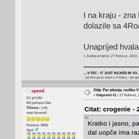
I na kraju - zna 
dolazile sa 4R
Unaprijed hvala
«
Zadnja izmjena: 27 Kolovoz, 2010,
... V-TEC - IT JUST KICKED IN YO..
- pa finu guzu stavi u S klasu, i po ga
Odg: Par pitanja, razlika V
speed
«
Odgovori #1 :
27 Kolovoz, 
DJ gYzMo
MS počasni član
Citat: crogenie -
Tržnica :
(
+4
)
maxi forumaš
Kratko i jasno, p
Postova: 6860
Spol:
dal uopče ima raz