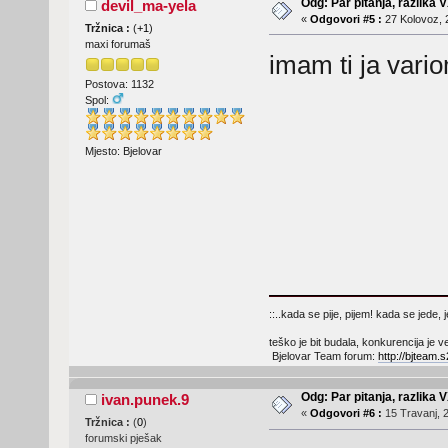
Odg: Par pitanja, razlika V
devil_ma-yela
«
Odgovori #5 :
27 Kolovoz, 
Tržnica :
(
+1
)
maxi forumaš
imam ti ja vario
Postova: 1132
Spol:
Mjesto: Bjelovar
::..kada se pije, pijem! kada se jede
teško je bit budala, konkurencija je ve
Bjelovar Team forum:
http://bjteam
Odg: Par pitanja, razlika V
ivan.punek.9
«
Odgovori #6 :
15 Travanj, 2
Tržnica :
(
0
)
forumski pješak