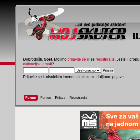
Dobrodošli,
Gost
. Molimo
prijavite se
ili se
registrirajte
. Jeste li propus
aktivacijski email
?
Prijavite se korisničkim imenom, lozinkom i duljinom prijave
Forum
Pomoć
Prijava
Registracija