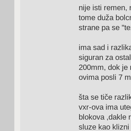
nije isti remen,
tome duža bolc
strane pa se "te
ima sad i razli
siguran za ostal
200mm, dok je 
ovima posli 7 
šta se tiče razli
vxr-ova ima uteg
blokova ,dakle r
sluze kao klizni