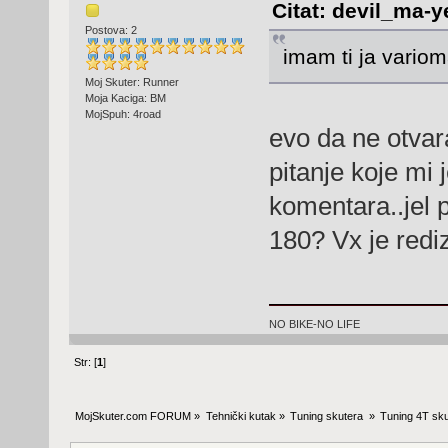
Citat: devil_ma-y
Postova: 2
imam ti ja variom
Moj Skuter: Runner
Moja Kaciga: BM
MojSpuh: 4road
evo da ne otva
pitanje koje mi 
komentara..jel 
180? Vx je red
NO BIKE-NO LIFE
Str: [
1
]
MojSkuter.com FORUM
»
Tehnički kutak
»
Tuning skutera 
»
Tuning 4T sku