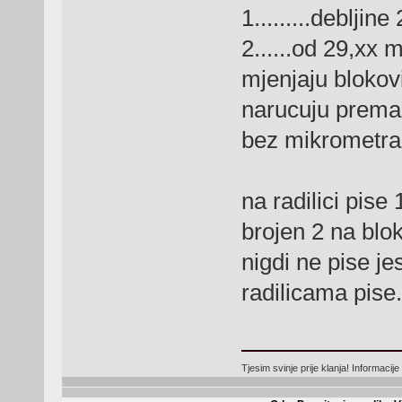
1.........debljin
2......od 29,xx 
mjenjaju blokovi.
narucuju prema ka
bez mikrometra
na radilici pise 1
brojen 2 na blo
nigdi ne pise je
radilicama pise.
Tjesim svinje prije klanja! Informacij