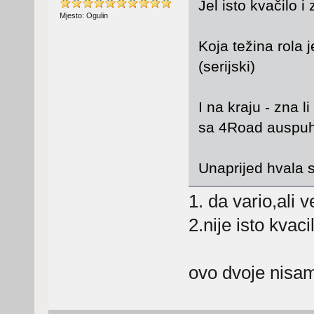
Jel isto kvačilo 
Mjesto: Ogulin
Koja težina rola 
(serijski)
I na kraju - zna l
sa 4Road auspu
Unaprijed hvala 
1. da vario,ali v
2.nije isto kvac
ovo dvoje nisa