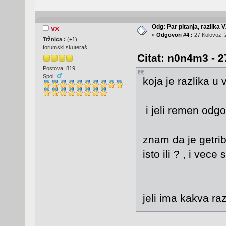
Odg: Par pitanja, razlika V
vx
«
Odgovori #4 :
27 Kolovoz, 
Tržnica :
(
+1
)
forumski skuteraš
Citat: n0n4m3 - 2
Postova: 819
Spol:
koja je razlika u 
i jeli remen odgo
znam da je getriba
isto ili ? , i vece
jeli ima kakva raz