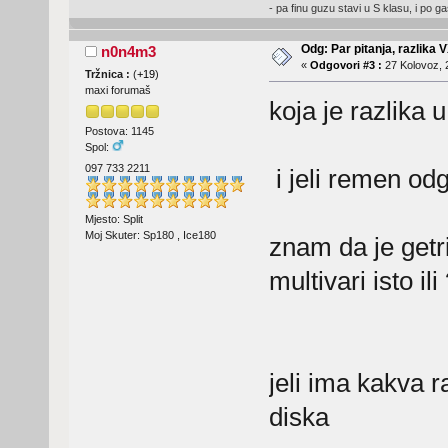
- pa finu guzu stavi u S klasu, i po ga
Odg: Par pitanja, razlika V
n0n4m3
«
Odgovori #3 :
27 Kolovoz, 
Tržnica :
(
+19
)
maxi forumaš
koja je razlika u
Postova: 1145
Spol:
097 733 2211
i jeli remen od
Mjesto: Split
Moj Skuter: Sp180 , Ice180
znam da je getri
multivari isto il
jeli ima kakva r
diska