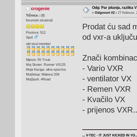
Odg: Par pitanja, razlika V
crogenie
«
Odgovori #2 :
27 Kolovoz, 
Tržnica :
(
0
)
forumski skuteraš
Prodat ću sad mu
Postova: 512
od vxr-a uključu
Spol:
old-skul member
Znači kombinacij
Mjesto: RI-Trsat
Moj Skuter: Runner VX125
- Vario VXR
Moja Kaciga: ultra-sporcka
MojSetup: Malossi 209
- ventilator VX
MojSpuh: 4Road
- Remen VXR
- Kvačilo VX
- prijenos VXR.
... V-TEC - IT JUST KICKED IN YO..