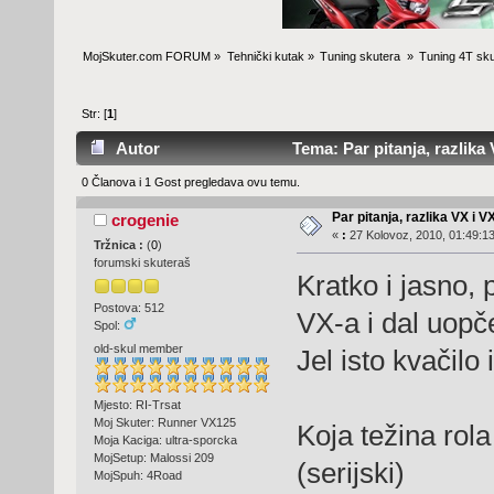
MojSkuter.com FORUM
»
Tehnički kutak
»
Tuning skutera 
»
Tuning 4T sku
Str: [
1
]
Autor
Tema: Par pitanja, razlika 
0 Članova i 1 Gost pregledava ovu temu.
Par pitanja, razlika VX i V
crogenie
«
:
27 Kolovoz, 2010, 01:49:13
Tržnica :
(
0
)
forumski skuteraš
Kratko i jasno, 
Postova: 512
VX-a i dal uopče
Spol:
old-skul member
Jel isto kvačil
Mjesto: RI-Trsat
Moj Skuter: Runner VX125
Koja težina rol
Moja Kaciga: ultra-sporcka
MojSetup: Malossi 209
(serijski)
MojSpuh: 4Road