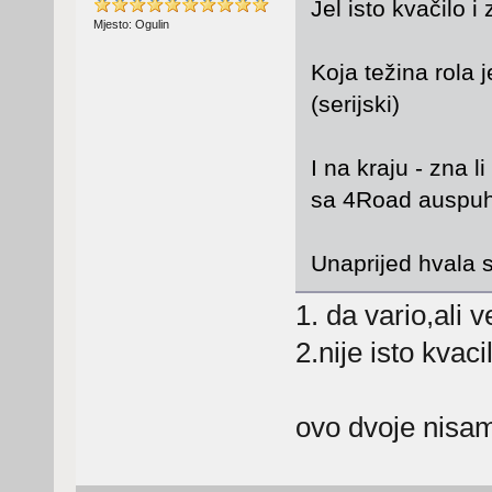
Jel isto kvačilo 
Mjesto: Ogulin
Koja težina rola 
(serijski)
I na kraju - zna l
sa 4Road auspu
Unaprijed hvala 
1. da vario,ali v
2.nije isto kvac
ovo dvoje nisa