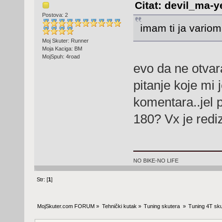
Citat: devil_ma-y
Postova: 2
imam ti ja variom
Moj Skuter: Runner
Moja Kaciga: BM
MojSpuh: 4road
evo da ne otva
pitanje koje mi 
komentara..jel 
180? Vx je red
NO BIKE-NO LIFE
Str: [
1
]
MojSkuter.com FORUM
»
Tehnički kutak
»
Tuning skutera 
»
Tuning 4T sku