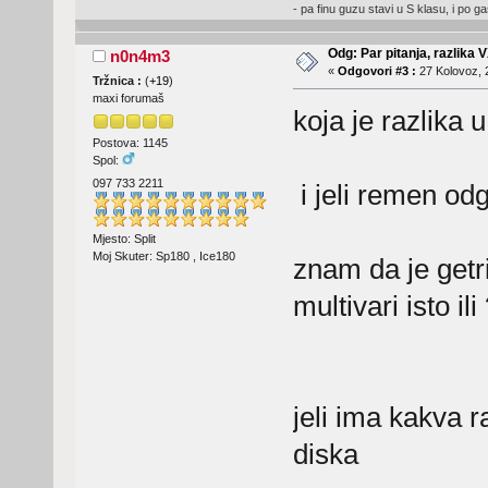
- pa finu guzu stavi u S klasu, i po ga
Odg: Par pitanja, razlika V
n0n4m3
«
Odgovori #3 :
27 Kolovoz, 
Tržnica :
(
+19
)
maxi forumaš
koja je razlika u
Postova: 1145
Spol:
097 733 2211
i jeli remen od
Mjesto: Split
Moj Skuter: Sp180 , Ice180
znam da je getri
multivari isto il
jeli ima kakva r
diska