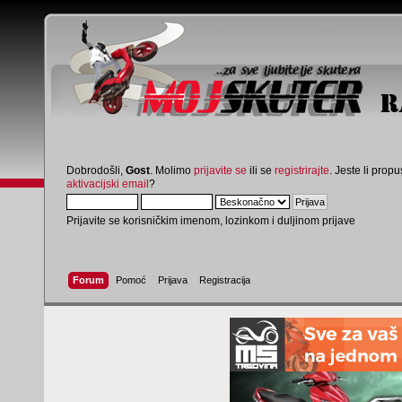
Dobrodošli,
Gost
. Molimo
prijavite se
ili se
registrirajte
. Jeste li propus
aktivacijski email
?
Prijavite se korisničkim imenom, lozinkom i duljinom prijave
Forum
Pomoć
Prijava
Registracija