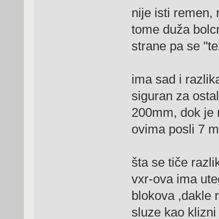
nije isti remen,
tome duža bolc
strane pa se "te
ima sad i razli
siguran za ostal
200mm, dok je 
ovima posli 7 
šta se tiče razli
vxr-ova ima uteg
blokova ,dakle r
sluze kao klizni