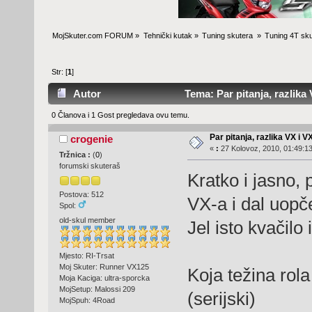
MojSkuter.com FORUM
»
Tehnički kutak
»
Tuning skutera 
»
Tuning 4T sku
Str: [
1
]
Autor
Tema: Par pitanja, razlika 
0 Članova i 1 Gost pregledava ovu temu.
Par pitanja, razlika VX i V
crogenie
«
:
27 Kolovoz, 2010, 01:49:13
Tržnica :
(
0
)
forumski skuteraš
Kratko i jasno, 
Postova: 512
VX-a i dal uopče
Spol:
old-skul member
Jel isto kvačil
Mjesto: RI-Trsat
Moj Skuter: Runner VX125
Koja težina rol
Moja Kaciga: ultra-sporcka
MojSetup: Malossi 209
(serijski)
MojSpuh: 4Road