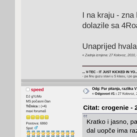
I na kraju - zna 
dolazile sa 4R
Unaprijed hvala
«
Zadnja izmjena: 27 Kolovoz, 2010,
... V-TEC - IT JUST KICKED IN YO..
- pa finu guzu stavi u S klasu, i po ga
Odg: Par pitanja, razlika V
speed
«
Odgovori #1 :
27 Kolovoz, 
DJ gYzMo
MS počasni član
Citat: crogenie -
Tržnica :
(
+4
)
maxi forumaš
Kratko i jasno, p
Postova: 6860
Spol:
dal uopče ima raz