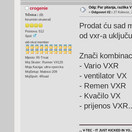
Odg: Par pitanja, razlika V
crogenie
«
Odgovori #2 :
27 Kolovoz, 
Tržnica :
(
0
)
forumski skuteraš
Prodat ću sad mu
Postova: 512
od vxr-a uključu
Spol:
old-skul member
Znači kombinacij
Mjesto: RI-Trsat
Moj Skuter: Runner VX125
- Vario VXR
Moja Kaciga: ultra-sporcka
MojSetup: Malossi 209
- ventilator VX
MojSpuh: 4Road
- Remen VXR
- Kvačilo VX
- prijenos VXR.
... V-TEC - IT JUST KICKED IN YO..