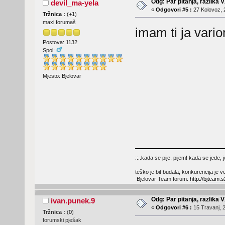
Odg: Par pitanja, razlika V
devil_ma-yela
«
Odgovori #5 :
27 Kolovoz, 
Tržnica :
(
+1
)
maxi forumaš
imam ti ja vario
Postova: 1132
Spol:
Mjesto: Bjelovar
::..kada se pije, pijem! kada se jede
teško je bit budala, konkurencija je ve
Bjelovar Team forum:
http://bjteam
Odg: Par pitanja, razlika V
ivan.punek.9
«
Odgovori #6 :
15 Travanj, 2
Tržnica :
(
0
)
forumski pješak