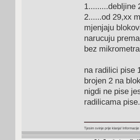
1.........debljin
2......od 29,xx 
mjenjaju blokovi.
narucuju prema ka
bez mikrometra
na radilici pise 1
brojen 2 na blo
nigdi ne pise je
radilicama pise.
Tjesim svinje prije klanja! Informacij