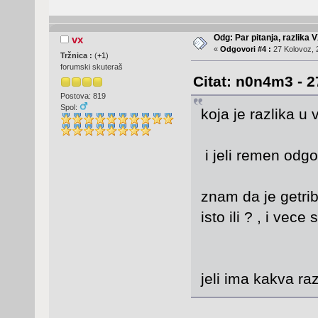
Odg: Par pitanja, razlika V
vx
«
Odgovori #4 :
27 Kolovoz, 
Tržnica :
(
+1
)
forumski skuteraš
Citat: n0n4m3 - 2
Postova: 819
Spol:
koja je razlika u 
i jeli remen odgo
znam da je getriba
isto ili ? , i vece
jeli ima kakva raz