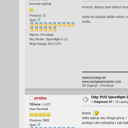
forumski pješak
novost, danas sam skinul onu 
Postova: 21
sutra mi dolaze lakše rolice, 
Spol:
onda...
Mjesto: Oroslavje
Moj Skuter: Speedfight II LC
Moja Kaciga: AGV GP1
www.krtuning.net
www.racingteamsamec.com
AK Zagorje - Oroslavje
Odg: PUG Speedfight 
pralas
«
Odgovori #7 :
15 Lipanj
Tržnica :
(
+17
)
maxi forumaš
bravo
vidis sad je vec druga prica, i
Postova: 5982
probaj s tim rolicama i vidi ka
Spol: