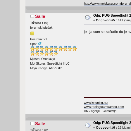
http://www.mojskuter.com/forum/i
Odg: PUG Speedfight 
Salle
«
Odgovori #5 :
14 Lipanj
Tržnica :
(
0
)
forumski pješak
je i ja sam se začudio da je s
Postova: 21
Spol:
Mjesto: Oroslavje
Moj Skuter: Speedfight II LC
Moja Kaciga: AGV GP1
www.krtuning.net
www.racingteamsamec.com
AK Zagorje - Oroslavje
Odg: PUG Speedfight 
Salle
«
Odgovori #6 :
15 Lipanj
Tržnica :
(
0
)