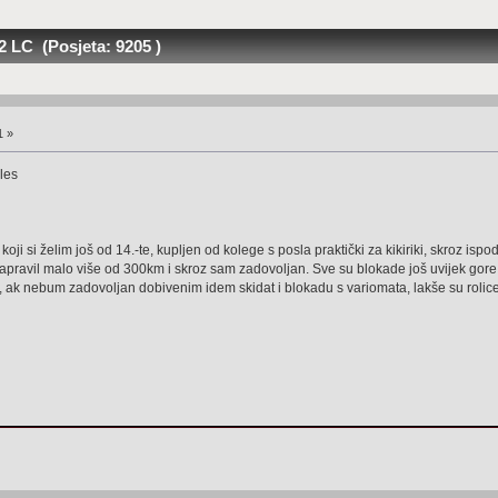
 LC (Posjeta: 9205 )
1 »
les
koji si želim još od 14.-te, kupljen od kolege s posla praktički za kikiriki, skroz ispo
ravil malo više od 300km i skroz sam zadovoljan. Sve su blokade još uvijek gore, ide
ak nebum zadovoljan dobivenim idem skidat i blokadu s variomata, lakše su rolice 