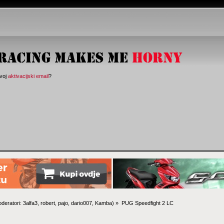
svoj
aktivacijski email
?
deratori:
3alfa3
,
robert
,
pajo
,
dario007
,
Kamba
) »
PUG Speedfight 2 LC