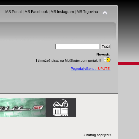
MS Portal
|
MS Facebook
|
MS Instagram
|
MS Trgovina
Novosti:
I ti možeš pisati na MojSkuter.com portalu !!
Pogledaj više tu :
UPUTE
« natrag
naprijed »