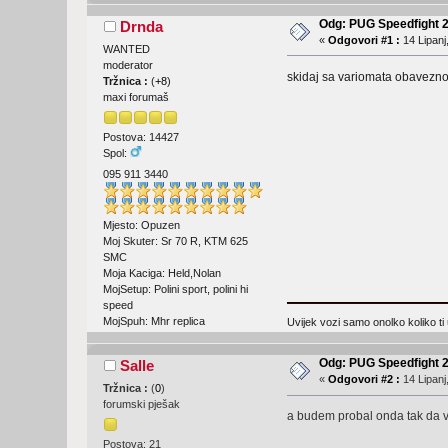
Odg: PUG Speedfight 
Drnda
«
Odgovori #1 :
14 Lipanj
WANTED
moderator
skidaj sa variomata obavezno, 
Tržnica :
(
+8
)
maxi forumaš
Postova: 14427
Spol:
095 911 3440
Mjesto: Opuzen
Moj Skuter: Sr 70 R, KTM 625
SMC
Moja Kaciga: Held,Nolan
MojSetup: Polini sport, polini hi
speed
MojSpuh: Mhr replica
Uvijek vozi samo onolko koliko ti
Odg: PUG Speedfight 
Salle
«
Odgovori #2 :
14 Lipanj
Tržnica :
(
0
)
forumski pješak
a budem probal onda tak da v
Postova: 21