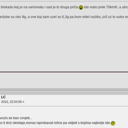
blokadu kaj je na variomatu i sad je to druga priča
ide malo prek 70km/h, a ubr
serijske su oko 9g, a ove kaj sam uzel su 6,3g pa bum videl razliku, još uz to sutra
2 LC
, 2010, 22:53:05 »
 vozis se kao covjek...
ko ti drzi okretaje,moras isprobavat rolice pa vidjeti s kojima najbolje ide