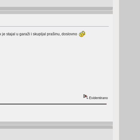
 je stajal u garaži i skupljal prašinu, doslovno
Evidentirano