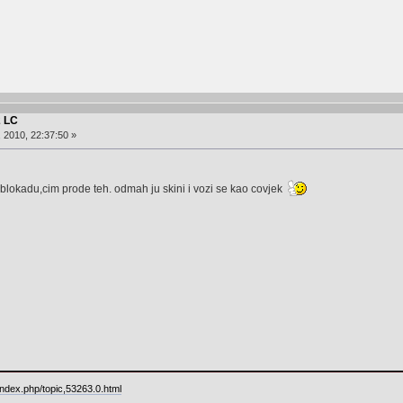
2 LC
, 2010, 22:37:50 »
lokadu,cim prode teh. odmah ju skini i vozi se kao covjek
ndex.php/topic,53263.0.html