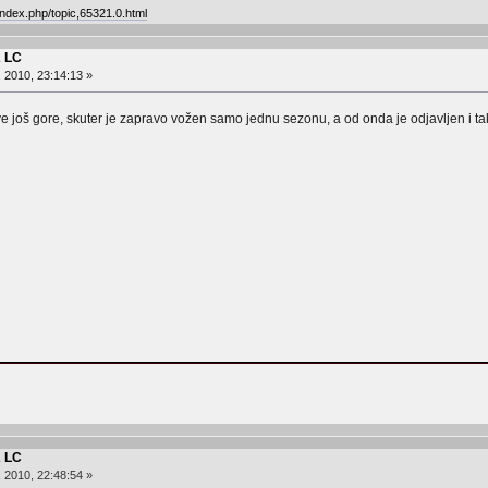
ndex.php/topic,65321.0.html
2 LC
, 2010, 23:14:13 »
ve još gore, skuter je zapravo vožen samo jednu sezonu, a od onda je odjavljen i tak
2 LC
, 2010, 22:48:54 »