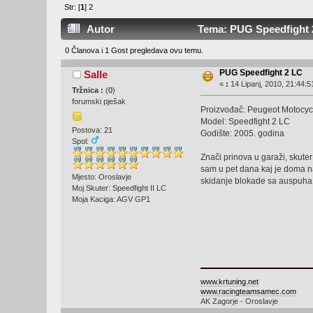
Str: [
1
]
2
Autor
Tema: PUG Speedfight 2
0 Članova i 1 Gost pregledava ovu temu.
PUG Speedfight 2 LC
Salle
«
:
14 Lipanj, 2010, 21:44:5
Tržnica :
(
0
)
forumski pješak
Proizvođač: Peugeot Motocyc
Model: Speedfight 2 LC
Postova: 21
Godište: 2005. godina
Spol:
Znači prinova u garaži, skuter 
sam u pet dana kaj je doma nap
Mjesto: Oroslavje
skidanje blokade sa auspuha, 
Moj Skuter: Speedfight II LC
Moja Kaciga: AGV GP1
www.krtuning.net
www.racingteamsamec.com
AK Zagorje - Oroslavje