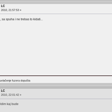
2 LC
, 2010, 21:57:53 »
sa spuha i ne trebas to kidati...
 uvlačenje fuzera dopušta
2 LC
, 2010, 22:01:42 »
idim kaj bude