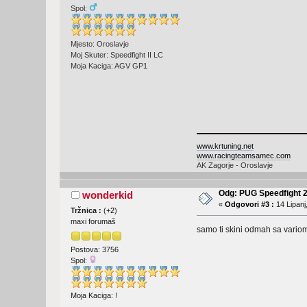
Spol:
Mjesto: Oroslavje
Moj Skuter: Speedfight II LC
Moja Kaciga: AGV GP1
www.krtuning.net
www.racingteamsamec.com
AK Zagorje - Oroslavje
Odg: PUG Speedfight 
wonderkid
«
Odgovori #3 :
14 Lipanj
Tržnica :
(
+2
)
maxi forumaš
samo ti skini odmah sa variom
Postova: 3756
Spol:
Moja Kaciga: !