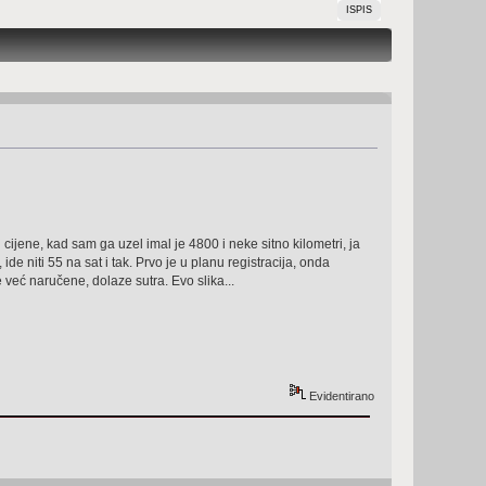
ISPIS
d cijene, kad sam ga uzel imal je 4800 i neke sitno kilometri, ja
 niti 55 na sat i tak. Prvo je u planu registracija, onda
već naručene, dolaze sutra. Evo slika...
Evidentirano