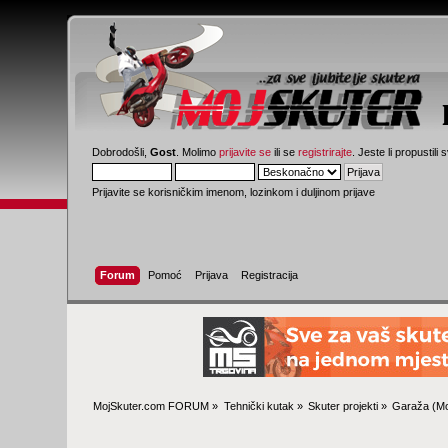
Dobrodošli,
Gost
. Molimo
prijavite se
ili se
registrirajte
. Jeste li propustili 
Prijavite se korisničkim imenom, lozinkom i duljinom prijave
Forum
Pomoć
Prijava
Registracija
MojSkuter.com FORUM
»
Tehnički kutak
»
Skuter projekti
»
Garaža
(Mo