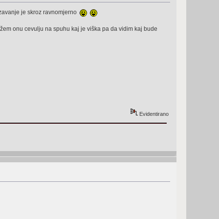
zavanje je skroz ravnomjerno
 režem onu cevulju na spuhu kaj je viška pa da vidim kaj bude
Evidentirano