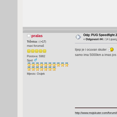
Odg: PUG Speedfight 
pralas
«
Odgovori #4 :
14 Lipanj
Tržnica :
(
+17
)
maxi forumaš
lijep je i ocuvan skuter
samo ima 5000km a imas jos b
Postova: 5982
Spol:
Mjesto: Osijek
http://www.mojskuter.com/forum/i