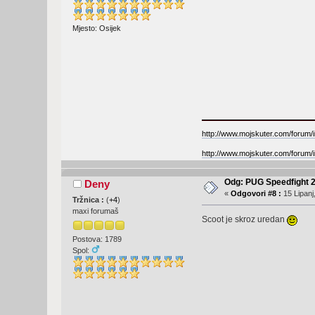
Mjesto: Osijek
http://www.mojskuter.com/forum/i
http://www.mojskuter.com/forum/i
Odg: PUG Speedfight 
Deny
«
Odgovori #8 :
15 Lipanj
Tržnica :
(
+4
)
maxi forumaš
Scoot je skroz uredan
Postova: 1789
Spol: