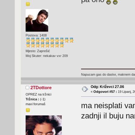
Postova: 1408
Mjesto: Zaprešić
Moj Skuter: nekakav vxr 209
Napucam gas do daske, maknem dasku 
Odg: Križevci 27.06
2TDottore
«
Odgovori #57 :
19 Lipanj, 2
OPREZ na tržnici
Tržnica :
(
-1
)
ma neisplati va
maxi forumaš
zadnji il buju n