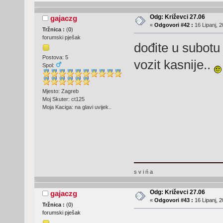
Odg: Križevci 27.06
gajaczg
«
Odgovori #42 :
16 Lipanj, 2
Tržnica :
(
0
)
forumski pješak
dođite u subotu
Postova: 5
vozit kasnije..
Spol:
Mjesto: Zagreb
Moj Skuter: ct125
Moja Kaciga: na glavi uvijek..
s v i ń a
Odg: Križevci 27.06
gajaczg
«
Odgovori #43 :
16 Lipanj, 2
Tržnica :
(
0
)
forumski pješak