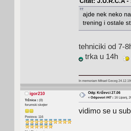
Citat: J.U.R.C.A -
ajde nek neko nap
trening i ostale st
tehniciki od 7-8
trka u 14h
In memoriam Mihael Geceg 24.12.19
Odg: Križevci 27.06
igor210
«
Odgovori #47 :
16 Lipanj, 2
Tržnica :
(
0
)
forumski skejter
vidimo se u subo
Postova: 116