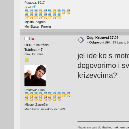
Postova: 5917
Spol:
Mjesto: Zagreb
Moj Skuter: Purejet
Odg: Križevci 27.06
fic
«
Odgovori #54 :
19 Lipanj, 2
OPREZ na tržnici
Tržnica :
(
-2
)
jel ide ko s moto
maxi forumaš
dogovorimo i s
krizevcima?
Postova: 1408
Mjesto: Zaprešić
Moj Skuter: nekakav vxr 209
Napucam gas do daske, maknem dasku 