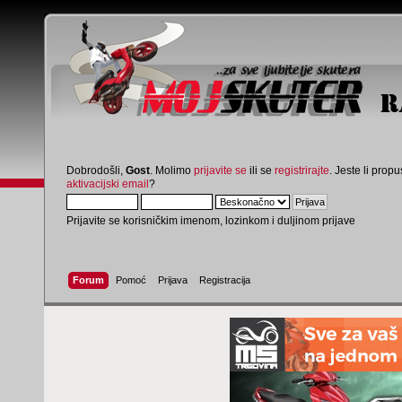
Dobrodošli,
Gost
. Molimo
prijavite se
ili se
registrirajte
. Jeste li propus
aktivacijski email
?
Prijavite se korisničkim imenom, lozinkom i duljinom prijave
Forum
Pomoć
Prijava
Registracija