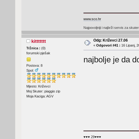
www.sco.hr
Najpovoljniji i najbrži servis za skute
Odg: Križevci 27.06
kittttttt
«
Odgovori #41 :
16 Lipanj, 2
Tržnica :
(
0
)
forumski pješak
najbolje je da 
Postova: 8
Spol:
Mjesto: Križevci
Moj Skuter: piaggio zip
Moja Kaciga: AGV
♥♥♥ 29♥♥♥