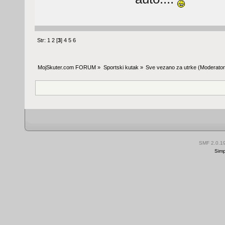
Str:
1
2
[
3
]
4
5
6
MojSkuter.com FORUM
»
Sportski kutak
»
Sve vezano za utrke
(Moderator
SMF 2.0.1
Simp