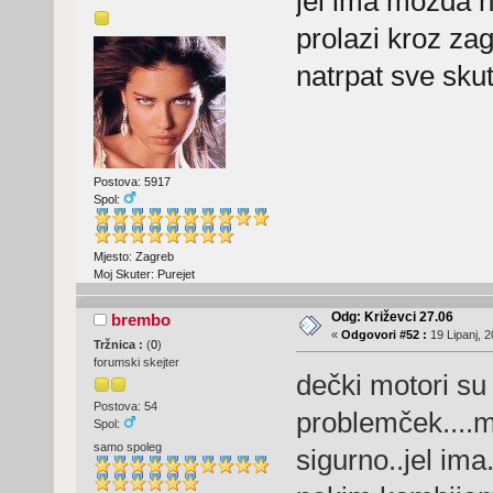
jel ima mozda 
prolazi kroz za
natrpat sve skut
Postova: 5917
Spol:
Mjesto: Zagreb
Moj Skuter: Purejet
Odg: Križevci 27.06
brembo
«
Odgovori #52 :
19 Lipanj, 2
Tržnica :
(
0
)
forumski skejter
dečki motori su s
Postova: 54
problemček....ma
Spol:
samo spoleg
sigurno..jel ima.