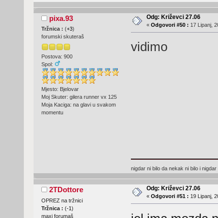
Odg: Križevci 27.06
pixa.93
«
Odgovori #50 :
17 Lipanj, 2
Tržnica :
(
+3
)
forumski skuteraš
vidimo
Postova: 900
Spol:
Mjesto: Bjelovar
Moj Skuter: gilera runner vx 125
Moja Kaciga: na glavi u svakom
momentu
nigdar ni bilo da nekak ni bilo i nigda
Odg: Križevci 27.06
2TDottore
«
Odgovori #51 :
19 Lipanj, 2
OPREZ na tržnici
Tržnica :
(
-1
)
maxi forumaš