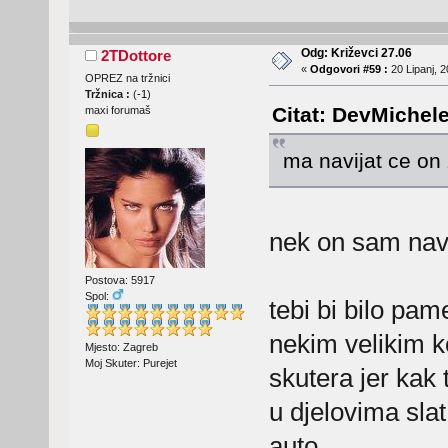
Odg: Križevci 27.06
2TDottore
«
Odgovori #59 :
20 Lipanj, 2
OPREZ na tržnici
Tržnica :
(
-1
)
Citat: DevMichele
maxi forumaš
ma navijat ce o
nek on sam navija
Postova: 5917
Spol:
tebi bi bilo pa
nekim velikim k
Mjesto: Zagreb
Moj Skuter: Purejet
skutera jer kak 
u djelovima slat
auto....