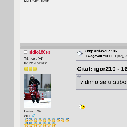
Moj Skuter: zip sp
Odg: Križevci 27.06
nidjo180sp
«
Odgovori #48 :
16 Lipanj, 2
Tržnica :
(
+1
)
forumski biciklist
Citat: igor210 - 1
vidimo se u subot
Postova: 346
Spol: