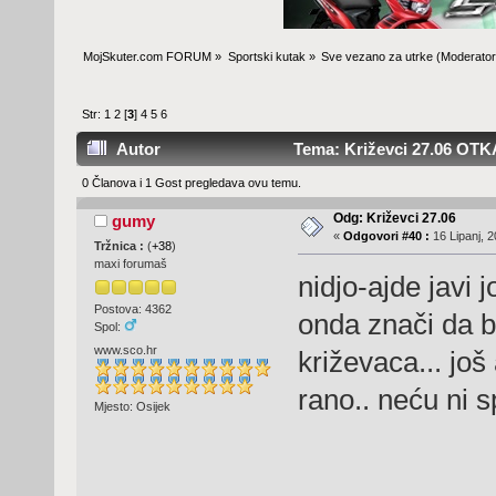
MojSkuter.com FORUM
»
Sportski kutak
»
Sve vezano za utrke
(Moderator
Str:
1
2
[
3
]
4
5
6
Autor
Tema: Križevci 27.06 OTKA
0 Članova i 1 Gost pregledava ovu temu.
Odg: Križevci 27.06
gumy
«
Odgovori #40 :
16 Lipanj, 2
Tržnica :
(
+38
)
maxi forumaš
nidjo-ajde javi 
Postova: 4362
onda znači da bi
Spol:
www.sco.hr
križevaca... jo
rano.. neću ni 
Mjesto: Osijek