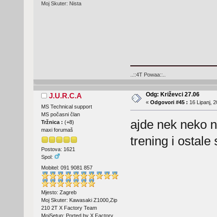
Moj Skuter: Nista
..::4T Powaa::..
Odg: Križevci 27.06
J.U.R.C.A
«
Odgovori #45 :
16 Lipanj, 2
MS Technical support
MS počasni član
ajde nek neko na
Tržnica :
(
+8
)
maxi forumaš
trening i ostale 
Postova: 1621
Spol:
Mobitel: 091 9081 857
Mjesto: Zagreb
Moj Skuter: Kawasaki Z1000,Zip
210 2T X Factory Team
MojSetup: Ported by X Factory