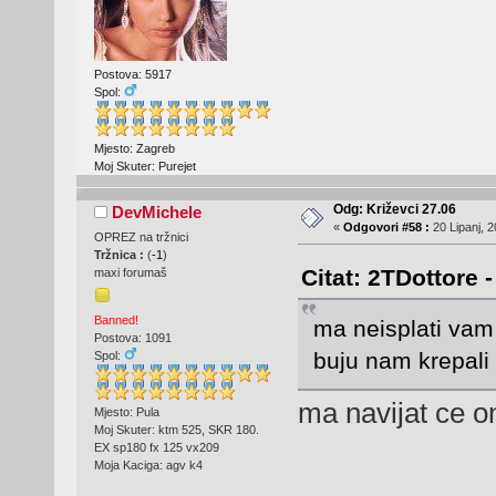
Postova: 5917
Spol:
Mjesto: Zagreb
Moj Skuter: Purejet
Odg: Križevci 27.06
DevMichele
«
Odgovori #58 :
20 Lipanj, 2
OPREZ na tržnici
Tržnica :
(
-1
)
Citat: 2TDottore -
maxi forumaš
Banned!
ma neisplati vam 
Postova: 1091
buju nam krepali 
Spol:
ma navijat ce 
Mjesto: Pula
Moj Skuter: ktm 525, SKR 180.
EX sp180 fx 125 vx209
Moja Kaciga: agv k4