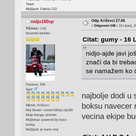
Team
MojSpuh: Fabrizi 210
Odg: Križevci 27.06
nidjo180sp
«
Odgovori #46 :
16 Lipanj, 2
Tržnica :
(
+1
)
forumski biciklist
Citat: gumy - 16 
nidjo-ajde javi j
znači da bi trebao
se namažem ko će
Postova: 346
Spol:
najbolje dodi u
boksu navecer ro
Mjesto: Križevci
Moj Skuter: runner180sp zip180
vecina ekipe b
Moja Kaciga: premier
MojSetup: powered by buco
tuning
MojSpuh: je samo moj