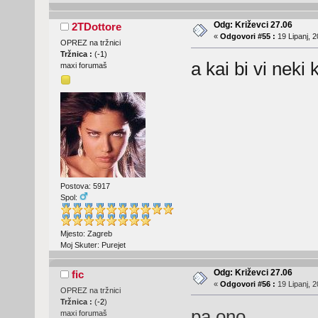
Odg: Križevci 27.06
2TDottore
«
Odgovori #55 :
19 Lipanj, 2
OPREZ na tržnici
Tržnica :
(
-1
)
a kai bi vi neki k
maxi forumaš
Postova: 5917
Spol:
Mjesto: Zagreb
Moj Skuter: Purejet
Odg: Križevci 27.06
fic
«
Odgovori #56 :
19 Lipanj, 2
OPREZ na tržnici
Tržnica :
(
-2
)
pa ono
maxi forumaš