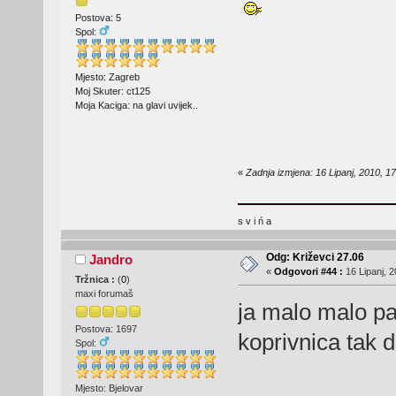
Postova: 5
Spol:
Mjesto: Zagreb
Moj Skuter: ct125
Moja Kaciga: na glavi uvijek..
«
Zadnja izmjena: 16 Lipanj, 2010, 1
s v i ń a
Odg: Križevci 27.06
Jandro
«
Odgovori #44 :
16 Lipanj, 2
Tržnica :
(
0
)
maxi forumaš
ja malo malo pa
Postova: 1697
koprivnica tak 
Spol:
Mjesto: Bjelovar