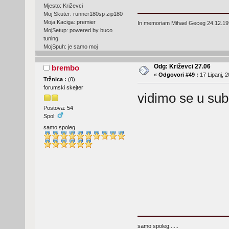
Mjesto: Križevci
Moj Skuter: runner180sp zip180
Moja Kaciga: premier
In memoriam Mihael Geceg 24.12.19
MojSetup: powered by buco
tuning
MojSpuh: je samo moj
Odg: Križevci 27.06
brembo
«
Odgovori #49 :
17 Lipanj, 2
Tržnica :
(
0
)
forumski skejter
vidimo se u subo
Postova: 54
Spol:
samo spoleg
samo spoleg......