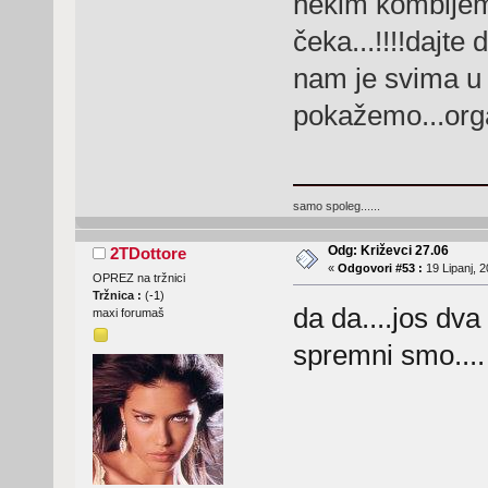
nekim kombijem..
čeka...!!!!dajte
nam je svima u 
pokažemo...orga
samo spoleg......
Odg: Križevci 27.06
2TDottore
«
Odgovori #53 :
19 Lipanj, 2
OPREZ na tržnici
Tržnica :
(
-1
)
da da....jos dva 
maxi forumaš
spremni smo...