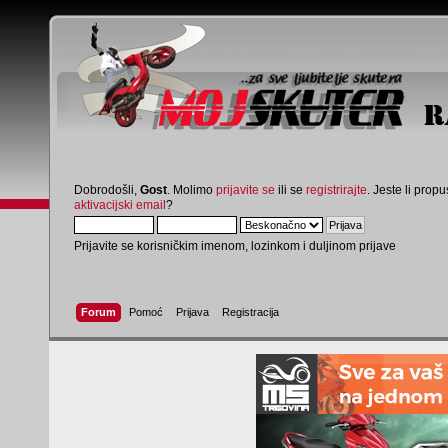
Dobrodošli,
Gost
. Molimo
prijavite se
ili se
registrirajte
. Jeste li propus
aktivacijski email
?
Prijavite se korisničkim imenom, lozinkom i duljinom prijave
Forum
Pomoć
Prijava
Registracija