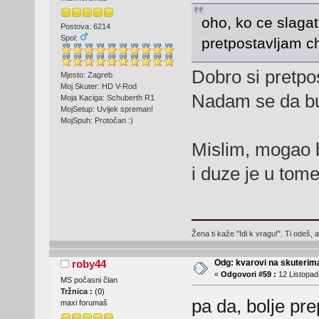
oho, ko ce slag
Postova: 6214
Spol:
pretpostavljam 
Dobro si pretpos
Mjesto: Zagreb
Moj Skuter: HD V-Rod
Nadam se da bu
Moja Kaciga: Schuberth R1
MojSetup: Uvijek spreman!
MojSpuh: Protočan :)
Mislim, mogao b
i duze je u tom
Žena ti kaže "Idi k vragu!". Ti odeš, 
Odg: kvarovi na skuterima
roby44
«
Odgovori #59 :
12 Listopad
MS počasni član
Tržnica :
(
0
)
pa da, bolje pr
maxi forumaš