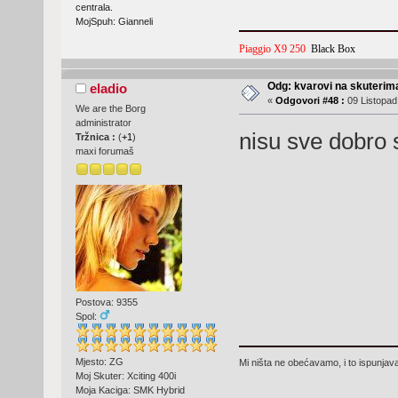
centrala.
MojSpuh: Gianneli
Piaggio X9 250
Black Box
Odg: kvarovi na skuterima
eladio
«
Odgovori #48 :
09 Listopad
We are the Borg
administrator
nisu sve dobro 
Tržnica :
(
+1
)
maxi forumaš
Postova: 9355
Spol:
Mjesto: ZG
Mi ništa ne obećavamo, i to ispunjav
Moj Skuter: Xciting 400i
Moja Kaciga: SMK Hybrid