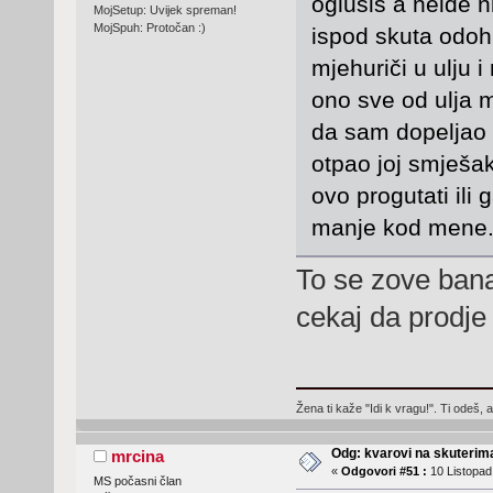
oglušiš a neide n
MojSetup: Uvijek spreman!
MojSpuh: Protočan :)
ispod skuta odoh
mjehuriči u ulju i
ono sve od ulja m
da sam dopeljao n
otpao joj smješak 
ovo progutati ili 
manje kod mene.SRAN
To se zove bana
cekaj da prodje 
Žena ti kaže "Idi k vragu!". Ti odeš, 
Odg: kvarovi na skuterima
mrcina
«
Odgovori #51 :
10 Listopad
MS počasni član