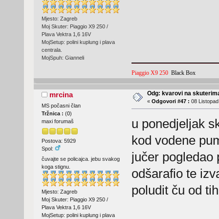
Mjesto: Zagreb
Moj Skuter: Piaggio X9 250 /
Plava Vektra 1,6 16V
MojSetup: polini kuplung i plava
centrala.
MojSpuh: Gianneli
Piaggio X9 250
Black Box
Odg: kvarovi na skuterima
mrcina
«
Odgovori #47 :
08 Listopad
MS počasni član
Tržnica :
(
0
)
u ponedjeljak sk
maxi forumaš
kod vodene pum
Postova: 5929
Spol:
jučer pogledao 
čuvajte se policajca. jebu svakog
koga stignu.
odšarafio te iz
poludit ču od ti
Mjesto: Zagreb
Moj Skuter: Piaggio X9 250 /
Plava Vektra 1,6 16V
MojSetup: polini kuplung i plava