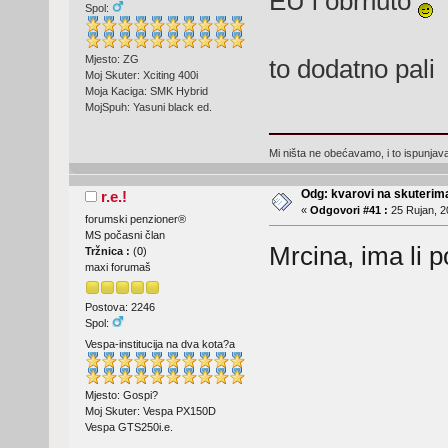
EU i obrnuto
Spol:
Mjesto: ZG
to dodatno pal
Moj Skuter: Xciting 400i
Moja Kaciga: SMK Hybrid
MojSpuh: Yasuni black ed.
Mi ništa ne obećavamo, i to ispunjav
Odg: kvarovi na skuterima
r.e.!
«
Odgovori #41 :
25 Rujan, 2
forumski penzioner®
MS počasni član
Mrcina, ima li
Tržnica :
(
0
)
maxi forumaš
Postova: 2246
Spol:
Vespa-institucija na dva kota?a
Mjesto: Gospi?
Moj Skuter: Vespa PX150D
Vespa GTS250i.e.