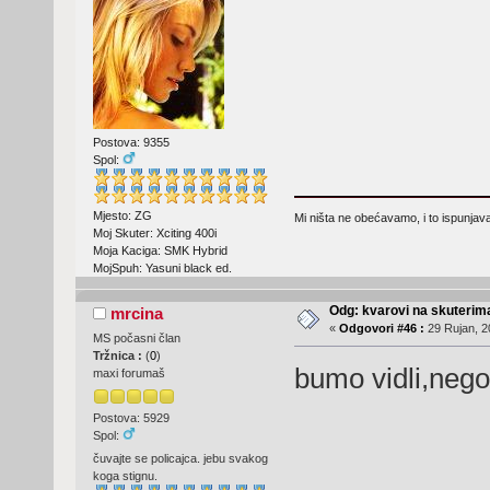
Postova: 9355
Spol:
Mjesto: ZG
Mi ništa ne obećavamo, i to ispunjav
Moj Skuter: Xciting 400i
Moja Kaciga: SMK Hybrid
MojSpuh: Yasuni black ed.
Odg: kvarovi na skuterima
mrcina
«
Odgovori #46 :
29 Rujan, 2
MS počasni član
Tržnica :
(
0
)
bumo vidli,nego
maxi forumaš
Postova: 5929
Spol:
čuvajte se policajca. jebu svakog
koga stignu.