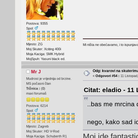
Postova: 9355
Spol:
Mjesto: ZG
Mi ništa ne obećavamo, i to ispunjav
Moj Skuter: Xciting 400i
Moja Kaciga: SMK Hybrid
MojSpuh: Yasuni black ed.
Odg: kvarovi na skuterima
Mr J
«
Odgovori #54 :
11 Listopad,
Mudrost je vrijednija od brzine.
MS počasni član
Citat: eladio - 11
Tržnica :
(
0
)
maxi forumaš
..bas me mrcina 
Postova: 6214
Spol:
nego, kako sad 
Mjesto: Zagreb
Moj Skuter: HD V-Rod
Moj ide fantasti
Moja Kaciga: Schuberth R1