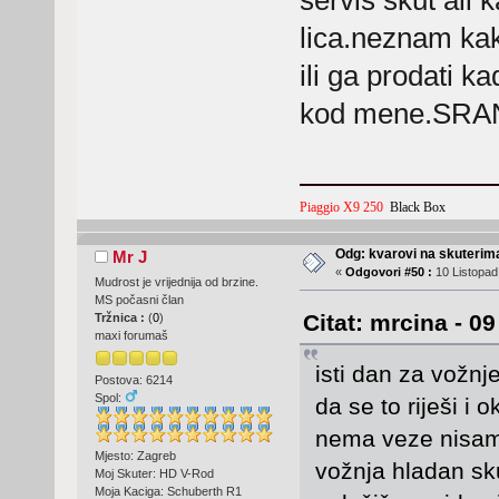
lica.neznam kako
ili ga prodati k
kod mene.SRANJE!!!
Piaggio X9 250
Black Box
Odg: kvarovi na skuterima
Mr J
«
Odgovori #50 :
10 Listopad
Mudrost je vrijednija od brzine.
MS počasni član
Citat: mrcina - 0
Tržnica :
(
0
)
maxi forumaš
isti dan za vožnje
Postova: 6214
Spol:
da se to riješi i 
nema veze nisam
Mjesto: Zagreb
vožnja hladan sku
Moj Skuter: HD V-Rod
Moja Kaciga: Schuberth R1