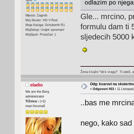
Spol:
odlazim po njega 
Gle... mrcino, 
Mjesto: Zagreb
Moj Skuter: HD V-Rod
formulu dam ti 
Moja Kaciga: Schuberth R1
MojSetup: Uvijek spreman!
sljedecih 5000 
MojSpuh: Protočan :)
Žena ti kaže "Idi k vragu!". Ti odeš, 
Odg: kvarovi na skuterima
eladio
«
Odgovori #53 :
11 Listopad,
We are the Borg
administrator
..bas me mrcina
Tržnica :
(
+1
)
maxi forumaš
nego, kako sad