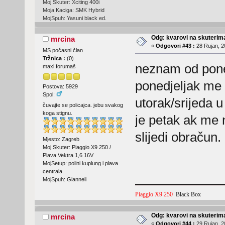
Moj Skuter: Xciting 400i
Moja Kaciga: SMK Hybrid
MojSpuh: Yasuni black ed.
Odg: kvarovi na skuterima
mrcina
«
Odgovori #43 :
28 Rujan, 2
MS počasni član
Tržnica :
(
0
)
neznam od poned
maxi forumaš
ponedjeljak me 
Postova: 5929
Spol:
utorak/srijeda 
čuvajte se policajca. jebu svakog
koga stignu.
je petak ak me 
slijedi obračun.
Mjesto: Zagreb
Moj Skuter: Piaggio X9 250 /
Plava Vektra 1,6 16V
MojSetup: polini kuplung i plava
centrala.
MojSpuh: Gianneli
Piaggio X9 250
Black Box
Odg: kvarovi na skuterima
mrcina
«
Odgovori #44 :
29 Rujan, 2