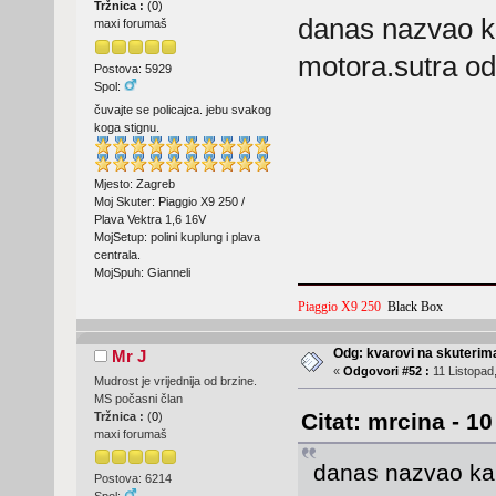
Tržnica :
(
0
)
danas nazvao ka
maxi forumaš
motora.sutra od
Postova: 5929
Spol:
čuvajte se policajca. jebu svakog
koga stignu.
Mjesto: Zagreb
Moj Skuter: Piaggio X9 250 /
Plava Vektra 1,6 16V
MojSetup: polini kuplung i plava
centrala.
MojSpuh: Gianneli
Piaggio X9 250
Black Box
Odg: kvarovi na skuterima
Mr J
«
Odgovori #52 :
11 Listopad,
Mudrost je vrijednija od brzine.
MS počasni član
Citat: mrcina - 1
Tržnica :
(
0
)
maxi forumaš
danas nazvao kar
Postova: 6214