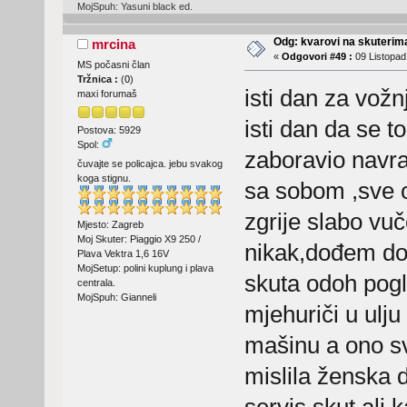
MojSpuh: Yasuni black ed.
Odg: kvarovi na skuterima
mrcina
«
Odgovori #49 :
09 Listopad
MS počasni član
Tržnica :
(
0
)
isti dan za vožn
maxi forumaš
isti dan da se to
Postova: 5929
Spol:
zaboravio navra
čuvajte se policajca. jebu svakog
koga stignu.
sa sobom ,sve o
zgrije slabo vuč
Mjesto: Zagreb
Moj Skuter: Piaggio X9 250 /
nikak,dođem dom
Plava Vektra 1,6 16V
MojSetup: polini kuplung i plava
skuta odoh pogl
centrala.
MojSpuh: Gianneli
mjehuriči u ulju 
mašinu a ono sve
mislila ženska 
servis skut ali 