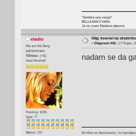
"Sembra una vespa"
BELLA MACCHINA
Ja ne znam Eladiove planove
Odg: kvarovi na skuterima
eladio
«
Odgovori #42 :
27 Rujan, 2
We are the Borg
administrator
nadam se da ga
Tržnica :
(
+1
)
maxi forumaš
Postova: 9355
Spol:
Mjesto: ZG
Mi ništa ne obećavamo, i to ispunjav