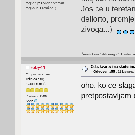
MojSetup: Uvijek spreman!
Jos ce u tereta
MojSpuh: Protočan :)
dellorto, promj
zivoga...)
Žena ti kaže "Idi k vragu!". Ti odeš, 
Odg: kvarovi na skuterima
roby44
«
Odgovori #55 :
11 Listopad,
MS počasni član
Tržnica :
(
0
)
oho, ko ce sla
maxi forumaš
pretpostavljam
Postova: 1500
Spol: