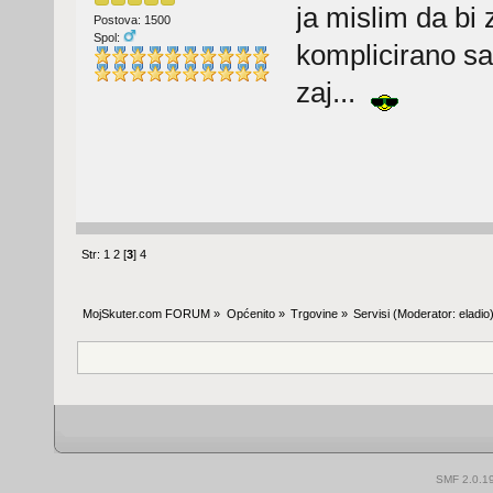
ja mislim da bi 
Postova: 1500
Spol:
komplicirano sa
zaj...
Str:
1
2
[
3
]
4
MojSkuter.com FORUM
»
Općenito
»
Trgovine
»
Servisi
(Moderator:
eladio
SMF 2.0.1