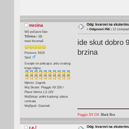
Odg: kvarovi na skuterima
mrcina
«
Odgovori #56 :
12 Listopad
MS počasni član
Tržnica :
(
0
)
ide skut dobro 
maxi forumaš
brzina
Postova: 5929
Spol:
čuvajte se policajca. jebu svakog
koga stignu.
Mjesto: Zagreb
Moj Skuter: Piaggio X9 250 /
Plava Vektra 1,6 16V
MojSetup: polini kuplung i plava
centrala.
MojSpuh: Gianneli
Piaggio X9 250
Black Box
Odg: kvarovi na skuterima
r.e.!