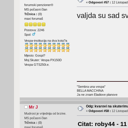
«
Odgovori #57 :
12 Listopad
forumski penzioner®
MS počasni član
valjda su sad sve
Tržnica :
(
0
)
maxi forumaš
Postova: 2246
Spol:
Vespa-institucija na dva kota?a
Mjesto: Gospi?
Moj Skuter: Vespa PX150D
Vespa GTS250i.e.
"Sembra una vespa"
BELLA MACCHINA
Ja ne znam Eladiove planove
Odg: kvarovi na skuterima
Mr J
«
Odgovori #58 :
12 Listopad
Mudrost je vrijednija od brzine.
MS počasni član
Citat: roby44 - 1
Tržnica :
(
0
)
maxi forumaš