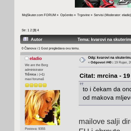
MojSkuter.com FORUM
»
Općenito
»
Trgovine
»
Servisi
(Moderator:
eladio
Str:
1
2
[
3
]
4
Autor
Tema: kvarovi na skuterima
0 Članova i 1 Gost pregledava ovu temu.
Odg: kvarovi na skuterima
eladio
«
Odgovori #40 :
19 Rujan, 2
We are the Borg
administrator
Citat: mrcina - 1
Tržnica :
(
+1
)
maxi forumaš
to i čekam da on
od makova mljev
mailove salji d
Postova: 9355