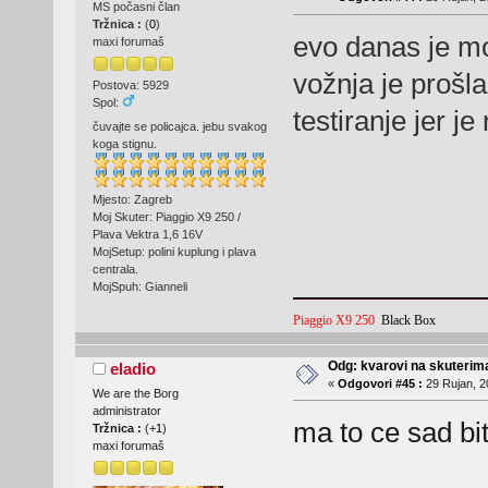
MS počasni član
Tržnica :
(
0
)
evo danas je mo
maxi forumaš
vožnja je prošl
Postova: 5929
Spol:
testiranje jer j
čuvajte se policajca. jebu svakog
koga stignu.
Mjesto: Zagreb
Moj Skuter: Piaggio X9 250 /
Plava Vektra 1,6 16V
MojSetup: polini kuplung i plava
centrala.
MojSpuh: Gianneli
Piaggio X9 250
Black Box
Odg: kvarovi na skuterima
eladio
«
Odgovori #45 :
29 Rujan, 2
We are the Borg
administrator
ma to ce sad bi
Tržnica :
(
+1
)
maxi forumaš