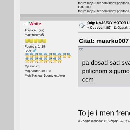
forum.mojskuter.com/index.php/top
FXR 180
forum.mojskuter.com/index.php/top
Odg: NAJSEXY MOTOR U
White
«
Odgovori #87 :
11 Ožujak, 
Tržnica :
(
+7
)
maxi forumaš
Citat: maarko007 
Postova: 1429
Spol:
pa dosad sad sva
Mjesto: Zg
prilicnom sigurn
Moj Skuter: kx 125
Moja Kaciga: Suomy exploler
ccm
To je i men fre
«
Zadnja izmjena: 11 Ožujak, 2010, 