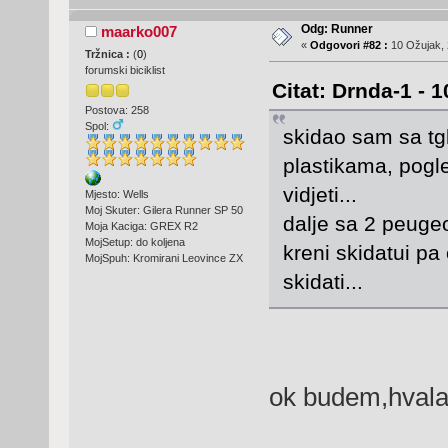
Odg: Runner
maarko007
«
Odgovori #82 :
10 Ožujak, 
Tržnica :
(
0
)
forumski biciklist
Citat: Drnda-1 - 
Postova: 258
Spol:
skidao sam sa tgb
plastikama, pogl
vidjeti...
Mjesto: Wells
Moj Skuter: Gilera Runner SP 50
dalje sa 2 peugeo
Moja Kaciga: GREX R2
MojSetup: do koljena
kreni skidatui pa 
MojSpuh: Kromirani Leovince ZX
skidati...
ok budem,hva