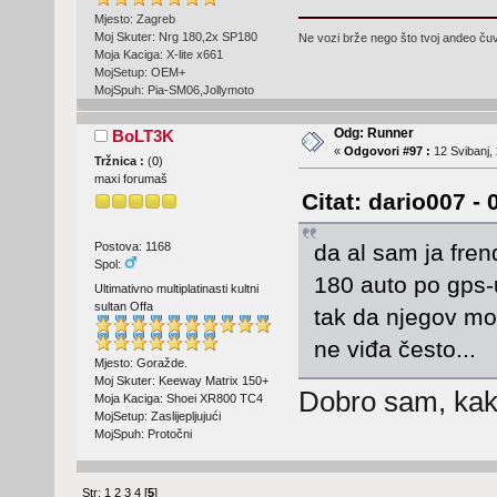
Mjesto: Zagreb
Moj Skuter: Nrg 180,2x SP180
Ne vozi brže nego što tvoj andeo čuva
Moja Kaciga: X-lite x661
MojSetup: OEM+
MojSpuh: Pia-SM06,Jollymoto
Odg: Runner
BoLT3K
«
Odgovori #97 :
12 Svibanj, 
Tržnica :
(
0
)
maxi forumaš
Citat: dario007 - 
da al sam ja fre
Postova: 1168
Spol:
180 auto po gps-
Ultimativno multiplatinasti kultni
sultan Offa
tak da njegov mo
ne viđa često...
Mjesto: Goražde.
Moj Skuter: Keeway Matrix 150+
Dobro sam, kako
Moja Kaciga: Shoei XR800 TC4
MojSetup: Zaslijepljujući
MojSpuh: Protočni
Str:
1
2
3
4
[
5
]