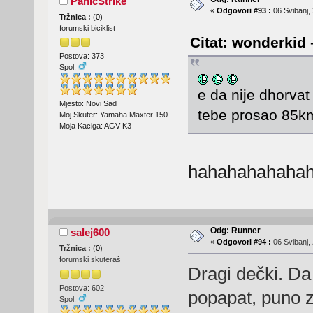
PanicStrike
«
Odgovori #93 :
06 Svibanj, 
Tržnica :
(
0
)
forumski biciklist
Citat: wonderkid 
Postova: 373
Spol:
e da nije dhorvat
Mjesto: Novi Sad
tebe prosao 85k
Moj Skuter: Yamaha Maxter 150
Moja Kaciga: AGV K3
hahahahahahah
Odg: Runner
salej600
«
Odgovori #94 :
06 Svibanj, 
Tržnica :
(
0
)
forumski skuteraš
Dragi dečki. Da 
Postova: 602
popapat, puno z
Spol: