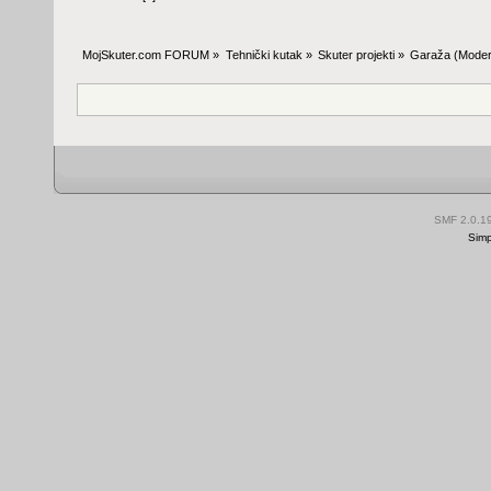
MojSkuter.com FORUM
»
Tehnički kutak
»
Skuter projekti
»
Garaža
(Moder
SMF 2.0.1
Simp