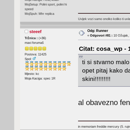
MojSetup: Polini sport, polini hi
speed
MojSpuh: Mhr replica
Uvijek vozi samo onolko koliko ti uv
Odg: Runner
steeef
«
Odgovori #81 :
10 Ožujak, 
Tržnica :
(
+36
)
maxi forumaš
Citat: cosa_wp - 
Postova: 11425
Spol:
ti si stvarno ma
opet pitaj kako d
Mjesto: kc
skini!!!!!!!!!
Moja Kaciga: spec 1R
al obavezno f
in memoriam freddie mercury (5. ruj