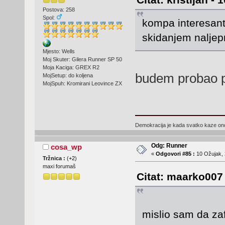
Postova: 258
Spol:
kompa interesan
skidanjem naljep
Mjesto: Wells
Moj Skuter: Gilera Runner SP 50
Moja Kaciga: GREX R2
budem probao p
MojSetup: do koljena
MojSpuh: Kromirani Leovince ZX
Demokracija je kada svatko kaze ono 
Odg: Runner
cosa_wp
«
Odgovori #85 :
10 Ožujak, 
Tržnica :
(
+2
)
maxi forumaš
Citat: maarko007 
mislio sam da z