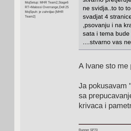
MojSetup: MHR Team2,Stage6
ne svidja..to to t
RT+Malossi Overrange,Dell 25
MojSpuh: je zahrdjao [MHR
svadjat 4 stranic
Team2]
,psovanju i na kr
sata i tema bude
....stvarno vas ne
A Ivane sto me 
Ja pokusavam "s
sa prepucavanje
krivaca i pamet
Runner SP70