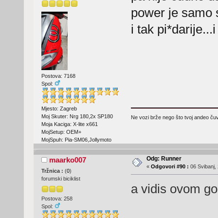
power je samo s
i tak pi*darije...
Postova: 7168
Spol:
Mjesto: Zagreb
Moj Skuter: Nrg 180,2x SP180
Ne vozi brže nego što tvoj andeo čuva
Moja Kaciga: X-lite x661
MojSetup: OEM+
MojSpuh: Pia-SM06,Jollymoto
Odg: Runner
maarko007
«
Odgovori #90 :
06 Svibanj, 
Tržnica :
(
0
)
forumski biciklist
a vidis ovom go
Postova: 258
Spol: