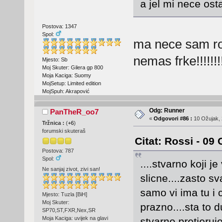
a jel mi nece ost
Postova: 1347
Spol:
ma nece sam rok
nemas frke!!!!!!!!
Mjesto: Sb
Moj Skuter: Gilera gp 800
Moja Kaciga: Suomy
MojSetup: Limited edition
MojSpuh: Akrapović
Odg: Runner
PanTheR_oo7
«
Odgovori #86 :
10 Ožujak, 
Tržnica :
(
+6
)
forumski skuteraš
Citat: Rossi - 09
Postova: 787
Spol:
....stvarno koji j
Ne sanjaj zivot, zivi san!
slicne....zasto s
samo vi ima tu i c
Mjesto: Tuzla [BiH]
Moj Skuter:
prazno....sta to 
SP70,ST,FXR,Nex,SR
Moja Kaciga: uvijek na glavi
stvarno pretjeruje