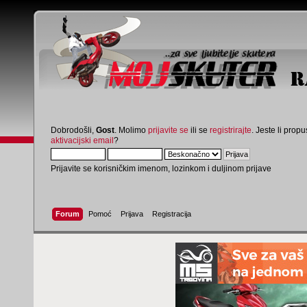
Dobrodošli,
Gost
. Molimo
prijavite se
ili se
registrirajte
. Jeste li propus
aktivacijski email
?
Prijavite se korisničkim imenom, lozinkom i duljinom prijave
Forum
Pomoć
Prijava
Registracija