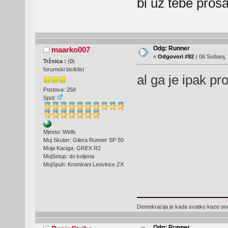
bi uz tebe pro
Odg: Runner
maarko007
«
Odgovori #92 :
06 Svibanj, 
Tržnica :
(
0
)
forumski biciklist
al ga je ipak 
Postova: 258
Spol:
Mjesto: Wells
Moj Skuter: Gilera Runner SP 50
Moja Kaciga: GREX R2
MojSetup: do koljena
MojSpuh: Kromirani Leovince ZX
Demokracija je kada svatko kaze ono 
Odg: Runner