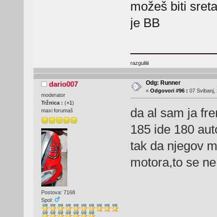
možeš biti sret
je BB
razguliiii
Odg: Runner
dario007
«
Odgovori #96 :
07 Svibanj, 
moderator
Tržnica :
(
+1
)
da al sam ja fr
maxi forumaš
185 ide 180 aut
tak da njegov m
motora,to se ne 
Postova: 7168
Spol: