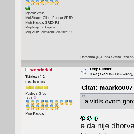
Mjesto: Wells
Moj Skuter: Gilera Runner SP 50
Moja Kaciga: GREX R2
MojSetup: do koljena
MojSpuh: Kromirani Leovince ZX
Demokracija je kada svatko kaze ono 
Odg: Runner
wonderkid
«
Odgovori #91 :
06 Svibanj, 
Tržnica :
(
+2
)
maxi forumaš
Citat: maarko007 
Postova: 3756
Spol:
a vidis ovom gor
Moja Kaciga: !
e da nije dhorva