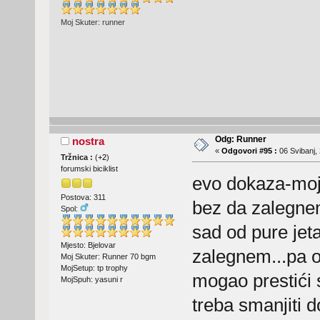
Moj Skuter: runner
Odg: Runner
nostra
«
Odgovori #95 :
06 Svibanj, 
Tržnica :
(
+2
)
forumski biciklist
evo dokaza-moj
Postova: 311
bez da zalegne
Spol:
sad od pure je
Mjesto: Bjelovar
zalegnem...pa on
Moj Skuter: Runner 70 bgm
MojSetup: tp trophy
mogao prestići
MojSpuh: yasuni r
treba smanjiti 