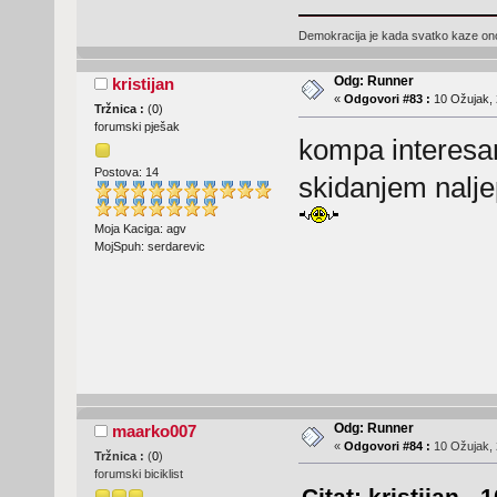
Demokracija je kada svatko kaze ono 
Odg: Runner
kristijan
«
Odgovori #83 :
10 Ožujak, 
Tržnica :
(
0
)
forumski pješak
kompa interesa
Postova: 14
skidanjem nalje
Moja Kaciga: agv
MojSpuh: serdarevic
Odg: Runner
maarko007
«
Odgovori #84 :
10 Ožujak, 
Tržnica :
(
0
)
forumski biciklist
Citat: kristijan -