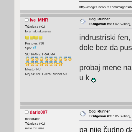
http://images.neobux.com/imagens/b
Odg: Runner
Ive_MHR
«
Odgovori #88 :
02 Svibanj, 
Tržnica :
(
+1
)
forumski skuteraš
indrustriski fen
Postova: 736
dole bez da pu
Spol:
SCHRANZ TRAUMA
probaj mene nap
Mjesto: PU
Moj Skuter: Gilera Runner 50
u k
Odg: Runner
dario007
«
Odgovori #89 :
05 Svibanj, 
moderator
Tržnica :
(
+1
)
pa nije čudno d
maxi forumaš