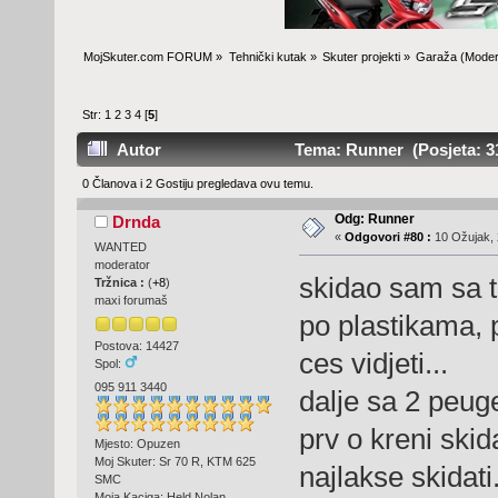
MojSkuter.com FORUM
»
Tehnički kutak
»
Skuter projekti
»
Garaža
(Moder
Str:
1
2
3
4
[
5
]
Autor
Tema: Runner (Posjeta: 3
0 Članova i 2 Gostiju pregledava ovu temu.
Odg: Runner
Drnda
«
Odgovori #80 :
10 Ožujak, 
WANTED
moderator
skidao sam sa t
Tržnica :
(
+8
)
maxi forumaš
po plastikama, 
Postova: 14427
ces vidjeti...
Spol:
095 911 3440
dalje sa 2 peug
prv o kreni skida
Mjesto: Opuzen
Moj Skuter: Sr 70 R, KTM 625
najlakse skidati.
SMC
Moja Kaciga: Held,Nolan