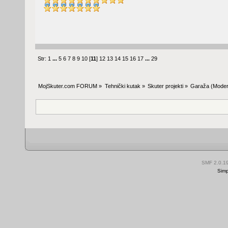
Str:
1
...
5
6
7
8
9
10
[
11
]
12
13
14
15
16
17
...
29
MojSkuter.com FORUM
»
Tehnički kutak
»
Skuter projekti
»
Garaža
(Moder
SMF 2.0.1
Simp