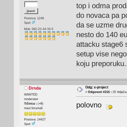
top i odma prod
do novaca pa p
Postova: 1248
da se uzme dru
Spol:
Mob: 092-22-44-33-5
nesto do 140 e
attacku stage6 s
setup vise nego d
koju preporuku..
Odg: x-project
Drnda
«
Odgovori #215 :
25 Veljača
WANTED
moderator
polovno
Tržnica :
(
+8
)
maxi forumaš
Postova: 14427
Spol: