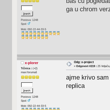
bas cu pogledat 
ga u chrom verzi
Postova: 1248
Spol:
Mob: 092-22-44-33-5
Odg: x-project
x-plorer
«
Odgovori #219 :
25 Veljača
Tržnica :
(
+2
)
maxi forumaš
ajme krivo sam 
replica
Postova: 1248
Spol:
Mob: 092-22-44-33-5