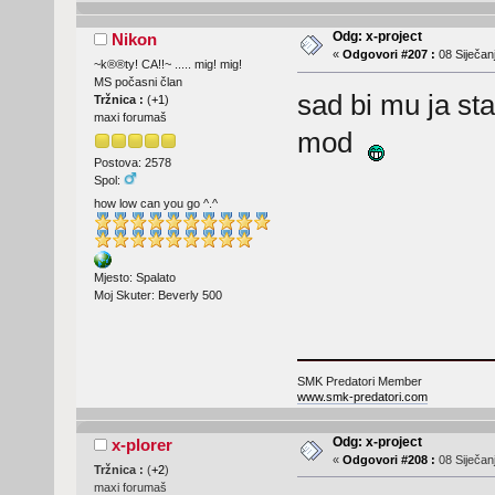
Odg: x-project
Nikon
«
Odgovori #207 :
08 Siječanj
~k®®ty! CA!!~ ..... mig! mig!
MS počasni član
sad bi mu ja st
Tržnica :
(
+1
)
maxi forumaš
mod
Postova: 2578
Spol:
how low can you go ^.^
Mjesto: Spalato
Moj Skuter: Beverly 500
SMK Predatori Member
www.smk-predatori.com
Odg: x-project
x-plorer
«
Odgovori #208 :
08 Siječanj
Tržnica :
(
+2
)
maxi forumaš