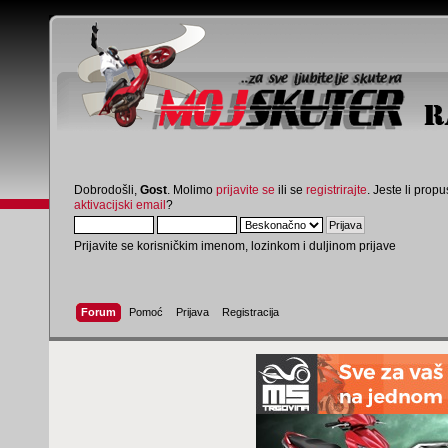
Dobrodošli,
Gost
. Molimo
prijavite se
ili se
registrirajte
. Jeste li propus
aktivacijski email
?
Prijavite se korisničkim imenom, lozinkom i duljinom prijave
Forum
Pomoć
Prijava
Registracija