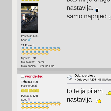
nastavlja.
samo naprijed
Postova: 4286
Spol:
2T Power !
Mjesto: ...sB...
Moj Skuter: ...derbi...
Moja Kaciga: ..uvex ps400s..
Odg: x-project
wonderkid
«
Odgovori #205 :
08 Siječanj
Tržnica :
(
+2
)
maxi forumaš
to te ja pitam
Postova: 3756
nastavlja
Spol: