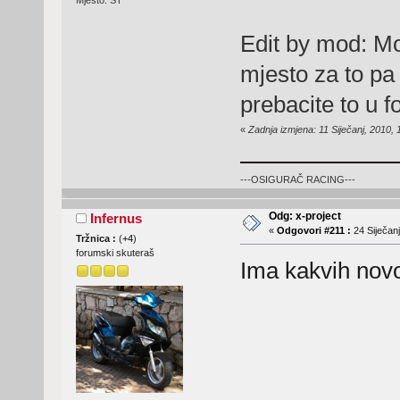
Edit by mod: Mol
mjesto za to pa
prebacite to u 
«
Zadnja izmjena: 11 Siječanj, 2010, 
---OSIGURAČ RACING---
Odg: x-project
Infernus
«
Odgovori #211 :
24 Siječanj
Tržnica :
(
+4
)
forumski skuteraš
Ima kakvih novo