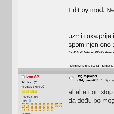
Edit by mod: N
uzmi roxa,prije 
spominjen ono ot
«
Zadnja izmjena: 11 Siječanj, 2010, 
Tjesim svinje prije klanja! Informacij
Odg: x-project
Ivan SP
«
Odgovori #210 :
10 Siječanj
Tržnica :
(
0
)
forumski skuteraš
ahaha non stop 
Postova: 830
da dođu po mog
Spol:
Mjesto: ST