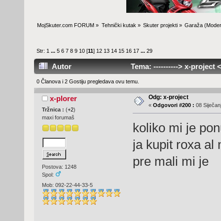
MojSkuter.com FORUM
»
Tehnički kutak
»
Skuter projekti
»
Garaža
(Moder
Str:
1
...
5
6
7
8
9
10
[
11
]
12
13
14
15
16
17
...
29
Autor
Tema: ----------> x-project <
0 Članova i 2 Gostiju pregledava ovu temu.
Odg: x-project
x-plorer
«
Odgovori #200 :
08 Siječanj
Tržnica :
(
+2
)
maxi forumaš
koliko mi je po
ja kupit roxa al
pre mali mi je
Postova: 1248
Spol:
Mob: 092-22-44-33-5