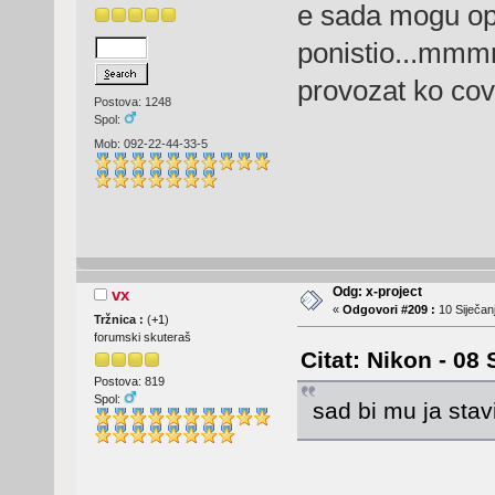
e sada mogu ope
ponistio...mmm
provozat ko cov
Postova: 1248
Spol:
Mob: 092-22-44-33-5
Odg: x-project
vx
«
Odgovori #209 :
10 Siječanj
Tržnica :
(
+1
)
forumski skuteraš
Citat: Nikon - 08 
Postova: 819
Spol:
sad bi mu ja sta