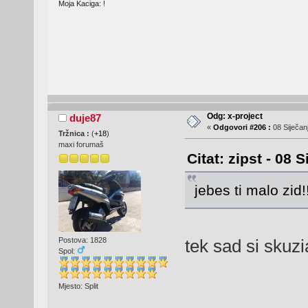
Moja Kaciga: !
Odg: x-project
duje87
«
Odgovori #206 :
08 Siječanj
Tržnica :
(
+18
)
maxi forumaš
Citat: zipst - 08 
jebes ti malo zid!
Postova: 1828
tek sad si skuz
Spol:
Mjesto: Split