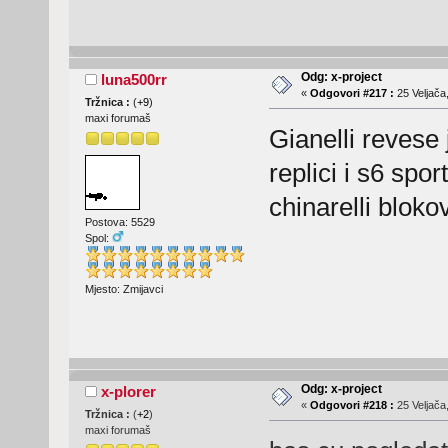
Odg: x-project
luna500rr
«
Odgovori #217 :
25 Veljača
Tržnica :
(
+9
)
maxi forumaš
Gianelli revese 
replici i s6 spor
chinarelli blok
Postova: 5529
Spol:
Mjesto: Zmijavci
Odg: x-project
x-plorer
«
Odgovori #218 :
25 Veljača
Tržnica :
(
+2
)
maxi forumaš