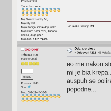
Postova: 950
Tjuner bez kune
Moj Skuter: Rocky 50,
Majesty180
Forumska Sirotinja R/T
Moja Kaciga: imam dopunsko
MojSetup: Kofer, vizir, Tucano
dekica, duge gaće
MojSpuh: tutuz replica
Odg: x-project
x-plorer
«
Odgovori #212 :
05 Veljača
Tržnica :
(
+2
)
maxi forumaš
eo me nakon st
mi je bia krepa.
auspuh se polira
Postova: 1248
popodne...
Spol:
Mob: 092-22-44-33-5