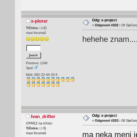
Odg: x-project
x-plorer
«
Odgovori #202 :
08 Siječanj
Tržnica :
(
+2
)
maxi forumaš
hehehe znam...
Postova: 1248
Spol:
Mob: 092-22-44-33-5
Odg: x-project
Ivan_drifter
«
Odgovori #203 :
08 Siječanj
OPREZ na tržnici
Tržnica :
(
-3
)
ma neka meni je
maxi forumaš