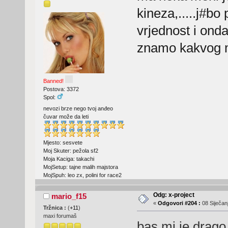
kineza,.....j#b
vrjednost i onda
znamo kakvog mo
Banned!
Postova: 3372
Spol:
nevozi brze nego tvoj anđeo
čuvar može da leti
Mjesto: sesvete
Moj Skuter: pežola sf2
Moja Kaciga: takachi
MojSetup: tajne malih majstora
MojSpuh: leo zx, polini for race2
Odg: x-project
mario_f15
«
Odgovori #204 :
08 Siječanj
Tržnica :
(
+11
)
maxi forumaš
bas mi je drago d