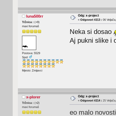
Odg: x-project
luna500rr
«
Odgovori #213 :
06 Veljača
Tržnica :
(
+9
)
maxi forumaš
Neka si dosao
Aj pukni slike 
Postova: 5529
Spol:
Mjesto: Zmijavci
Odg: x-project
x-plorer
«
Odgovori #214 :
25 Veljača
Tržnica :
(
+2
)
maxi forumaš
eo malo novosti.