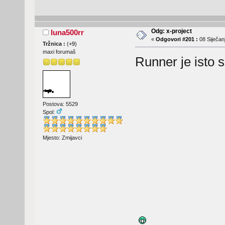
Odg: x-project
luna500rr
«
Odgovori #201 :
08 Siječanj
Tržnica :
(
+9
)
maxi forumaš
Runner je isto 
Postova: 5529
Spol:
Mjesto: Zmijavci