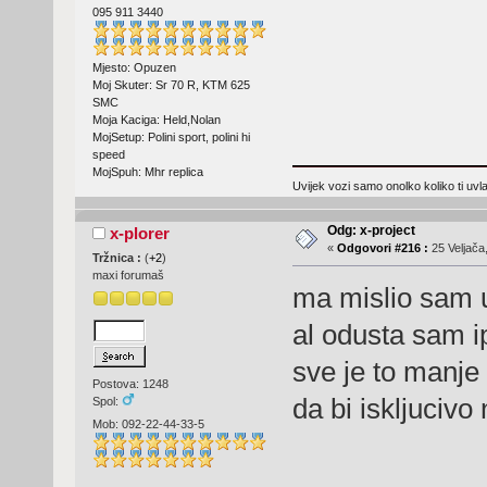
095 911 3440
Mjesto: Opuzen
Moj Skuter: Sr 70 R, KTM 625
SMC
Moja Kaciga: Held,Nolan
MojSetup: Polini sport, polini hi
speed
MojSpuh: Mhr replica
Uvijek vozi samo onolko koliko ti uv
Odg: x-project
x-plorer
«
Odgovori #216 :
25 Veljača
Tržnica :
(
+2
)
maxi forumaš
ma mislio sam u
al odusta sam i
sve je to manje 
Postova: 1248
da bi iskljucivo 
Spol:
Mob: 092-22-44-33-5