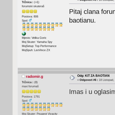
Tržnica :
(
+1
)
forumski skuteraš
Pitaj clana for
Postova: 806
baotianu.
Spol:
Mjesto: Velika Goric
Moj Skuter: Yamaha Spy
MojSetup: Top Performance
MojSpuh: LeoVince ZX
Odg: KIT ZA BAOTIAN
radomir.g
«
Odgovori #6 :
18 Listopad, 
Tržnica :
(
0
)
maxi forumaš
Imas i u oglasi
Postova: 1791
Spol:
Moj Skuter: Peugeot Vivacity