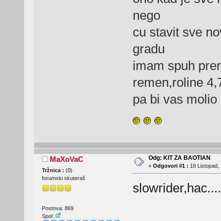
nego
cu stavit sve n
gradu
imam spuh prera
remen,roline 4
pa bi vas molio 
Odg: KIT ZA BAOTIAN
MaXoVaC
«
Odgovori #1 :
18 Listopad, 
Tržnica :
(
0
)
forumski skuteraš
slowrider,hac....
Postova: 869
Spol: