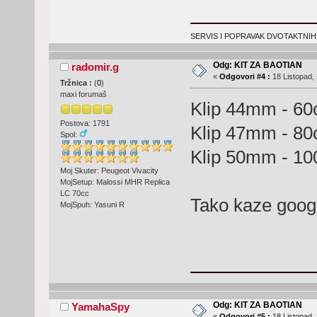
SERVIS I POPRAVAK DVOTAKTNIH
Odg: KIT ZA BAOTIAN
radomir.g
«
Odgovori #4 :
18 Listopad, 
Tržnica :
(
0
)
maxi forumaš
Klip 44mm - 60
Postova: 1791
Klip 47mm - 80
Spol:
Klip 50mm - 10
Moj Skuter: Peugeot Vivacity
MojSetup: Malossi MHR Replica
LC 70cc
Tako kaze goo
MojSpuh: Yasuni R
Odg: KIT ZA BAOTIAN
YamahaSpy
«
Odgovori #5 :
18 Listopad, 