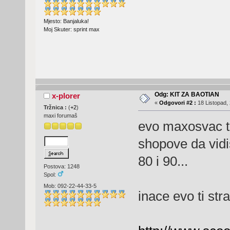
Mjesto: Banjaluka!
Moj Skuter: sprint max
Odg: KIT ZA BAOTIAN
x-plorer
«
Odgovori #2 :
18 Listopad, 
Tržnica :
(
+2
)
maxi forumaš
evo maxosvac ti 
shopove da vidi
80 i 90...
Postova: 1248
Spol:
Mob: 092-22-44-33-5
inace evo ti str