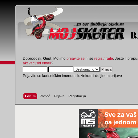
Dobrodošli,
Gost
. Molimo
prijavite se
ili se
registrirajte
. Jeste li propus
aktivacijski email
?
Prijavite se korisničkim imenom, lozinkom i duljinom prijave
Forum
Pomoć
Prijava
Registracija