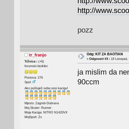
http://www.scoo
http://www.scoo
pozz
Odg: KIT ZA BAOTIAN
tr_franjo
«
Odgovori #3 :
18 Listopad, 
Tržnica :
(
+5
)
forumski biciklist
ja mislim da ne
Postova: 276
90ccm
Spol:
Ako poštuješ sebe,nosi kacigu!
Mjesto: Zagreb-Dubrava
Moj Skuter: Runner
Moja Kaciga: NITRO N1420VX
MojSpuh: Zx