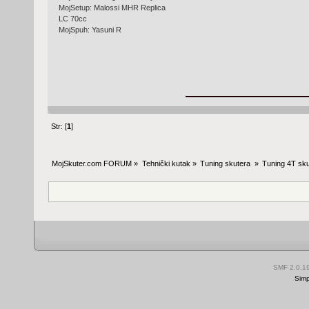
MojSetup: Malossi MHR Replica
LC 70cc
MojSpuh: Yasuni R
Str: [
1
]
MojSkuter.com FORUM
»
Tehnički kutak
»
Tuning skutera 
»
Tuning 4T sku
SMF 2.0.1
Simp