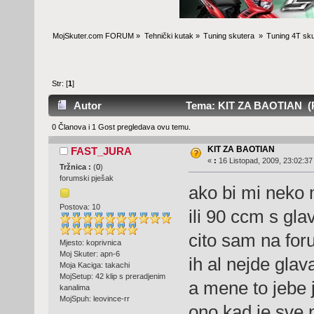
MojSkuter.com FORUM
»
Tehnički kutak
»
Tuning skutera 
»
Tuning 4T sku
Str: [
1
]
Autor
Tema: KIT ZA BAOTIAN (Po
0 Članova i 1 Gost pregledava ovu temu.
KIT ZA BAOTIAN
FAST_JURA
«
:
16 Listopad, 2009, 23:02:37
Tržnica :
(
0
)
forumski pješak
ako bi mi neko 
Postova: 10
ili 90 ccm s gla
cito sam na for
Mjesto: koprivnica
Moj Skuter: apn-6
ih al nejde glav
Moja Kaciga: takachi
MojSetup: 42 klip s preradjenim
a mene to jebe j
kanalima
MojSpuh: leovince-rr
ono kad je sve 