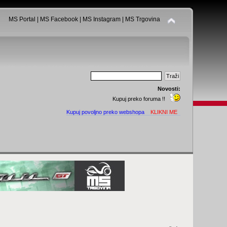
MS Portal
|
MS Facebook
|
MS Instagram
|
MS Trgovina
Novosti:
Kupuj preko foruma !!
Kupuj povoljno preko webshopa
KLIKNI ME