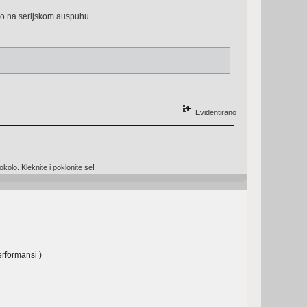
go na serijskom auspuhu.
Evidentirano
olo. Kleknite i poklonite se!
performansi )