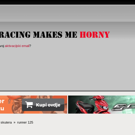
svoj
aktivacijski email
?
 skutera 
»
runner 125