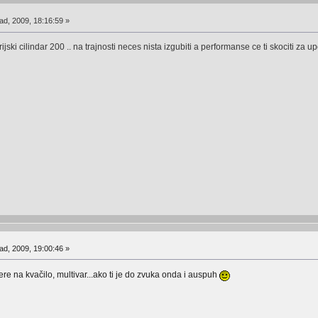
ad, 2009, 18:16:59 »
jski cilindar 200 .. na trajnosti neces nista izgubiti a performanse ce ti skociti za up
ad, 2009, 19:00:46 »
re na kvačilo, multivar...ako ti je do zvuka onda i auspuh