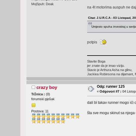
MojSpuh: Deak
na 4t motorima auspuh ne daj
Citat: J.U.R.C.A - 03 Listopad, 2
Umjesto spuha investiraj u serijs
potpis
Slavite Boga
jer znate da je imao viziju.
Stavio je Arthura Asha na glinu,
Jackiea Robinsona na dijamant, Mu
Odg: runner 125
crazy boy
«
Odgovori #7 :
04 Listop
Tržnica :
(
0
)
forumski pješak
dali bi takav runner mogo ići
Postova: 11
šta sve mogu skinut sa njega da 