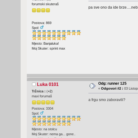
forumski skuteraš
pa sve ono da ide brze.....nebi r
Postova: 869
Spol:
Mjesto: Banjaluka!
Moj Skuter: sprint max
Odg: runner 125
Luka 0101
«
Odgovori #2 :
03 Listop
Tržnica :
(
+2
)
maxi forumaš
a frgu smo zaboravili?
Postova: 3304
Spol:
Mjesto: na stolcu
Moj Skuter: nema ga... gone..