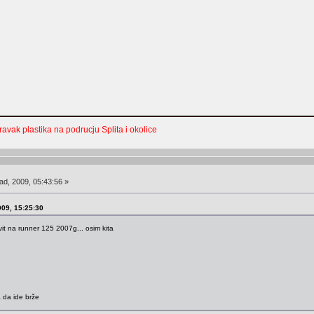
pravak plastika na podrucju Splita i okolice
ad, 2009, 05:43:56 »
009, 15:25:30
avit na runner 125 2007g... osim kita
 da ide brže