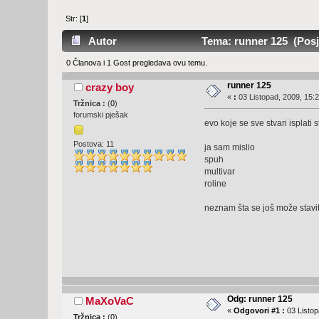
Str: [
1
]
Autor
Tema: runner 125 (Posje
0 Članova i 1 Gost pregledava ovu temu.
runner 125
crazy boy
«
:
03 Listopad, 2009, 15:2
Tržnica :
(
0
)
forumski pješak
evo koje se sve stvari isplati 
Postova: 11
ja sam mislio
spuh
multivar
roline
neznam šta se još može stavit
Odg: runner 125
MaXoVaC
«
Odgovori #1 :
03 Listop
Tržnica :
(
0
)