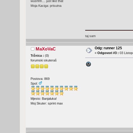
wushhh.... just like that
Moja Kaciga: prisutna
taj sam
Odg: runner 125
MaXoVaC
«
Odgovori #3 :
03 Listop
Tržnica :
(
0
)
forumski skuteraš
Postova: 869
Spol:
Mjesto: Banjaluka!
Moj Skuter: sprint max