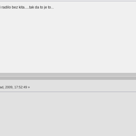
adilo bez kita.....tak da to je to...
ad, 2009, 17:52:49 »