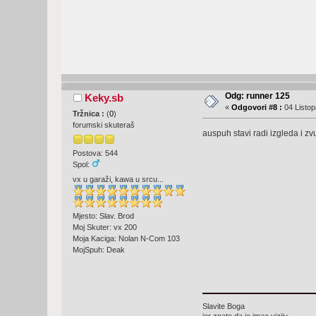
Odg: runner 125
Keky.sb
«
Odgovori #8 :
04 Listop
Tržnica :
(
0
)
forumski skuteraš
auspuh stavi radi izgleda i zvuk
Postova: 544
Spol:
vx u garaži, kawa u srcu...
Mjesto: Slav. Brod
Moj Skuter: vx 200
Moja Kaciga: Nolan N-Com 103
MojSpuh: Deak
Slavite Boga