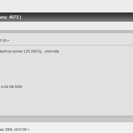
ta: 4073 )
5:30 »
stavit na runner 125 2007g... osim kita
 a da ide brže
ad, 2009, 16:57:09 »