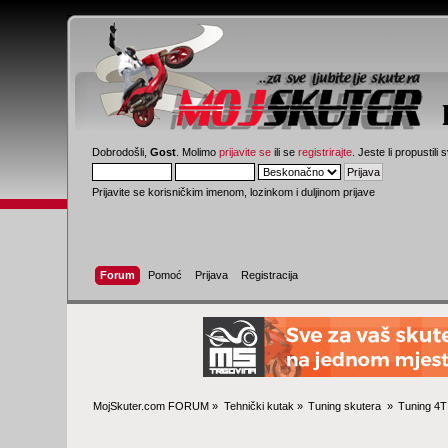
Dobrodošli,
Gost
. Molimo
prijavite se
ili se
registrirajte
. Jeste li propustili 
Prijavite se korisničkim imenom, lozinkom i duljinom prijave
Forum
Pomoć
Prijava
Registracija
MojSkuter.com FORUM
»
Tehnički kutak
»
Tuning skutera 
»
Tuning 4T