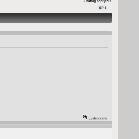
« natrag
naprijed »
ISPIS
Evidentirano