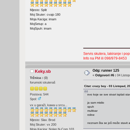
Mjesto: Split
Moj Skuter: cvajo 180
Moja Kaciga: imam
MojSetup: a
MojSpuh: imam
Servis skutera, lakiranje i po
Info na PM ili 098/979-8453
Odg: runner 125
Keky.sb
«
Odgovori #6 :
04 Listop
Tržnica :
(
0
)
forumski skuteraš
Citat: crazy boy - 03 Listopad, 2
Postova: 544
evo koje se sve stvari isplati st
Spol:
ja sam mislio
vx u garaži, kawa u srcu...
spuh
multivar
roline
Mjesto: Slav. Brod
neznam šta se još može stavit a
Moj Skuter: vx 200
Moja Kaciga: Nolan N-Com 103