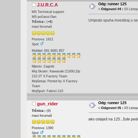
Odg: runner 125
J.U.R.C.A
«
Odgovori #4 :
03 Listop
MS Technical support
MS počasni član
Umjesto spuha investiraj u seri
Tržnica :
(
+8
)
maxi forumaš
Postova: 1621
Spol:
Mobitel: 091 9081 857
Mjesto: Zagreb
Moj Skuter: Kawasaki Z1000,Zip
210 2T X Factory Team
MojSetup: Ported by X Factory
Team
MojSpuh: Fabrizi 210
Odg: runner 125
gun_rider
«
Odgovori #5 :
03 Listop
Tržnica :
(
0
)
maxi forumaš
ako ostaješ na 125...žute pede
Postova: 1390
Spol: