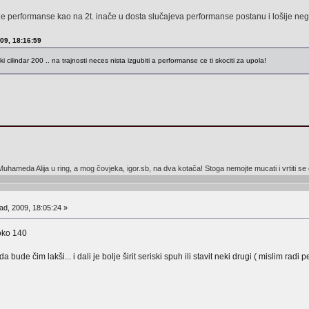
e performanse kao na 2t. inače u dosta slučajeva performanse postanu i lošije ne
009, 18:16:59
ki cilindar 200 .. na trajnosti neces nista izgubiti a performanse ce ti skociti za upola!
hameda Alija u ring, a mog čovjeka, igor.sb, na dva kotača! Stoga nemojte mucati i vrtiti se ok
ad, 2009, 18:05:24 »
 oko 140
bude čim lakši... i dali je bolje širit seriski spuh ili stavit neki drugi ( mislim radi 