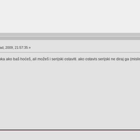
ad, 2009, 21:57:35 »
a ako baš hoćeš, ali možeš i serijski ostaviti. ako ostavis serijski ne diraj ga (mislim 