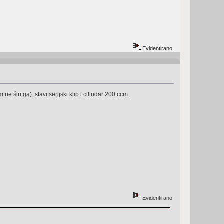
Evidentirano
ne širi ga). stavi serijski klip i cilindar 200 ccm.
Evidentirano