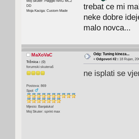
Moj Skuter: Piaggio NRG MC2
trebat ce mi ma
DD
Moja Kaciga: Custom Made
neke dobre idej
malo novca...
Odg: Tuning kineza...
MaXoVaC
«
Odgovori #2 :
18 Rujan, 20
Tržnica :
(
0
)
forumski skuteraš
ne isplati se vj
Postova: 869
Spol:
Mjesto: Banjaluka!
Moj Skuter: sprint max