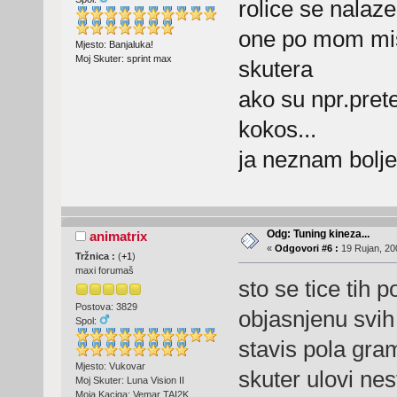
rolice se nalaz
one po mom mislj
Mjesto: Banjaluka!
Moj Skuter: sprint max
skutera
ako su npr.pret
kokos...
ja neznam bolje
Odg: Tuning kineza...
animatrix
«
Odgovori #6 :
19 Rujan, 20
Tržnica :
(
+1
)
maxi forumaš
sto se tice tih
Postova: 3829
objasnjenu svih t
Spol:
stavis pola gram
Mjesto: Vukovar
skuter ulovi nes
Moj Skuter: Luna Vision II
Moja Kaciga: Vemar TAI2K