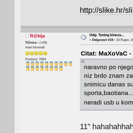
http://slike.hr/
Odg: Tuning kineza...
R@kija
«
Odgovori #19 :
19 Rujan, 2
Tržnica :
(
+23
)
maxi forumaš
Citat: MaXoVaC - 
Postova: 7964
naravno po njego
niz brdo znam zat
snimicu danas su
sporta,baotiana...
neradi usb u kom
11" hahahahha