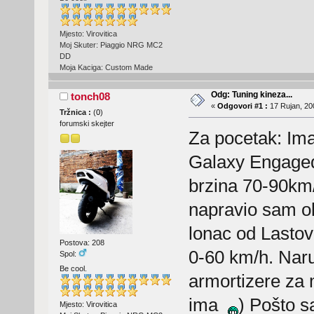
Mjesto: Virovitica
Moj Skuter: Piaggio NRG MC2
DD
Moja Kaciga: Custom Made
Odg: Tuning kineza...
tonch08
«
Odgovori #1 :
17 Rujan, 20
Tržnica :
(
0
)
forumski skejter
Za pocetak: Ima
Galaxy Engaged
brzina 70-90km/
napravio sam o
lonac od Lastov
Postova: 208
0-60 km/h. Nar
Spol:
Be cool.
armortizere za 
ima
) Pošto s
Mjesto: Virovitica