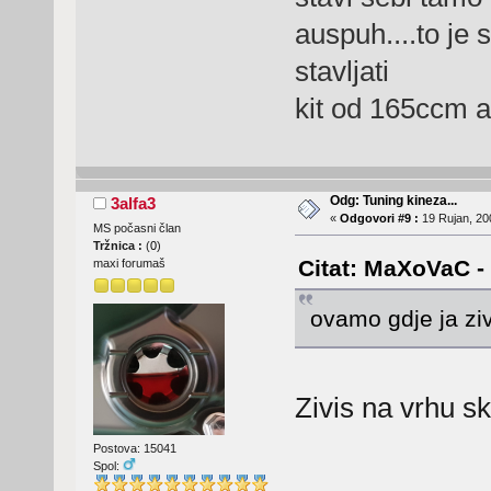
auspuh....to je 
stavljati
kit od 165ccm a
Odg: Tuning kineza...
3alfa3
«
Odgovori #9 :
19 Rujan, 20
MS počasni član
Tržnica :
(
0
)
Citat: MaXoVaC - 
maxi forumaš
ovamo gdje ja ziv
Zivis na vrhu sk
Postova: 15041
Spol: