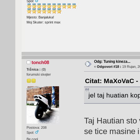
Spol:
Mjesto: Banjaluka!
Moj Skuter: sprint max
Odg: Tuning kineza...
tonch08
«
Odgovori #18 :
19 Rujan, 2
Tržnica :
(
0
)
forumski skejter
Citat: MaXoVaC - 
jel taj huatian ko
Taj Hautian sto
Postova: 208
se tice masine i
Spol:
Be cool.