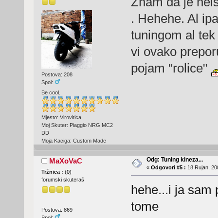
Znam da je neisp
. Hehehe. Al ip
tuningom al tek 
vi ovako prepor
pojam "rolice"
Postova: 208
Spol:
Be cool.
Mjesto: Virovitica
Moj Skuter: Piaggio NRG MC2
DD
Moja Kaciga: Custom Made
Odg: Tuning kineza...
MaXoVaC
«
Odgovori #5 :
18 Rujan, 20
Tržnica :
(
0
)
forumski skuteraš
hehe...i ja sam 
tome
Postova: 869
Spol: