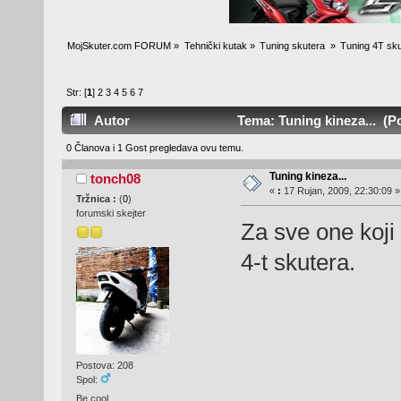
MojSkuter.com FORUM
»
Tehnički kutak
»
Tuning skutera 
»
Tuning 4T sku
Str: [
1
]
2
3
4
5
6
7
Autor
Tema: Tuning kineza... (Po
0 Članova i 1 Gost pregledava ovu temu.
Tuning kineza...
tonch08
«
:
17 Rujan, 2009, 22:30:09 »
Tržnica :
(
0
)
forumski skejter
Za sve one koji
4-t skutera.
Postova: 208
Spol:
Be cool.