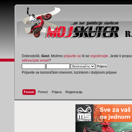
Dobrodošli,
Gost
. Molimo
prijavite se
ili se
registrirajte
. Jeste li propus
aktivacijski email
?
Prijavite se korisničkim imenom, lozinkom i duljinom prijave
Forum
Pomoć
Prijava
Registracija