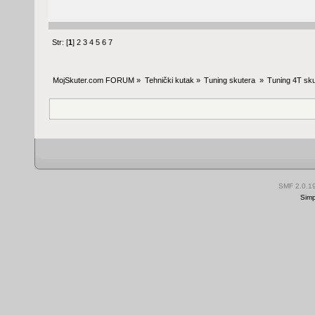
Str: [
1
]
2
3
4
5
6
7
MojSkuter.com FORUM
»
Tehnički kutak
»
Tuning skutera 
»
Tuning 4T sku
SMF 2.0.1
Simp