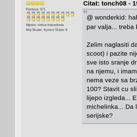
Citat: tonch08 - 
Postova: 671
@ wonderkid: ha
Mjesto: vinica-macedonia
par valja... treb
Moj Skuter: Kymco SUper 9
Zelim naglasiti d
scoot) i pazite n
sve isto sranje d
na njemu, i imam
nema veze sa brz
100? Stavit cu s
lijepo izgleda... 
michelinka... Da 
serijske?