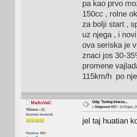
pa kao prvo moze
150cc , rolne o
za bolji start , 
uz njega , i no
ova seriska je vr
znaci jos 30-35%
promene vajlad
115km/h po nj
Odg: Tuning kineza...
MaXoVaC
«
Odgovori #17 :
19 Rujan, 2
Tržnica :
(
0
)
forumski skuteraš
jel taj huatian k
Postova: 869