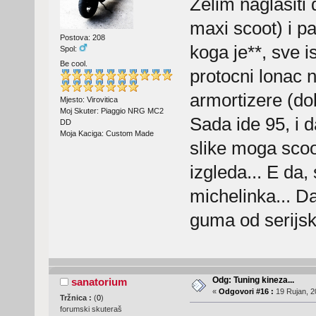
Zelim naglasiti
maxi scoot) i p
Postova: 208
koga je**, sve 
Spol:
Be cool.
protocni lonac 
armortizere (do
Mjesto: Virovitica
Moj Skuter: Piaggio NRG MC2
Sada ide 95, i d
DD
Moja Kaciga: Custom Made
slike moga scoo
izgleda... E da,
michelinka... Da
guma od serijs
Odg: Tuning kineza...
sanatorium
«
Odgovori #16 :
19 Rujan, 2
Tržnica :
(
0
)
forumski skuteraš