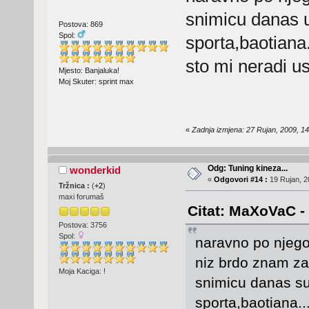
snimicu danas u
Postova: 869
Spol:
sporta,baotiana..
sto mi neradi u
Mjesto: Banjaluka!
Moj Skuter: sprint max
«
Zadnja izmjena: 27 Rujan, 2009, 
Odg: Tuning kineza...
wonderkid
«
Odgovori #14 :
19 Rujan, 2
Tržnica :
(
+2
)
maxi forumaš
Citat: MaXoVaC - 
Postova: 3756
Spol:
naravno po njego
niz brdo znam zat
Moja Kaciga: !
snimicu danas su
sporta,baotiana...