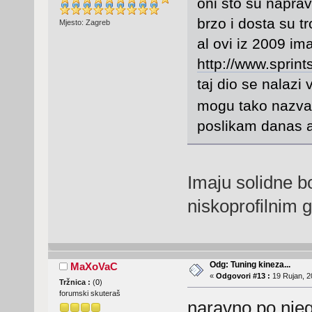
oni sto su naprav
brzo i dosta su tr
Mjesto: Zagreb
al ovi iz 2009 ima
http://www.sprin
taj dio se nalazi 
mogu tako nazva
poslikam danas a
Imaju solidne boj
niskoprofilnim
Odg: Tuning kineza...
MaXoVaC
«
Odgovori #13 :
19 Rujan, 2
Tržnica :
(
0
)
forumski skuteraš
naravno po njego