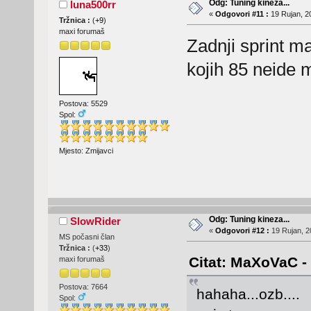
Odg: Tuning kineza...
luna500rr
«
Odgovori #11 :
19 Rujan, 2
Tržnica :
(
+9
)
maxi forumaš
Zadnji sprint m
kojih 85 neide ma
Postova: 5529
Spol:
Mjesto: Zmijavci
Odg: Tuning kineza...
SlowRider
«
Odgovori #12 :
19 Rujan, 2
MS počasni član
Tržnica :
(
+33
)
Citat: MaXoVaC - 
maxi forumaš
Postova: 7664
hahaha...ozb....
Spol: