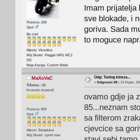
Imam prijatelja
sve blokade, i 
Postova: 208
goriva. Sada mu
Spol:
Be cool.
to moguce napr
Mjesto: Virovitica
Moj Skuter: Piaggio NRG MC2
DD
Moja Kaciga: Custom Made
Odg: Tuning kineza...
MaXoVaC
«
Odgovori #8 :
19 Rujan, 20
Tržnica :
(
0
)
forumski skuteraš
ovamo gdje ja z
85...neznam sto 
Postova: 869
Spol:
sa filterom zraka
cjevcice sa gor
Mjesto: Banjaluka!
Moj Skuter: sprint max
stavi sebi tamo 