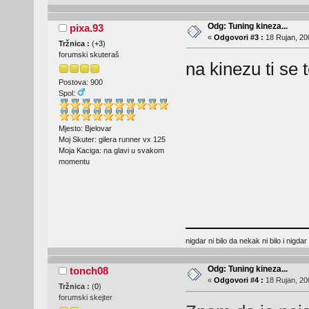
Odg: Tuning kineza...
pixa.93
«
Odgovori #3 :
18 Rujan, 20
Tržnica :
(
+3
)
forumski skuteraš
na kinezu ti se 
Postova: 900
Spol:
Mjesto: Bjelovar
Moj Skuter: gilera runner vx 125
Moja Kaciga: na glavi u svakom
momentu
nigdar ni bilo da nekak ni bilo i nigda
Odg: Tuning kineza...
tonch08
«
Odgovori #4 :
18 Rujan, 20
Tržnica :
(
0
)
forumski skejter