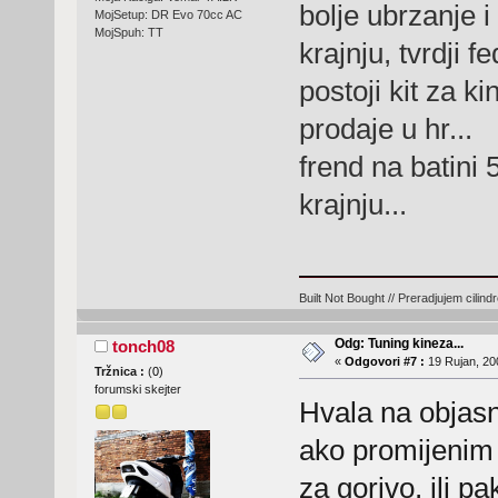
bolje ubrzanje 
MojSetup: DR Evo 70cc AC
MojSpuh: TT
krajnju, tvrdji fe
postoji kit za k
prodaje u hr...
frend na batini 
krajnju...
Built Not Bought // Preradjujem cilind
Odg: Tuning kineza...
tonch08
«
Odgovori #7 :
19 Rujan, 200
Tržnica :
(
0
)
forumski skejter
Hvala na objas
ako promijenim 
za gorivo, ili pa