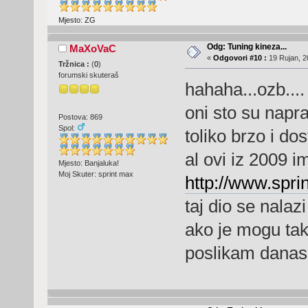
Mjesto: ZG
Odg: Tuning kineza...
MaXoVaC
«
Odgovori #10 :
19 Rujan, 2
Tržnica :
(
0
)
forumski skuteraš
hahaha...ozb....
oni sto su napr
Postova: 869
Spol:
toliko brzo i dos
al ovi iz 2009 i
Mjesto: Banjaluka!
Moj Skuter: sprint max
http://www.spri
taj dio se nalaz
ako je mogu ta
poslikam danas 