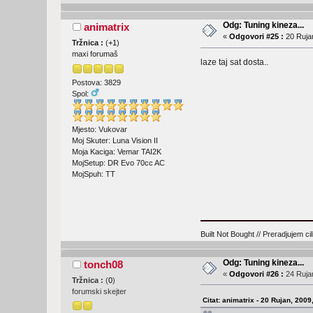
Odg: Tuning kineza...
animatrix
«
Odgovori #25 :
20 Rujan
Tržnica :
(
+1
)
maxi forumaš
laze taj sat dosta..
Postova: 3829
Spol:
Mjesto: Vukovar
Moj Skuter: Luna Vision II
Moja Kaciga: Vemar TAI2K
MojSetup: DR Evo 70cc AC
MojSpuh: TT
Built Not Bought // Preradjujem cil
Odg: Tuning kineza...
tonch08
«
Odgovori #26 :
24 Rujan
Tržnica :
(
0
)
forumski skejter
Citat: animatrix - 20 Rujan, 2009