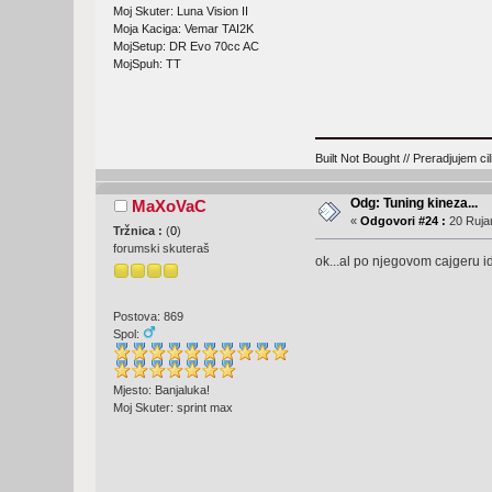
Moj Skuter: Luna Vision II
Moja Kaciga: Vemar TAI2K
MojSetup: DR Evo 70cc AC
MojSpuh: TT
Built Not Bought // Preradjujem cil
Odg: Tuning kineza...
MaXoVaC
«
Odgovori #24 :
20 Rujan
Tržnica :
(
0
)
forumski skuteraš
ok...al po njegovom cajgeru i
Postova: 869
Spol:
Mjesto: Banjaluka!
Moj Skuter: sprint max