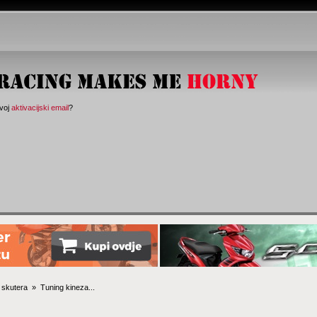
svoj
aktivacijski email
?
 skutera 
»
Tuning kineza...