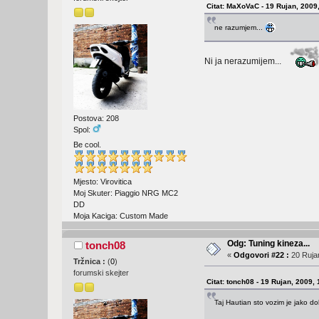
Citat: MaXoVaC - 19 Rujan, 2009
ne razumjem...
Ni ja nerazumijem...
Postova: 208
Spol:
Be cool.
Mjesto: Virovitica
Moj Skuter: Piaggio NRG MC2
DD
Moja Kaciga: Custom Made
Odg: Tuning kineza...
tonch08
«
Odgovori #22 :
20 Rujan
Tržnica :
(
0
)
forumski skejter
Citat: tonch08 - 19 Rujan, 2009,
Taj Hautian sto vozim je jako do