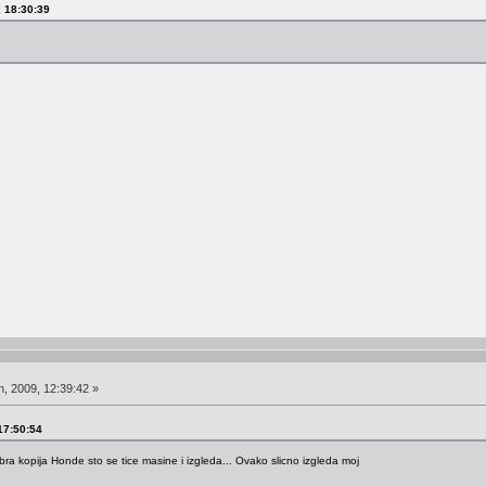
, 18:30:39
, 2009, 12:39:42 »
 17:50:54
bra kopija Honde sto se tice masine i izgleda... Ovako slicno izgleda moj