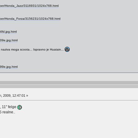
paper/Honda_Jazz/3116931/1024x768.html
paper/Honda_Forza/3156231/1024x768.html
24fd.jpg.html
209e.jpg.html
a naziva moga scoota... Ispravno je Huatain...
499e.jpg.html
, 2009, 12:47:01 »
, 11" felge
5 realne..