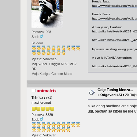
Honda Jazz:
http://www.bikewalls.com/wall
Honda Forza:
http://www.bikewalls.com/wall
A ovo je moj Hautian:
http://slike.hr/slike/slika0261_d
Postova: 208
Spol:
http://slike.hr/slike/slika0262_4
Be cool.
Ispričava se zbog krivog pisanj
A ovo je KAYABA Armortizer:
Mjesto: Virovitica
Moj Skuter: Piaggio NRG MC2
http://slike.hr/slike/slika0263_8
DD
Moja Kaciga: Custom Made
Odg: Tuning kineza...
animatrix
«
Odgovori #23 :
20 Rujan
Tržnica :
(
+1
)
maxi forumaš
slika onog baotiana crne boje
ugl, baotian sa kitom ne ide 8
Postova: 3829
Spol:
Mjesto: Vukovar