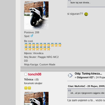
laze taj sat dosta..
si siguran??
Postova: 208
Spol:
Be cool.
Mjesto: Virovitica
Moj Skuter: Piaggio NRG MC2
DD
Moja Kaciga: Custom Made
Odg: Tuning kineza...
tonch08
«
Odgovori #27 :
24 Rujan
Tržnica :
(
0
)
forumski skejter
Citat: MaXoVaC - 20 Rujan, 2009
ok...al po njegovom cajgeru ide
I ja sam uvjeren u to... vozi