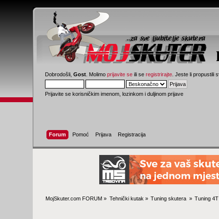
Dobrodošli,
Gost
. Molimo
prijavite se
ili se
registrirajte
. Jeste li propustili 
Prijavite se korisničkim imenom, lozinkom i duljinom prijave
Forum
Pomoć
Prijava
Registracija
MojSkuter.com FORUM
»
Tehnički kutak
»
Tuning skutera 
»
Tuning 4T