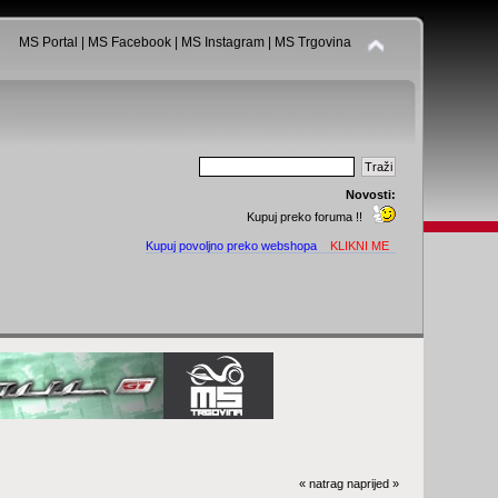
MS Portal
|
MS Facebook
|
MS Instagram
|
MS Trgovina
Novosti:
Kupuj preko foruma !!
Kupuj povoljno preko webshopa
KLIKNI ME
« natrag
naprijed »