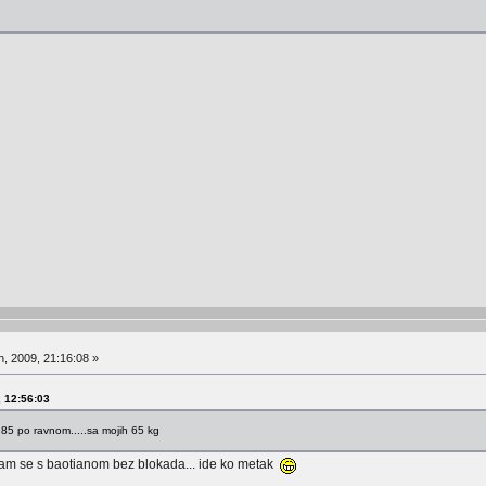
, 2009, 21:16:08 »
, 12:56:03
 85 po ravnom.....sa mojih 65 kg
o sam se s baotianom bez blokada... ide ko metak