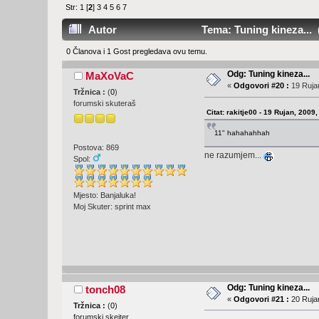
Str:
1
[
2
]
3
4
5
6
7
Autor
Tema: Tuning kineza... 
0 Članova i 1 Gost pregledava ovu temu.
Odg: Tuning kineza...
MaXoVaC
«
Odgovori #20 :
19 Rujan
Tržnica :
(
0
)
forumski skuteraš
Citat: rakitje00 - 19 Rujan, 2009
11" hahahahhah
Postova: 869
ne razumjem...
Spol:
Mjesto: Banjaluka!
Moj Skuter: sprint max
Odg: Tuning kineza...
tonch08
«
Odgovori #21 :
20 Rujan
Tržnica :
(
0
)
forumski skejter