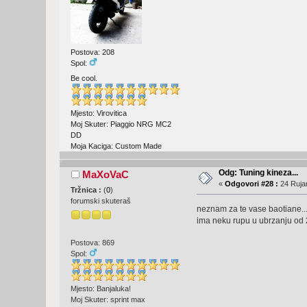
Postova: 208
Spol:
Be cool.
Mjesto: Virovitica
Moj Skuter: Piaggio NRG MC2
DD
Moja Kaciga: Custom Made
Odg: Tuning kineza...
MaXoVaC
«
Odgovori #28 :
24 Rujan
Tržnica :
(
0
)
forumski skuteraš
neznam za te vase baotiane....
ima neku rupu u ubrzanju od 2
Postova: 869
Spol:
Mjesto: Banjaluka!
Moj Skuter: sprint max