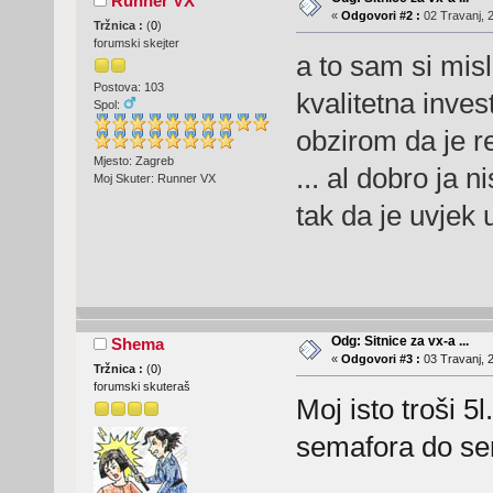
Runner VX
«
Odgovori #2 :
02 Travanj, 2
Tržnica :
(
0
)
forumski skejter
a to sam si misl
Postova: 103
kvalitetna inve
Spol:
obzirom da je r
Mjesto: Zagreb
... al dobro ja 
Moj Skuter: Runner VX
tak da je uvjek un
Odg: Sitnice za vx-a ...
Shema
«
Odgovori #3 :
03 Travanj, 2
Tržnica :
(
0
)
forumski skuteraš
Moj isto troši 5l
semafora do se