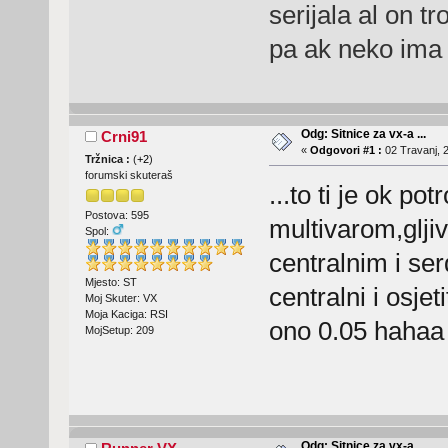
serijala al on t
pa ak neko ima i
Odg: Sitnice za vx-a ...
Crni91
«
Odgovori #1 :
02 Travanj, 2
Tržnica :
(
+2
)
forumski skuteraš
...to ti je ok po
Postova: 595
multivarom,glji
Spol:
centralnim i serd
Mjesto: ST
centralni i osje
Moj Skuter: VX
Moja Kaciga: RSI
ono 0.05 hahaa
MojSetup: 209
Odg: Sitnice za vx-a ...