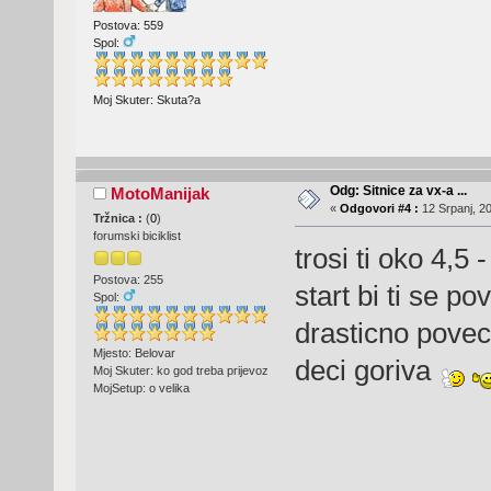
Postova: 559
Spol:
Moj Skuter: Skuta?a
Odg: Sitnice za vx-a ...
MotoManijak
«
Odgovori #4 :
12 Srpanj, 20
Tržnica :
(
0
)
forumski biciklist
trosi ti oko 4,5 
Postova: 255
start bi ti se po
Spol:
drasticno povec
Mjesto: Belovar
deci goriva
Moj Skuter: ko god treba prijevoz
MojSetup: o velika