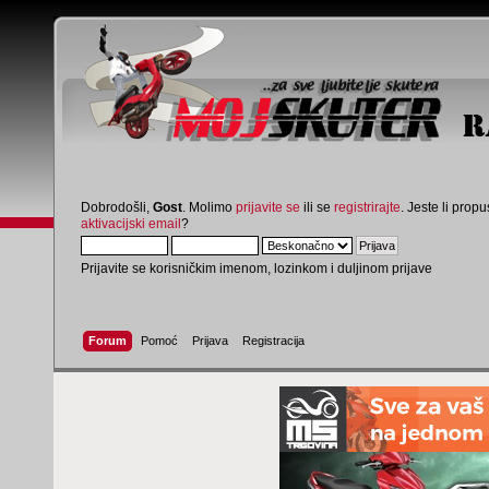
Dobrodošli,
Gost
. Molimo
prijavite se
ili se
registrirajte
. Jeste li propus
aktivacijski email
?
Prijavite se korisničkim imenom, lozinkom i duljinom prijave
Forum
Pomoć
Prijava
Registracija