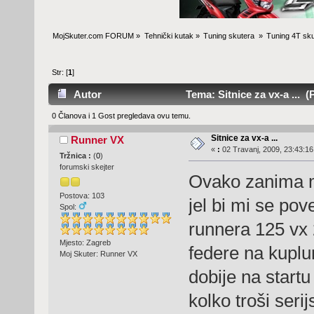
MojSkuter.com FORUM
»
Tehnički kutak
»
Tuning skutera 
»
Tuning 4T sku
Str: [
1
]
Autor
Tema: Sitnice za vx-a ... (
0 Članova i 1 Gost pregledava ovu temu.
Sitnice za vx-a ...
Runner VX
«
:
02 Travanj, 2009, 23:43:16
Tržnica :
(
0
)
forumski skejter
Ovako zanima me
Postova: 103
jel bi mi se po
Spol:
runnera 125 vx 
Mjesto: Zagreb
federe na kuplun
Moj Skuter: Runner VX
dobije na startu
kolko troši ser