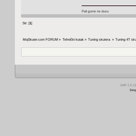
Pali gume ne dusu
Str: [
1
]
MojSkuter.com FORUM
»
Tehnički kutak
»
Tuning skutera 
»
Tuning 4T sku
SMF 2.0.1
Simp