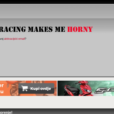
svoj
aktivacijski email
?
orenje!