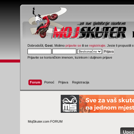
Dobrodošli,
Gost
. Molimo
prijavite se
ili se
registrirajte
. Jeste li propustili 
Prijavite se korisničkim imenom, lozinkom i duljinom prijave
Forum
Pomoć
Prijava
Registracija
MojSkuter.com FORUM
Upoz