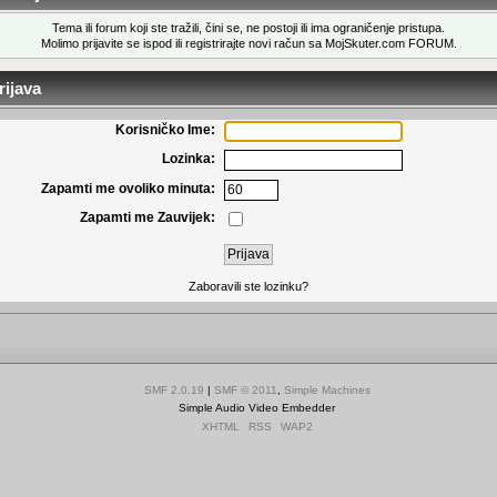
Tema ili forum koji ste tražili, čini se, ne postoji ili ima ograničenje pristupa.
Molimo prijavite se ispod ili
registrirajte novi račun
sa MojSkuter.com FORUM.
ijava
Korisničko Ime:
Lozinka:
Zapamti me ovoliko minuta:
Zapamti me Zauvijek:
Zaboravili ste lozinku?
SMF 2.0.19
|
SMF © 2011
,
Simple Machines
Simple Audio Video Embedder
XHTML
RSS
WAP2