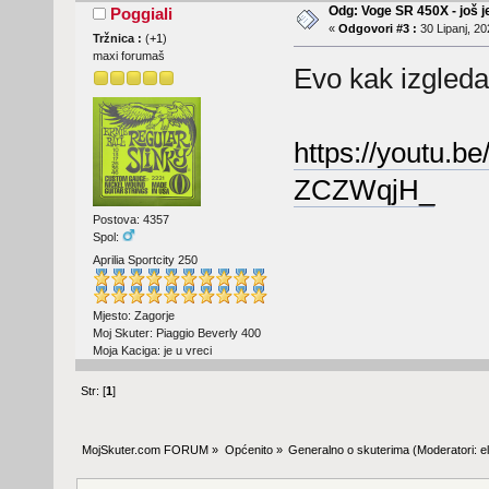
Odg: Voge SR 450X - još j
Poggiali
«
Odgovori #3 :
30 Lipanj, 20
Tržnica :
(
+1
)
maxi forumaš
Evo kak izgleda
https://youtu.
ZCZWqjH_
Postova: 4357
Spol:
Aprilia Sportcity 250
Mjesto: Zagorje
Moj Skuter: Piaggio Beverly 400
Moja Kaciga: je u vreci
Str: [
1
]
MojSkuter.com FORUM
»
Općenito
»
Generalno o skuterima
(Moderatori:
e