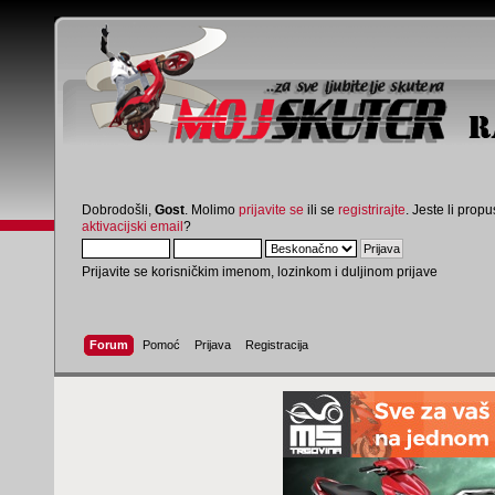
Dobrodošli,
Gost
. Molimo
prijavite se
ili se
registrirajte
. Jeste li propus
aktivacijski email
?
Prijavite se korisničkim imenom, lozinkom i duljinom prijave
Forum
Pomoć
Prijava
Registracija