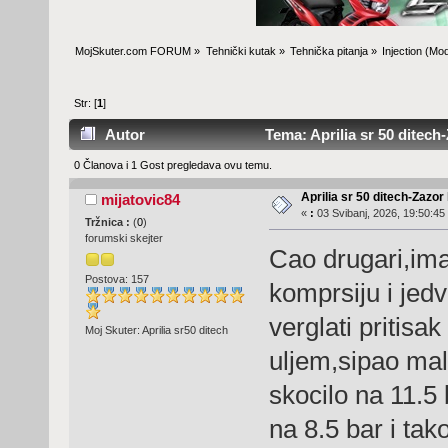
MojSkuter.com FORUM
»
Tehnički kutak
»
Tehnička pitanja
»
Injection
(Mod
Str: [
1
]
Autor
Tema: Aprilia sr 50 ditech-
0 Članova i 1 Gost pregledava ovu temu.
Aprilia sr 50 ditech-Zazor
mijatovic84
«
:
03 Svibanj, 2026, 19:50:45
Tržnica :
(
0
)
forumski skejter
Cao drugari,im
Postova: 157
komprsiju i jed
verglati pritis
Moj Skuter: Aprilia sr50 ditech
uljem,sipao mal
skocilo na 11.5 
na 8.5 bar i tak