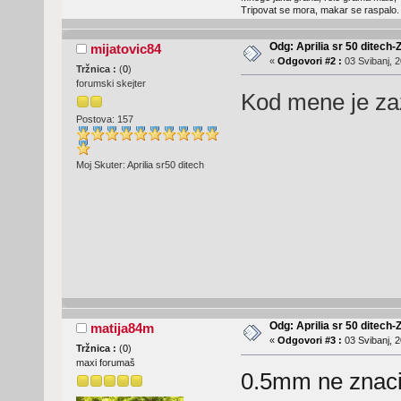
Tripovat se mora, makar se raspalo.
Odg: Aprilia sr 50 ditech-
mijatovic84
«
Odgovori #2 :
03 Svibanj, 2
Tržnica :
(
0
)
forumski skejter
Kod mene je za
Postova: 157
Moj Skuter: Aprilia sr50 ditech
Odg: Aprilia sr 50 ditech-
matija84m
«
Odgovori #3 :
03 Svibanj, 2
Tržnica :
(
0
)
maxi forumaš
0.5mm ne znaci 