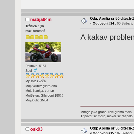
Odg: Aprilia sr 50 ditech-
matija84m
«
Odgovori #14 :
06 Svibanj, 
Tržnica :
(
0
)
maxi forumaš
A kakav proble
Postova: 5157
Spol:
Mjesto: zvečaj
Moj Skuter: gilera dna
Moja Kaciga: vemar
MojSetup: Gilardoni 180😉
MojSpuh: SM04
Mnogo jaka grana, role grama malo,
Tripovat se mora, makar se raspalo.
Odg: Aprilia sr 50 ditech-
osk93
«
Odgovori #15 :
07 Svibanj, 