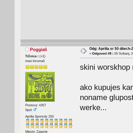
Odg: Aprilia sr 50 ditech-
Poggiali
«
Odgovori #9 :
05 Svibanj, 2
Tržnica :
(
+1
)
maxi forumaš
skini worskhop 
ako kupujes ka
noname gluposti 
werke...
Postova: 4357
Spol:
Aprilia Sportcity 250
Mjesto: Zagorje