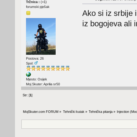
Tržnica :
(
+1
)
forumski pješak
Ako si iz srbije
iz bogojeva ali
Postova: 26
Spol:
Mjesto: Osijek
Moj Skuter: Aprilia sr50
Str: [
1
]
MojSkuter.com FORUM
»
Tehnički kutak
»
Tehnička pitanja
»
Injection
(Mod