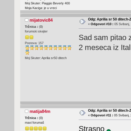
Moj Skuter: Piaggio Beverly 400
Moja Kaciga: je u vreci
Odg: Aprilia sr 50 ditech-
mijatovic84
«
Odgovori #10 :
05 Svibanj, 
Tržnica :
(
0
)
forumski skejter
Sad sam pitao z
Postova: 157
2 meseca iz Ital
Moj Skuter: Aprilia sr50 ditech
Odg: Aprilia sr 50 ditech-
matija84m
«
Odgovori #11 :
05 Svibanj, 
Tržnica :
(
0
)
maxi forumaš
Strasno