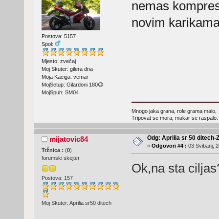
nemas kompresij
novim karikam
Postova: 5157
Spol:
Mjesto: zvečaj
Moj Skuter: gilera dna
Moja Kaciga: vemar
MojSetup: Gilardoni 180😉
MojSpuh: SM04
Mnogo jaka grana, role grama malo,
Tripovat se mora, makar se raspalo.
Odg: Aprilia sr 50 ditech-
mijatovic84
«
Odgovori #4 :
03 Svibanj, 2
Tržnica :
(
0
)
forumski skejter
Ok,na sta ciljas
Postova: 157
Moj Skuter: Aprilia sr50 ditech