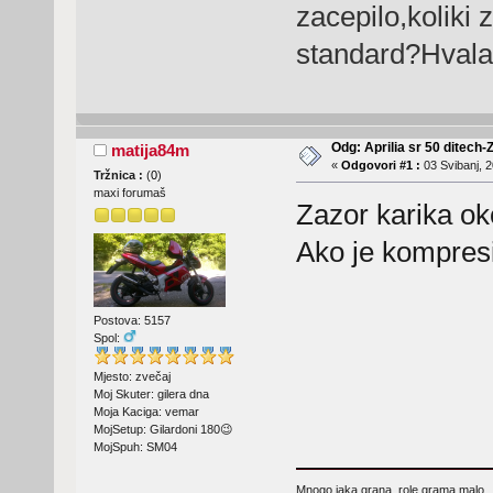
zacepilo,koliki z
standard?Hvala
Odg: Aprilia sr 50 ditech-
matija84m
«
Odgovori #1 :
03 Svibanj, 2
Tržnica :
(
0
)
maxi forumaš
Zazor karika o
Ako je kompresi
Postova: 5157
Spol:
Mjesto: zvečaj
Moj Skuter: gilera dna
Moja Kaciga: vemar
MojSetup: Gilardoni 180😉
MojSpuh: SM04
Mnogo jaka grana, role grama malo,