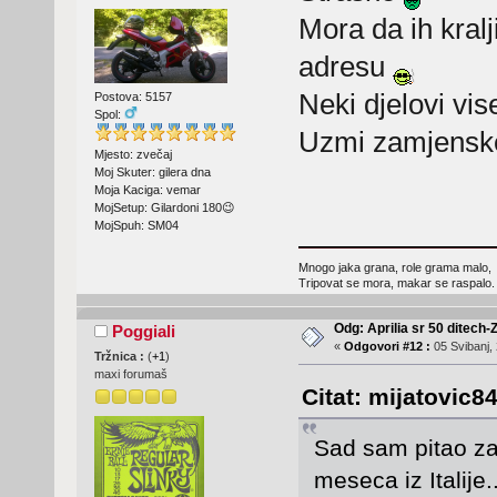
Mora da ih kralj
adresu
Neki djelovi vise
Postova: 5157
Spol:
Uzmi zamjenske
Mjesto: zvečaj
Moj Skuter: gilera dna
Moja Kaciga: vemar
MojSetup: Gilardoni 180😉
MojSpuh: SM04
Mnogo jaka grana, role grama malo,
Tripovat se mora, makar se raspalo.
Odg: Aprilia sr 50 ditech-
Poggiali
«
Odgovori #12 :
05 Svibanj, 
Tržnica :
(
+1
)
maxi forumaš
Citat: mijatovic84
Sad sam pitao za
meseca iz Italije.