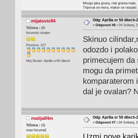
Mnogo jaka grana, role grama malo,
Tripovat se mora, makar se raspalo.
Odg: Aprilia sr 50 ditech-
mijatovic84
«
Odgovori #6 :
04 Svibanj, 2
Tržnica :
(
0
)
forumski skejter
Skinuo cilindar
Postova: 157
odozdo i polako
primecujem da se
Moj Skuter: Aprilia sr50 ditech
mogu da primet
komparaterom il
dal je ovalan? 
Odg: Aprilia sr 50 ditech-
matija84m
«
Odgovori #7 :
04 Svibanj, 2
Tržnica :
(
0
)
maxi forumaš
Uzmi nove karike