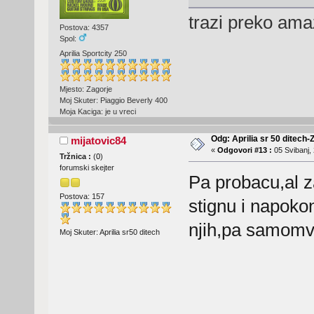
trazi preko ama
Postova: 4357
Spol:
Aprilia Sportcity 250
Mjesto: Zagorje
Moj Skuter: Piaggio Beverly 400
Moja Kaciga: je u vreci
Odg: Aprilia sr 50 ditech-
mijatovic84
«
Odgovori #13 :
05 Svibanj, 
Tržnica :
(
0
)
forumski skejter
Pa probacu,al 
Postova: 157
stignu i napokon
njih,pa samomv
Moj Skuter: Aprilia sr50 ditech