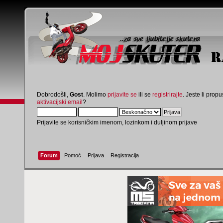
Dobrodošli,
Gost
. Molimo
prijavite se
ili se
registrirajte
. Jeste li propus
aktivacijski email
?
Prijavite se korisničkim imenom, lozinkom i duljinom prijave
Forum
Pomoć
Prijava
Registracija