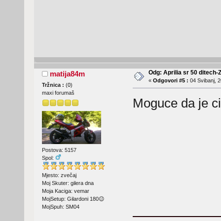
Odg: Aprilia sr 50 ditech-
matija84m
«
Odgovori #5 :
04 Svibanj, 2
Tržnica :
(
0
)
maxi forumaš
Moguce da je ci
Postova: 5157
Spol:
Mjesto: zvečaj
Moj Skuter: gilera dna
Moja Kaciga: vemar
MojSetup: Gilardoni 180😉
MojSpuh: SM04