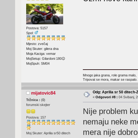
Postova: 5157
Spol:
Mjesto: zvečaj
Moj Skuter: gilera dna
Moja Kaciga: vemar
MojSetup: Gilardoni 180😉
MojSpuh: SM04
Mnogo jaka grana, role grama malo,
Tripovat se mora, makar se raspalo.
Odg: Aprilia sr 50 ditech-
mijatovic84
«
Odgovori #8 :
04 Svibanj, 2
Tržnica :
(
0
)
forumski skejter
Nije problem ku
Postova: 157
nemaju neke mer
mera nije dobr
Moj Skuter: Aprilia sr50 ditech