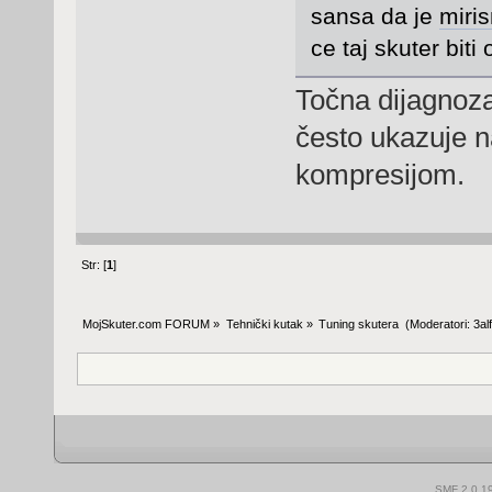
sansa da je
miri
ce taj skuter biti 
Točna dijagnoza
često ukazuje n
kompresijom.
Str: [
1
]
MojSkuter.com FORUM
»
Tehnički kutak
»
Tuning skutera 
(Moderatori:
3al
SMF 2.0.1