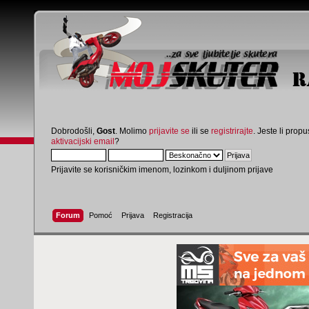
Dobrodošli,
Gost
. Molimo
prijavite se
ili se
registrirajte
. Jeste li propus
aktivacijski email
?
Prijavite se korisničkim imenom, lozinkom i duljinom prijave
Forum
Pomoć
Prijava
Registracija