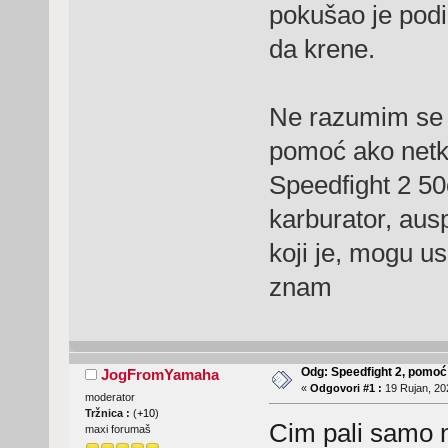
pokušao je podi
da krene.
Ne razumim se p
pomoć ako netko
Speedfight 2 50c
karburator, ausp
koji je, mogu usl
znam
Odg: Speedfight 2, pomoć
JogFromYamaha
«
Odgovori #1 :
19 Rujan, 20
moderator
Tržnica :
(
+10
)
Cim pali samo n
maxi forumaš