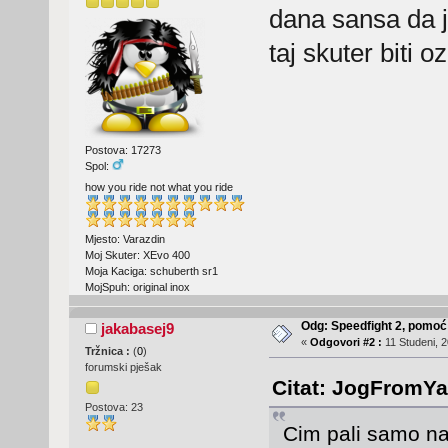
dana sansa da j
taj skuter biti o
Postova: 17273
Spol:
how you ride not what you ride
Mjesto: Varazdin
Moj Skuter: XEvo 400
Moja Kaciga: schuberth sr1
MojSpuh: original inox
Odg: Speedfight 2, pomoć
jakabasej9
«
Odgovori #2 :
11 Studeni, 2
Tržnica :
(
0
)
forumski pješak
Citat: JogFromYa
Postova: 23
Cim pali samo na