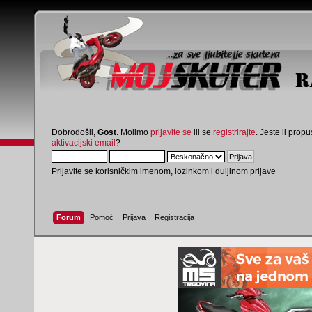
Dobrodošli,
Gost
. Molimo
prijavite se
ili se
registrirajte
. Jeste li propus
aktivacijski email
?
Prijavite se korisničkim imenom, lozinkom i duljinom prijave
Forum
Pomoć
Prijava
Registracija