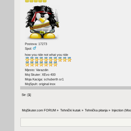
Postova: 17273
Spol:
how you ride not what you ride
Mjesto: Varazdin
Moj Skuter: XEvo 400
Moja Kaciga: schuberth sr1
MojSpuh: original inox
Str: [
1
]
MojSkuter.com FORUM
»
Tehnički kutak
»
Tehnička pitanja
»
Injection
(Mod