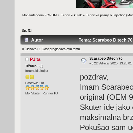
MojSkuter.com FORUM
»
Tehnički kutak
»
Tehnička pitanja
»
Injection
(Mod
Str: [
1
]
Autor
Tema: Scarabeo Ditech 70 
0 Članova i 1 Gost pregledava ovu temu.
Scarabeo Ditech 70
PJIta
«
:
22 Veljača, 2025, 13:20:01 
Tržnica :
(
0
)
forumski skejter
pozdrav,
Postova: 118
Imam Scarabeo D
Moj Skuter: Runner PJ
original (OEM 9g
Skuter ide jako
maksimalna brz
Pokušao sam ugr