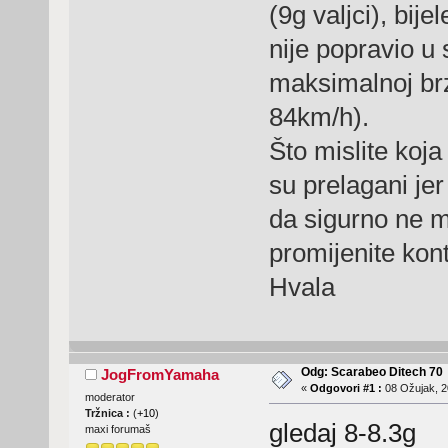
(9g valjci), bij
nije popravio u
maksimalnoj brz
84km/h).
Što mislite koja
su prelagani je
da sigurno ne m
promijenite kon
Hvala
Odg: Scarabeo Ditech 70
JogFromYamaha
«
Odgovori #1 :
08 Ožujak, 2
moderator
Tržnica :
(
+10
)
gledaj 8-8.3g
maxi forumaš