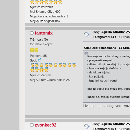
Mjesto: Varazdin
Moj Skuter: XEvo 400
Moja Kaciga: schuberth sr1
MojSpuh: original inox
Odg: Aprilia atlantic 2
fantomix
«
Odgovori #4 :
14 Srpanj
Tržnica :
(
0
)
forumski skejter
Citat: JogFromYamaha - 14 Srpan
Postova: 85
Pucanje moze biti zbog X razlo
- pregorjeti auspuh
Spol:
- dihtunzi koji nevaljaju i pustaju
- lambda koja je defektna
- defektan injektor
Mjesto: Zagreb
- kut paljenja
Moj Skuter: Gillera nexus 250
- izgorjeli ispusni ventil
Ima tu dosta sta moze biti, treb
Inace da, svako pucanje stetno 
Hvala puno na odgovoru, vozim
Odg: Aprilia atlantic 2
zvonkec92
«
Odgovori #5 :
15 Srpanj