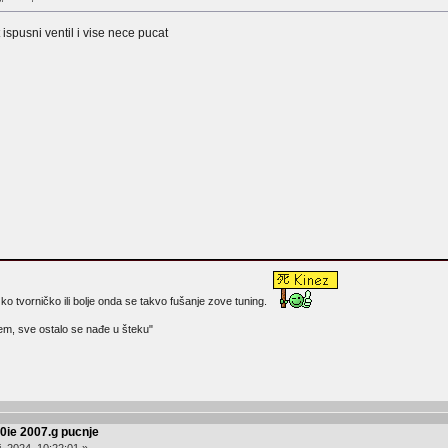
ispusni ventil i vise nece pucat
 ko tvorničko ili bolje onda se takvo fušanje zove tuning.
em, sve ostalo se nađe u šteku"
50ie 2007.g pucnje
, 2024, 10:22:01 »