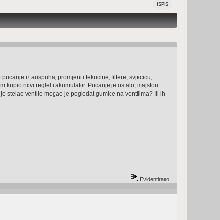
ISPIS
 pucanje iz auspuha, promjenili tekucine, filtere, svjecicu,
am kupio novi reglel i akumulator. Pucanje je ostalo, majstori
 je stelao ventile mogao je pogledat gumice na ventilima? Ili ih
Evidentirano