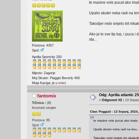
te masine vole pucat ako imalo
Upalis skuter neka radi na ler
Takodjer nebi smjelo bit nikak
Ako je to sve tip top, i puca 
sta...
Postova: 4357
Spol:
Aprilia Sportcity 250
Mjesto: Zagorje
Moj Skuter: Piaggio Beverly 400
Moja Kaciga: je u vreci
Odg: Aprilia atlantic 2
fantomix
«
Odgovori #2 :
14 Srpanj
Tržnica :
(
0
)
forumski skejter
Citat: Poggiali - 13 Srpanj, 2024
Postova: 85
te masine vole pucat ako imalo z
Spol:
Upalis skuter neka radi na leru,
Takodjer nebi smjelo bit nikakvih