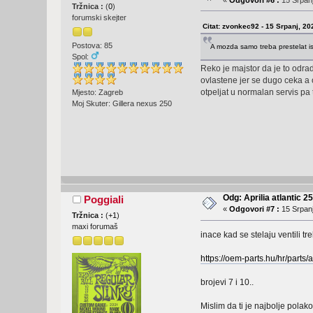
Tržnica :
(
0
)
forumski skejter
Citat: zvonkec92 - 15 Srpanj, 20
Postova: 85
A mozda samo treba prestelat is
Spol:
Reko je majstor da je to odrad
ovlastene jer se dugo ceka a o
otpeljat u normalan servis p
Mjesto: Zagreb
Moj Skuter: Gillera nexus 250
Odg: Aprilia atlantic 2
Poggiali
«
Odgovori #7 :
15 Srpanj
Tržnica :
(
+1
)
maxi forumaš
inace kad se stelaju ventili t
https://oem-parts.hu/hr/parts/
brojevi 7 i 10..
Mislim da ti je najbolje polak