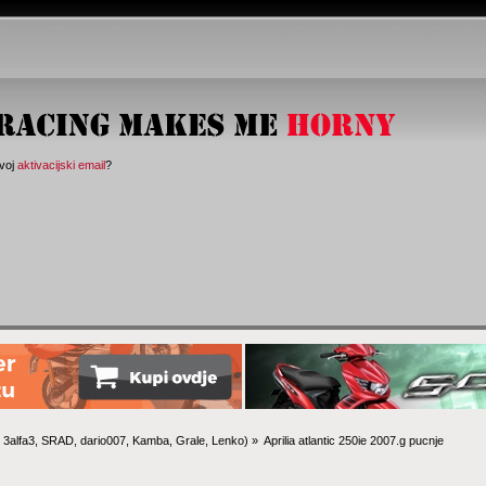
svoj
aktivacijski email
?
:
3alfa3
,
SRAD
,
dario007
,
Kamba
,
Grale
,
Lenko
) »
Aprilia atlantic 250ie 2007.g pucnje