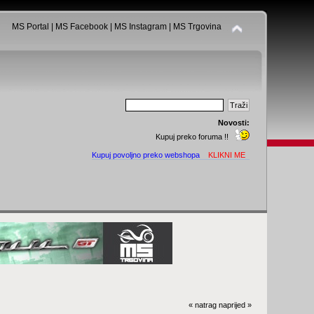
MS Portal
|
MS Facebook
|
MS Instagram
|
MS Trgovina
Novosti:
Kupuj preko foruma !!
Kupuj povoljno preko webshopa
KLIKNI ME
« natrag
naprijed »