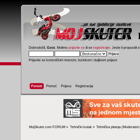
Dobrodošli,
Gost
. Molimo
prijavite se
ili se
registrirajte
. Jeste li propustili 
Prijavite se korisničkim imenom, lozinkom i duljinom prijave
Forum
Pomoć
Prijava
Registracija
MojSkuter.com FORUM
»
Tehnički kutak
»
Tehnička pitanja
(Moderatori