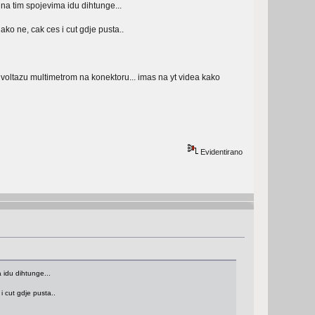
 na tim spojevima idu dihtunge...
ko ne, cak ces i cut gdje pusta..
ze voltazu multimetrom na konektoru... imas na yt videa kako
Evidentirano
 idu dihtunge...
i cut gdje pusta..