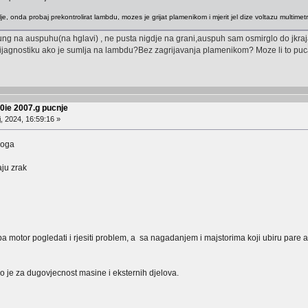
alje, onda probaj prekontrolirat lambdu, mozes je grijat plamenikom i mjerit jel dize voltazu multime
htung na auspuhu(na hglavi) , ne pusta nigdje na grani,auspuh sam osmirglo do jkraj
ijagnostiku ako je sumlja na lambdu?Bez zagrijavanja plamenikom? Moze li to puc
50ie 2007.g pucnje
, 2024, 16:59:16 »
loga
aju zrak
eba motor pogledati i rjesiti problem, a sa nagadanjem i majstorima koji ubiru pare a
o je za dugovjecnost masine i eksternih djelova.