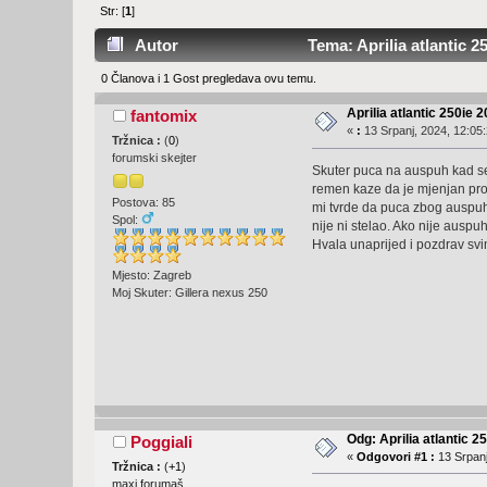
Str: [
1
]
Autor
Tema: Aprilia atlantic 2
0 Članova i 1 Gost pregledava ovu temu.
Aprilia atlantic 250ie 
fantomix
«
:
13 Srpanj, 2024, 12:05:
Tržnica :
(
0
)
forumski skejter
Skuter puca na auspuh kad se p
remen kaze da je mjenjan prosl
Postova: 85
mi tvrde da puca zbog auspuha 
Spol:
nije ni stelao. Ako nije auspu
Hvala unaprijed i pozdrav sv
Mjesto: Zagreb
Moj Skuter: Gillera nexus 250
Odg: Aprilia atlantic 2
Poggiali
«
Odgovori #1 :
13 Srpanj
Tržnica :
(
+1
)
maxi forumaš