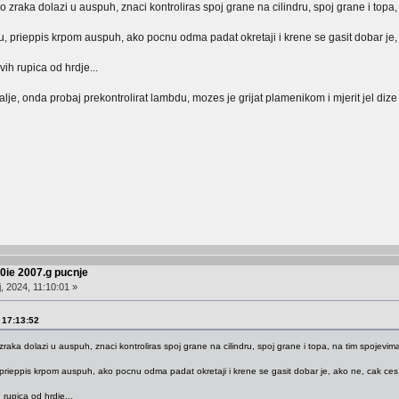
 zraka dolazi u auspuh, znaci kontroliras spoj grane na cilindru, spoj grane i topa,
u, prieppis krpom auspuh, ako pocnu odma padat okretaji i krene se gasit dobar je, a
vih rupica od hrdje...
i dalje, onda probaj prekontrolirat lambdu, mozes je grijat plamenikom i mjerit jel di
50ie 2007.g pucnje
, 2024, 11:10:01 »
, 17:13:52
raka dolazi u auspuh, znaci kontroliras spoj grane na cilindru, spoj grane i topa, na tim spojevima
 prieppis krpom auspuh, ako pocnu odma padat okretaji i krene se gasit dobar je, ako ne, cak ces 
 rupica od hrdje...