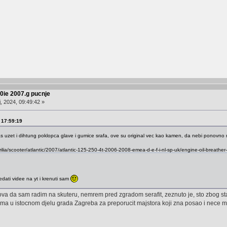
50ie 2007.g pucnje
, 2024, 09:49:42 »
, 17:59:19
bas uzet i dihtung poklopca glave i gumice srafa, ove su original vec kao kamen, da nebi ponovno mo
rilia/scooter/atlantic/2007/atlantic-125-250-4t-2006-2008-emea-d-e-f-i-nl-sp-uk/engine-oil-breather
ledati videe na yt i krenuti sam
a da sam radim na skuteru, nemrem pred zgradom serafit, zeznuto je, sto zbog stanar
ima u istocnom djelu grada Zagreba za preporucit majstora koji zna posao i nece mu