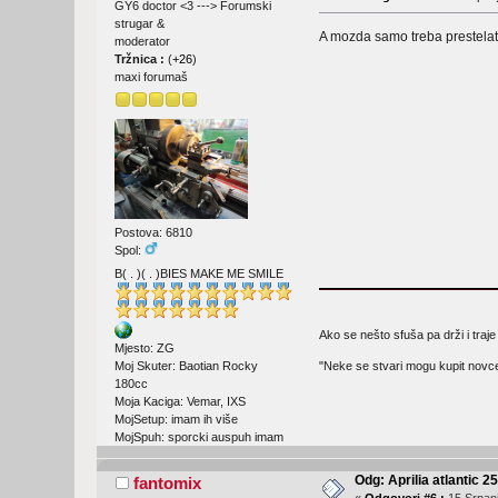
GY6 doctor <3 ---> Forumski
strugar &
A mozda samo treba prestelat 
moderator
Tržnica :
(
+26
)
maxi forumaš
Postova: 6810
Spol:
B( . )( . )BIES MAKE ME SMILE
Ako se nešto sfuša pa drži i traje
Mjesto: ZG
Moj Skuter: Baotian Rocky
"Neke se stvari mogu kupit novc
180cc
Moja Kaciga: Vemar, IXS
MojSetup: imam ih više
MojSpuh: sporcki auspuh imam
Odg: Aprilia atlantic 2
fantomix
«
Odgovori #6 :
15 Srpanj