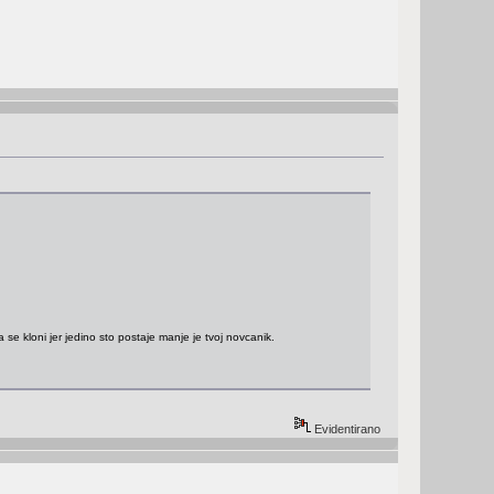
 se kloni jer jedino sto postaje manje je tvoj novcanik.
Evidentirano