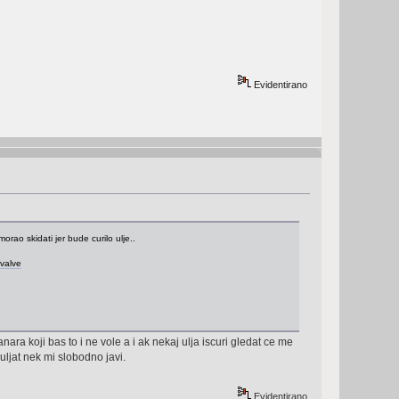
Evidentirano
rao skidati jer bude curilo ulje..
-valve
a koji bas to i ne vole a i ak nekaj ulja iscuri gledat ce me
ljat nek mi slobodno javi.
Evidentirano