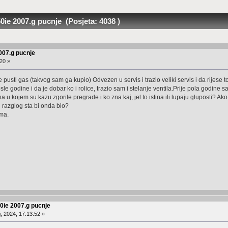
50ie 2007.g pucnje (Posjeta: 4038 )
2007.g pucnje
20 »
usti gas (takvog sam ga kupio) Odvezen u servis i trazio veliki servis i da rijese to
e godine i da je dobar ko i rolice, trazio sam i stelanje ventila.Prije pola godine s
u kojem su kazu zgorile pregrade i ko zna kaj, jel to istina ili lupaju gluposti? Ako
h razglog sta bi onda bio?
ima.
50ie 2007.g pucnje
, 2024, 17:13:52 »