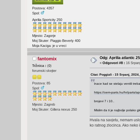
Postova: 4357
Spol:
Aprilia Sportcity 250
Mjesto: Zagorje
Moj Skuter: Piaggio Beverly 400
Moja Kaciga: je u vreci
Odg: Aprilia atlantic 2
fantomix
«
Odgovori #8 :
16 Srpanj
Tržnica :
(
0
)
forumski skejter
Citat: Poggiali - 15 Srpanj, 2024
Postova: 85
inace kad se stelaju ventili tre
Spol:
https://oem-parts.hu/hr/parts/ap
brojevi 7 i 10..
Mjesto: Zagreb
Moj Skuter: Gillera nexus 250
Mislim da ti je najbolje polako g
Hvala na savjetu, nemam uslov
ko ratnog zlocinca. Ako neko 