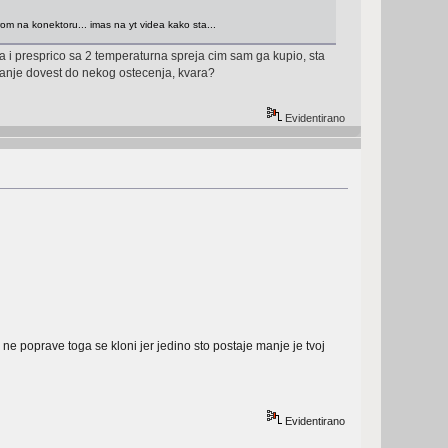
trom na konektoru... imas na yt videa kako sta...
a i presprico sa 2 temperaturna spreja cim sam ga kupio, sta
anje dovest do nekog ostecenja, kvara?
Evidentirano
 ne poprave toga se kloni jer jedino sto postaje manje je tvoj
Evidentirano