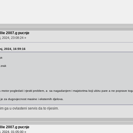
50ie 2007.g pucnje
, 2024, 23:08:24 »
j, 2024, 16:59:16
ga
 zrak
a motor pogledati i rjesiti problem, a sa nagadanjem i majstorima koji ubiru pare a ne poprave toga
je za dugovjecnost masine i eksternih djelova.
 ga u ovlasteni servis da to rijesim.
50ie 2007.g pucnje
, 2024, 01:05:00 »