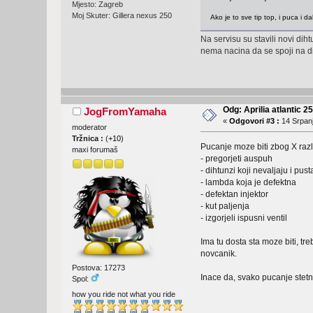
Mjesto: Zagreb
Moj Skuter: Gillera nexus 250
Ako je to sve tip top, i puca i d
Na servisu su stavili novi di
nema nacina da se spoji na d
Odg: Aprilia atlantic 2
JogFromYamaha
«
Odgovori #3 :
14 Srpanj
moderator
Tržnica :
(
+10
)
Pucanje moze biti zbog X raz
maxi forumaš
- pregorjeti auspuh
- dihtunzi koji nevaljaju i pust
- lambda koja je defektna
- defektan injektor
- kut paljenja
- izgorjeli ispusni ventil
Ima tu dosta sta moze biti, tr
novcanik.
Postova: 17273
Inace da, svako pucanje stetn
Spol:
how you ride not what you ride