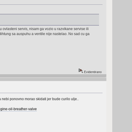
u ovlasteni servis, nisam ga vozio u razvikane servise ili
u, dihtung sa auspuhu a ventile nije nastelao. No sad cu ga
Evidentirano
a nebi ponovno morao skidati jer bude curilo ulje..
ngine-oil-breather-valve