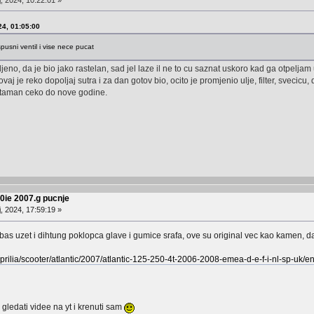
24, 01:05:00
pusni ventil i vise nece pucat
jeno, da je bio jako rastelan, sad jel laze il ne to cu saznat uskoro kad ga otpeljam 
vaj je reko dopoljaj sutra i za dan gotov bio, ocito je promjenio ulje, filter, svecic
a taman ceko do nove godine.
50ie 2007.g pucnje
, 2024, 17:59:19 »
rebas uzet i dihtung poklopca glave i gumice srafa, ove su original vec kao kamen, d
aprilia/scooter/atlantic/2007/atlantic-125-250-4t-2006-2008-emea-d-e-f-i-nl-sp-uk/e
o gledati videe na yt i krenuti sam