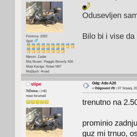
Odusevljen sam
Bilo bi i vise da
Postova: 2082
Spol:
Mjesto: Zadar
Moj Skuter: Piaggio Beverly 500
Moja Kaciga: Nolan N87
MojSpuh: 4road
Odg: Ado A20
stipe
«
Odgovori #9 :
07 Srpanj, 20
Tržnica :
(
+6
)
maxi forumaš
trenutno na 2.
prominio zadnj
guz mi trnuo, osi