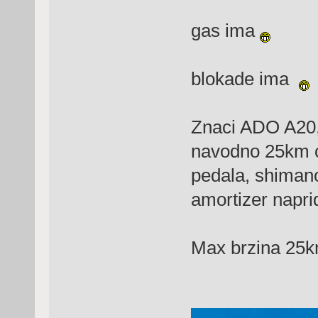
gas ima
blokade ima
Znaci ADO A20,
navodno 25km c
pedala, shimano
amortizer naprid
Max brzina 25k