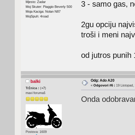
3 - samo gas, n
Mjesto: Zadar
Moj Skuter: Piaggio Beverly 500
Moja Kaciga: Nolan N87
MojSpuh: 4road
2gu opciju najv
troši i meni najvi
od jutros puni
Odg: Ado A20
balki
«
Odgovori #6 :
19 Listopad, 
Tržnica :
(
+7
)
maxi forumaš
Onda odobrav
Postova: 1609