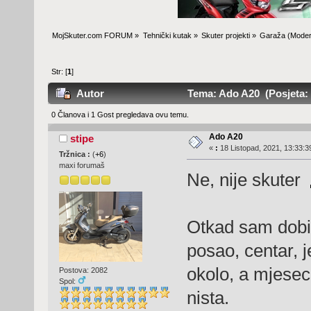
MojSkuter.com FORUM
»
Tehnički kutak
»
Skuter projekti
»
Garaža
(Moder
Str: [
1
]
Autor
Tema: Ado A20 (Posjeta: 
0 Članova i 1 Gost pregledava ovu temu.
Ado A20
stipe
«
:
18 Listopad, 2021, 13:33:3
Tržnica :
(
+6
)
maxi forumaš
Ne, nije skuter
Otkad sam dobio 
posao, centar, 
okolo, a mjese
Postova: 2082
Spol:
nista.