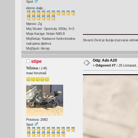
Spol:
idemo dalje...
Mjesto: Zg
Moj Skuter: Sportcity X50ie; X=3
Moja Kaciga: Nolan N80.8
MojSetup: Nadasve funkcionalna
Stvarni život je iluzija izazvana odm
nakupina djelova
MojSpuh: Akrap
Odg: Ado A20
stipe
«
Odgovori #7 :
26 Listopad, 
Tržnica :
(
+6
)
maxi forumaš
Postova: 2082
Spol: