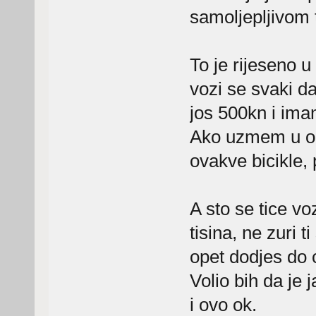
samoljepljivom 
To je rijeseno 
vozi se svaki da
jos 500kn i imam
Ako uzmem u ob
ovakve bicikle, 
A sto se tice v
tisina, ne zuri 
opet dodjes do 
Volio bih da je j
i ovo ok.