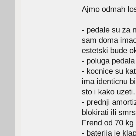
Ajmo odmah los
- pedale su za n
sam doma imao i 
estetski bude o
- poluga pedala 
- kocnice su kat
ima identicnu b
sto i kako uzeti.
- prednji amorti
blokirati ili sm
Frend od 70 kg
- baterija je kla