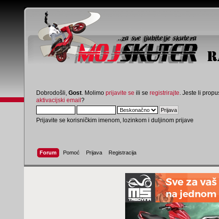
Dobrodošli,
Gost
. Molimo
prijavite se
ili se
registrirajte
. Jeste li propus
aktivacijski email
?
Prijavite se korisničkim imenom, lozinkom i duljinom prijave
Forum
Pomoć
Prijava
Registracija