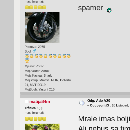
maxi forumaš
spamer
Postova: 2975
Spol:
Mjesto: Poreč
Moj Skuter: Aerox
Moja Kaciga: Shark
MojSetup: Malossi MHR, Dellorto
21, MVT DD19
MojSpuh: Yasuni C16
Odg: Ado A20
matija84m
«
Odgovori #3 :
18 Listopad, 
Tržnica :
(
0
)
maxi forumaš
Mrale imas bolj
Ali nebus sa tim