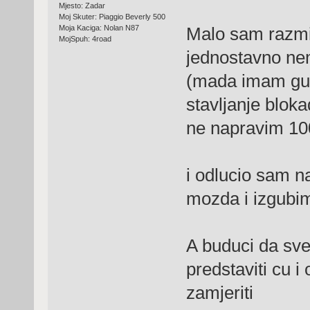
Mjesto: Zadar
Moj Skuter: Piaggio Beverly 500
Moja Kaciga: Nolan N87
Malo sam razmis
MojSpuh: 4road
jednostavno ne
(mada imam gust
stavljanje bloka
ne napravim 10
i odlucio sam na
mozda i izgubim
A buduci da sve
predstaviti cu i
zamjeriti