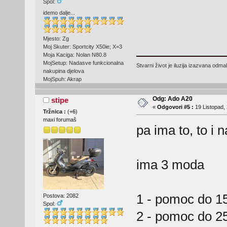
Spol:
idemo dalje...
Mjesto: Zg
Moj Skuter: Sportcity X50ie; X=3
Moja Kaciga: Nolan N80.8
MojSetup: Nadasve funkcionalna
Stvarni život je iluzija izazvana odm
nakupina djelova
MojSpuh: Akrap
Odg: Ado A20
stipe
«
Odgovori #5 :
19 Listopad, 
Tržnica :
(
+6
)
maxi forumaš
pa ima to, to i n
ima 3 moda
1 - pomoc do 15
Postova: 2082
Spol:
2 - pomoc do 25