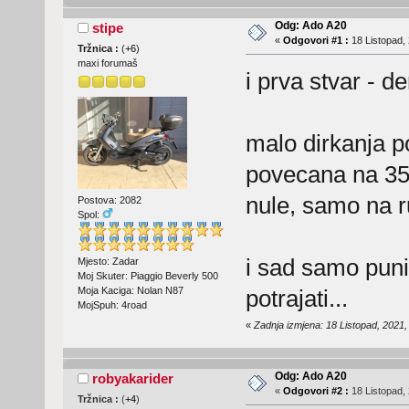
Odg: Ado A20
stipe
«
Odgovori #1 :
18 Listopad, 
Tržnica :
(
+6
)
maxi forumaš
i prva stvar - d
malo dirkanja p
povecana na 350
nule, samo na 
Postova: 2082
Spol:
i sad samo puniti
Mjesto: Zadar
Moj Skuter: Piaggio Beverly 500
Moja Kaciga: Nolan N87
potrajati...
MojSpuh: 4road
«
Zadnja izmjena: 18 Listopad, 2021,
Odg: Ado A20
robyakarider
«
Odgovori #2 :
18 Listopad, 
Tržnica :
(
+4
)