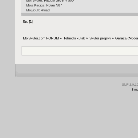
Moj Skuter: Piaggio Beverly 500
Moja Kaciga: Nolan N87
MojSpuh: 4road
Str: [
1
]
MojSkuter.com FORUM
»
Tehnički kutak
»
Skuter projekti
»
Garaža
(Moder
SMF 2.0.1
Simp