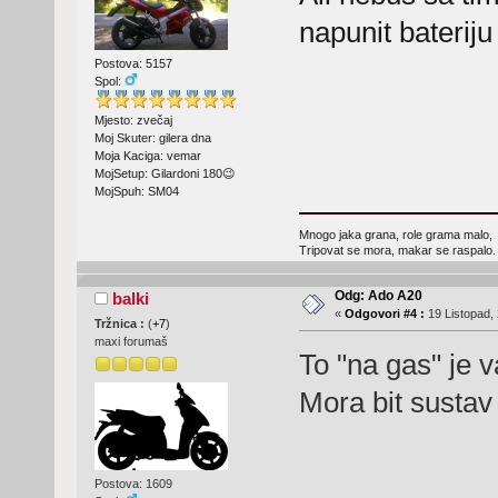
napunit baterij
Postova: 5157
Spol:
Mjesto: zvečaj
Moj Skuter: gilera dna
Moja Kaciga: vemar
MojSetup: Gilardoni 180😉
MojSpuh: SM04
Mnogo jaka grana, role grama malo,
Tripovat se mora, makar se raspalo.
Odg: Ado A20
balki
«
Odgovori #4 :
19 Listopad, 
Tržnica :
(
+7
)
maxi forumaš
To "na gas" je va
Mora bit sustav 
Postova: 1609