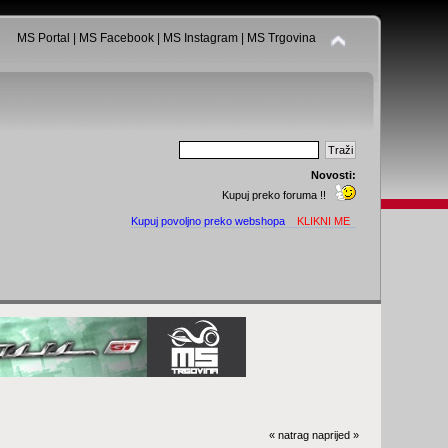
MS Portal
|
MS Facebook
|
MS Instagram
|
MS Trgovina
Novosti:
Kupuj preko foruma !!
Kupuj povoljno preko webshopa
KLIKNI ME
« natrag
naprijed »