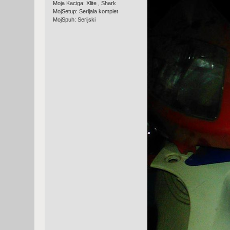
Moja Kaciga: Xlite , Shark
MojSetup: Serijala komplet
MojSpuh: Serijski