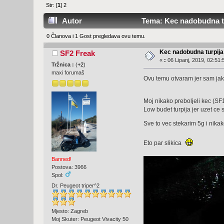
Str: [
1
]
2
Autor
Tema: Kec nadobudna tu
0 Članova i 1 Gost pregledava ovu temu.
Kec nadobudna turpija
SF2 Freak
«
:
06 Lipanj, 2019, 02:51:
Tržnica :
(
+2
)
maxi forumaš
Ovu temu otvaram jer sam jako 
Moj nikako preboljeli kec (SF
Low budet turpija jer uzet ce
Sve to vec stekarim 5g i nikak
Eto par slikica
Banned!
Postova: 3966
Spol:
Dr. Peugeot triper^2
Mjesto: Zagreb
Moj Skuter: Peugeot Vivacity 50