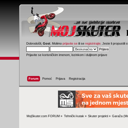
Dobrodošli,
Gost
. Molimo
prijavite se
ili se
registrirajte
. Jeste li propustili 
Prijavite se korisničkim imenom, lozinkom i duljinom prijave
Forum
Pomoć
Prijava
Registracija
MojSkuter.com FORUM
»
Tehnički kutak
»
Skuter projekti
»
Garaža
(Mo