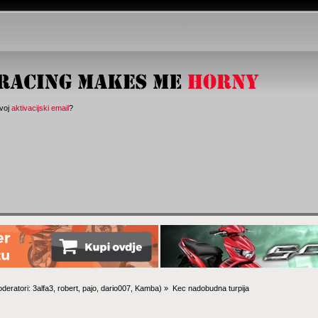
svoj
aktivacijski email
?
deratori:
3alfa3
,
robert
,
pajo
,
dario007
,
Kamba
) »
Kec nadobudna turpija