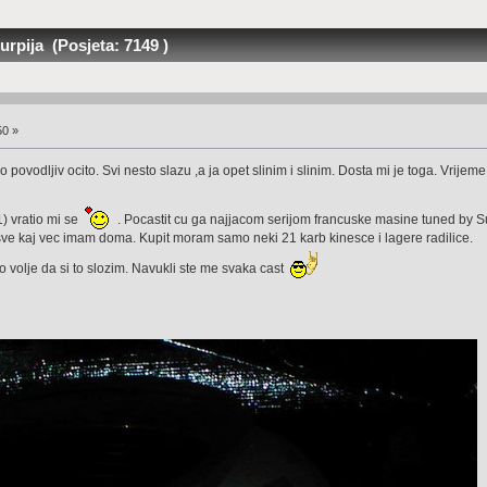
rpija (Posjeta: 7149 )
50 »
povodljiv ocito. Svi nesto slazu ,a ja opet slinim i slinim. Dosta mi je toga. Vrijem
1) vratio mi se
. Pocastit cu ga najjacom serijom francuske masine tuned by S
 sve kaj vec imam doma. Kupit moram samo neki 21 karb kinesce i lagere radilice.
o volje da si to slozim. Navukli ste me svaka cast