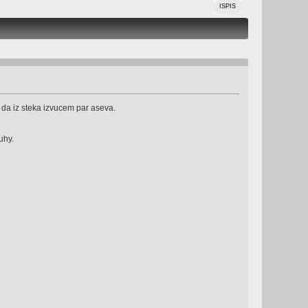
ISPIS
e da iz steka izvucem par aseva.
uhy.