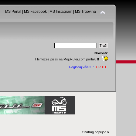
MS Portal
|
MS Facebook
|
MS Instagram
|
MS Trgovina
Novosti:
I ti možeš pisati na MojSkuter.com portalu !!
Pogledaj više tu :
UPUTE
« natrag
naprijed »