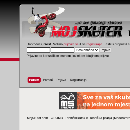
Dobrodošli,
Gost
. Molimo
prijavite se
ili se
registrirajte
. Jeste li propustili 
Prijavite se korisničkim imenom, lozinkom i duljinom prijave
Forum
Pomoć
Prijava
Registracija
MojSkuter.com FORUM
»
Tehnički kutak
»
Tehnička pitanja
(Moderatori