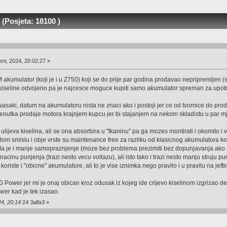
(Posjeta: 18100 )
ni, 2024, 20:02:27 »
umulator (koji je i u Z750) koji se do prije par godina prodavao nepripremljen (suh
kiseline odvojeno pa je najcesce moguce kupiti samo akumulator spreman za upotrebu 
wasaki, datum na akumulatoru nista ne znaci ako i postoji jer ce od tvornice do p
trenutka prodaje motora krajnjem kupcu jer bi stajanjem na nekom skladistu u par m
 ulijeva kiselina, ali se ona absorbira u "tkaninu" pa ga mozes montirati i okomito i 
tom smislu i obje vrste su maintenance free za razliku od klasicnog akumulatora koji
je i manje samopraznjenje (moze bez problema prezimiti bez dopunjavanja ako se 
 nacinu punjenja (trazi nesto vecu voltazu), ali isto tako i trazi nesto manju struju 
oriste i "obicne" akumulatore, ali to je vise iznimka nego pravilo i u pravilu na jeft
Power jer mi je onaj obican kroz odusak iz kojeg ide crijevo kiselinom izgrizao dek
er kad je tek izasao.
4, 20:14:14 3alfa3
»