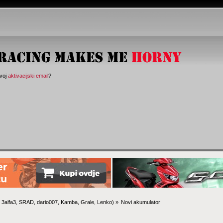
svoj
aktivacijski email
?
:
3alfa3
,
SRAD
,
dario007
,
Kamba
,
Grale
,
Lenko
) »
Novi akumulator