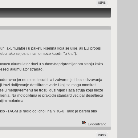
ISPIS
i akumulator i u paketu kiselina koja se ulije, ali EU propisi
iako se jos tu i tamo moze kupiti i "u kitu").
rodavaca akumulator doci u suhom/nepripremljenom stanju kako
jeseci akumulator stradao.
vodoravno jer ne moze iscuriti, a i zatvoren je i bez odrzavanja.
 trazi dolijevanje destilirane vode i koji se mogu montirati
u medjuvremenu ne trosi), duzi vijek i jaca struja koju moze
punjenja. Na motociklima je prakticki standard vec par desetljeca
inijim motorima.
lo - i AGM je radio odlicno i na NRG-u. Tako je barem bilo
Evidentirano
ISPIS