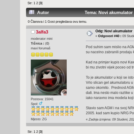
Str:
1
2
[
3
]
Autor
Tema: Novi akumulator 
0 Članova i 1 Gost pregledava ovu temu.
Odg: Novi akumulator
3alfa3
«
Odgovori #40 :
09 Stude
moderator mini
Tržnica :
(
0
)
Pod suhim sam mislio na AGM ak
maxi forumaš
su nacelno zabranili prodaju 
Kad na primjer kupis novi Ka
bi mu zivotni vijek poceo od 
To je akumulator u koji se isto
Vrlo slican gel akumulatoru u 
samo okomito. Prednost AGMa 
dati. Ima nesto malo razlike u
iako naravno ima modela koji k
Postova: 15041
Spol:
Stavio sam AGM i na svoj NRG 
2005. kad sam kupio NRG Pow
Mjesto: ZG
«
Zadnja izmjena: 09 Studeni, 202
Str:
1
2
[
3
]