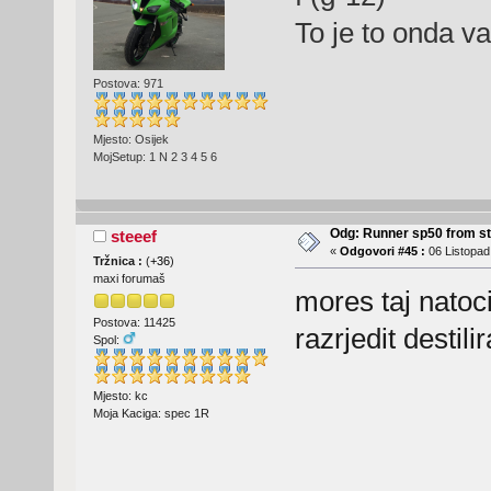
To je to onda v
Postova: 971
Mjesto: Osijek
MojSetup: 1 N 2 3 4 5 6
Odg: Runner sp50 from s
steeef
«
Odgovori #45 :
06 Listopad
Tržnica :
(
+36
)
maxi forumaš
mores taj natoc
Postova: 11425
razrjedit desti
Spol:
Mjesto: kc
Moja Kaciga: spec 1R