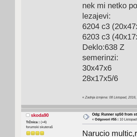
nek mi netko po
lezajevi:
6204 c3 (20x47
6203 c3 (40x17
Deklo:638 Z
semerinzi:
30x47x6
28x17x5/6
«
Zadnja izmjena: 08 Listopad, 2016
Odg: Runner sp50 from s
skoda90
«
Odgovori #55 :
10 Listopad
Tržnica :
(
+4
)
forumski skuteraš
Narucio multic,r