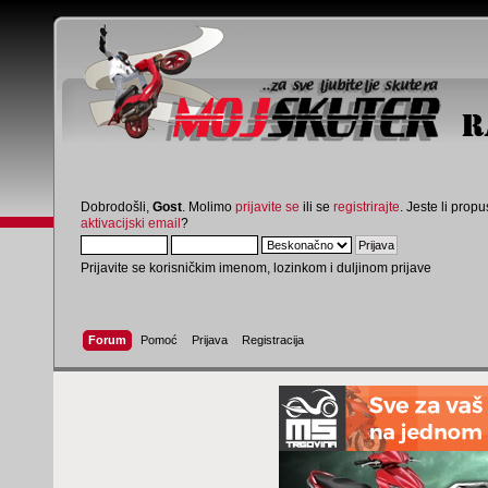
Dobrodošli,
Gost
. Molimo
prijavite se
ili se
registrirajte
. Jeste li propus
aktivacijski email
?
Prijavite se korisničkim imenom, lozinkom i duljinom prijave
Forum
Pomoć
Prijava
Registracija