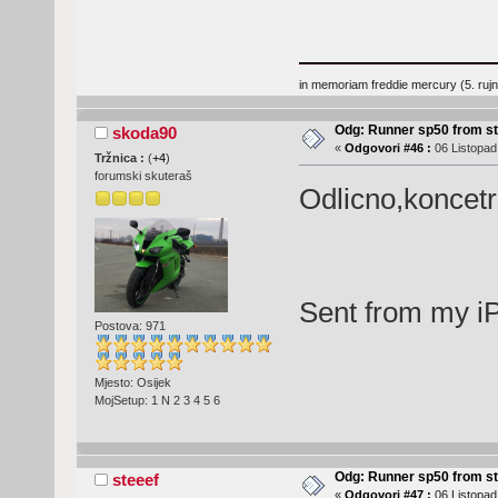
in memoriam freddie mercury (5. ruj
Odg: Runner sp50 from s
skoda90
«
Odgovori #46 :
06 Listopad
Tržnica :
(
+4
)
forumski skuteraš
Odlicno,koncetr
Sent from my i
Postova: 971
Mjesto: Osijek
MojSetup: 1 N 2 3 4 5 6
Odg: Runner sp50 from s
steeef
«
Odgovori #47 :
06 Listopad