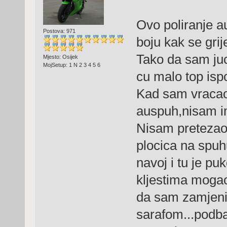
Ovo poliranje au
Postova: 971
boju kak se grij
Tako da sam juce
Mjesto: Osijek
MojSetup: 1 N 2 3 4 5 6
cu malo top ispo
Kad sam vracao 
auspuh,nisam im
Nisam pretezao 
plocica na spuhu
navoj i tu je p
kljestima mogao 
da sam zamjeni
sarafom...podba