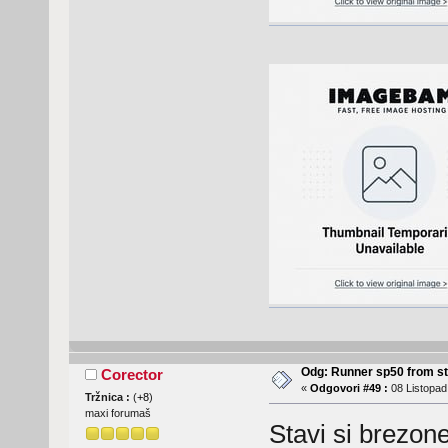
Odg: Runner sp50 from s
Corector
«
Odgovori #49 :
08 Listopad
Tržnica :
(
+8
)
maxi forumaš
Stavi si brezone