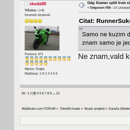
Odg: Runner sp50 from s
skoda90
«
Odgovori #59 :
10 Listopad
Tržnica :
(
+4
)
forumski skuteraš
Citat: RunnerSuk
Samo ne kuzim di 
znam samo je je
Ne znam,vald k
Postova: 971
Mjesto: Osijek
MojSetup: 1 N 2 3 4 5 6
Str:
1
2
[
3
]
4
5
6
7
8
9
...
13
MojSkuter.com FORUM
»
Tehnički kutak
»
Skuter projekti
»
Garaža
(Moder