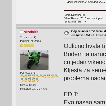
«
Zadnja izmjena: 08 Listopad, 201
Gilera Runnner 50\
Gilera Runner 70 \ karbosi triperi
Aprilia SR172R /
Odg: Runner sp50 from s
skoda90
«
Odgovori #54 :
08 Listopad
Tržnica :
(
+4
)
forumski skuteraš
Odlicno,hvala ti
Budem ja naruci
cu jedan vikend 
Kljesta za seme
Postova: 971
problema nad
Mjesto: Osijek
MojSetup: 1 N 2 3 4 5 6
EDIT:
Evo nasao sam 