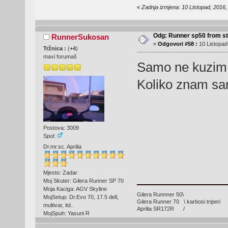
«
Zadnja izmjena: 10 Listopad, 2016
Odg: Runner sp50 from s
RunnerSukosan
«
Odgovori #58 :
10 Listopad
Tržnica :
(
+4
)
maxi forumaš
Samo ne kuzim d
Koliko znam sa
Postova: 3009
Spol:
Dr.mr.sc. Aprilia
Mjesto: Zadar
Moj Skuter: Gilera Runner SP 70
Moja Kaciga: AGV Skyline
Gilera Runnner 50\
MojSetup: Dr.Evo 70, 17.5 dell,
Gilera Runner 70 \ karbosi triperi
multivar, itd..
Aprilia SR172R /
MojSpuh: Yasuni R