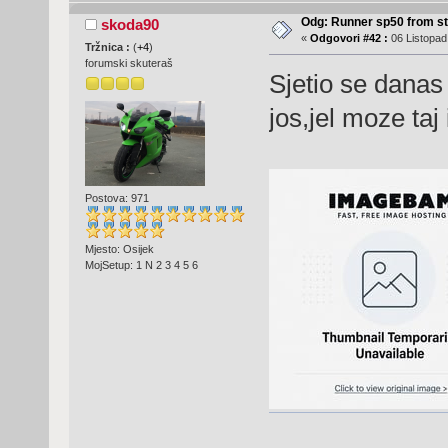
Odg: Runner sp50 from s
skoda90
«
Odgovori #42 :
06 Listopad
Tržnica :
(
+4
)
forumski skuteraš
Sjetio se danas 
jos,jel moze taj 
Postova: 971
Mjesto: Osijek
MojSetup: 1 N 2 3 4 5 6