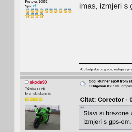
Postova: 10852
imas, izmjeri s
Spol:
>Od kolijevke do groba, najljepse je 
Odg: Runner sp50 from s
skoda90
«
Odgovori #50 :
08 Listopad
Tržnica :
(
+4
)
forumski skuteraš
Citat: Corector -
Stavi si brezone u
izmjeri s gps-om.