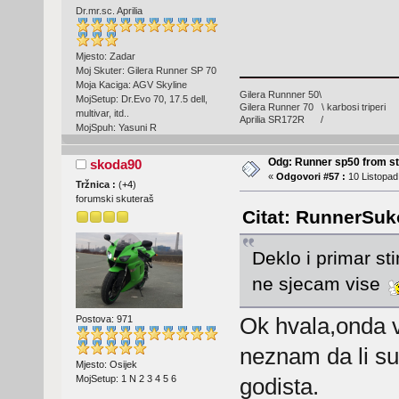
Dr.mr.sc. Aprilia
Mjesto: Zadar
Moj Skuter: Gilera Runner SP 70
Moja Kaciga: AGV Skyline
Gilera Runnner 50\
MojSetup: Dr.Evo 70, 17.5 dell,
Gilera Runner 70 \ karbosi triperi
multivar, itd..
Aprilia SR172R /
MojSpuh: Yasuni R
Odg: Runner sp50 from s
skoda90
«
Odgovori #57 :
10 Listopad
Tržnica :
(
+4
)
forumski skuteraš
Citat: RunnerSuk
Deklo i primar s
ne sjecam vise
Ok hvala,onda vj
Postova: 971
neznam da li su 
Mjesto: Osijek
MojSetup: 1 N 2 3 4 5 6
godista.