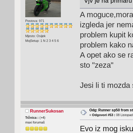
Vjv je na primar
A moguce,moram
Postova: 971
izgleda jer nem
problem kupit k
Mjesto: Osijek
MojSetup: 1 N 2 3 4 5 6
problem kako n
A opet ako se ra
sto "zeza"
Jesi li ti mozda
Odg: Runner sp50 from s
RunnerSukosan
«
Odgovori #53 :
08 Listopad
Tržnica :
(
+4
)
maxi forumaš
Evo iz mog isku