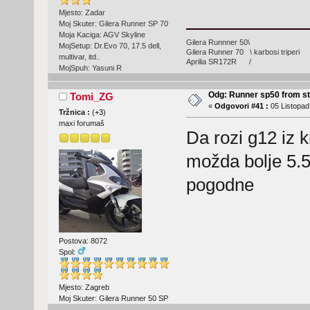
Mjesto: Zadar
Moj Skuter: Gilera Runner SP 70
Moja Kaciga: AGV Skyline
Gilera Runnner 50\
MojSetup: Dr.Evo 70, 17.5 dell,
Gilera Runner 70 \ karbosi triperi
multivar, itd..
Aprilia SR172R /
MojSpuh: Yasuni R
Odg: Runner sp50 from s
Tomi_ZG
«
Odgovori #41 :
05 Listopad
Tržnica :
(
+3
)
maxi forumaš
Da rozi g12 iz 
možda bolje 5.5,
pogodne
Postova: 8072
Spol:
Mjesto: Zagreb
Moj Skuter: Gilera Runner 50 SP