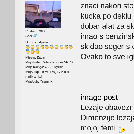
znaci nakon sto 
kucka po deklu 
dobar alat za sk
Postova: 3009
imao s benzinsk
Spol:
Dr.mr.sc. Aprilia
skidao seger s d
Ovako to sve ig
Mjesto: Zadar
Moj Skuter: Gilera Runner SP 70
Moja Kaciga: AGV Skyline
MojSetup: Dr.Evo 70, 17.5 dell,
multivar, itd..
MojSpuh: Yasuni R
image post
Lezaje obavezno
Dimenzije lezaj
mojoj temi