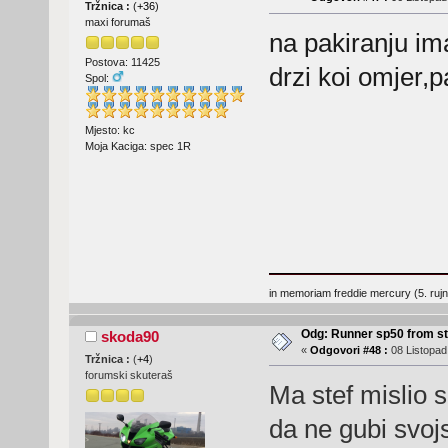
Tržnica :
(
+36
)
maxi forumaš
na pakiranju im
Postova: 11425
drzi koi omjer,
Spol:
Mjesto: kc
Moja Kaciga: spec 1R
in memoriam freddie mercury (5. ruj
Odg: Runner sp50 from s
skoda90
«
Odgovori #48 :
08 Listopad
Tržnica :
(
+4
)
forumski skuteraš
Ma stef mislio s
da ne gubi svoj