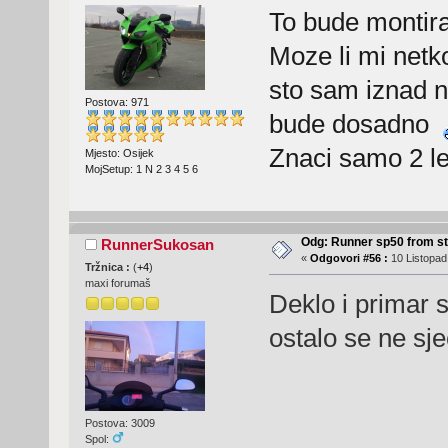
To bude montira
Moze li mi netko
sto sam iznad 
Postova: 971
bude dosadno
Znaci samo 2 lez
Mjesto: Osijek
MojSetup: 1 N 2 3 4 5 6
Odg: Runner sp50 from s
RunnerSukosan
«
Odgovori #56 :
10 Listopad
Tržnica :
(
+4
)
maxi forumaš
Deklo i primar 
ostalo se ne sj
Postova: 3009
Spol: