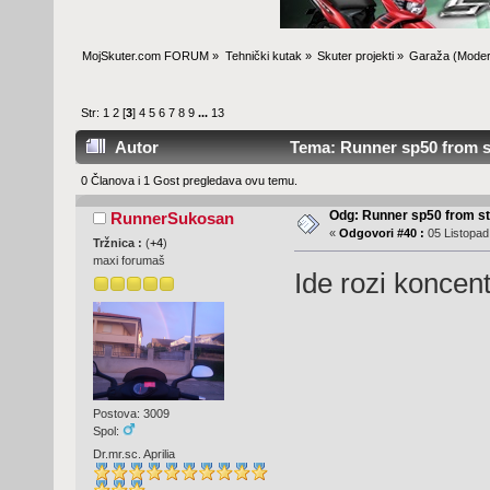
MojSkuter.com FORUM
»
Tehnički kutak
»
Skuter projekti
»
Garaža
(Moder
Str:
1
2
[
3
]
4
5
6
7
8
9
...
13
Autor
Tema: Runner sp50 from st
0 Članova i 1 Gost pregledava ovu temu.
Odg: Runner sp50 from s
RunnerSukosan
«
Odgovori #40 :
05 Listopad
Tržnica :
(
+4
)
maxi forumaš
Ide rozi koncent
Postova: 3009
Spol:
Dr.mr.sc. Aprilia