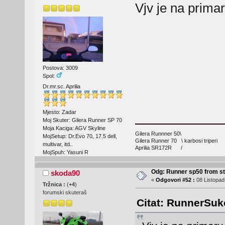
Vjv je na prima
Postova: 3009
Spol:
Dr.mr.sc. Aprilia
Mjesto: Zadar
Moj Skuter: Gilera Runner SP 70
Moja Kaciga: AGV Skyline
Gilera Runnner 50\
MojSetup: Dr.Evo 70, 17.5 dell,
Gilera Runner 70 \ karbosi triperi
multivar, itd..
Aprilia SR172R /
MojSpuh: Yasuni R
Odg: Runner sp50 from s
skoda90
«
Odgovori #52 :
08 Listopad
Tržnica :
(
+4
)
forumski skuteraš
Citat: RunnerSuk