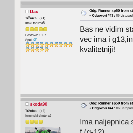
Odg: Runner sp50 from s
Dax
«
Odgovori #43 :
06 Listopad
Tržnica :
(
+1
)
maxi forumaš
Bas ne vidim st
Postova: 1357
vec ima i g13,in
Spol:
kvalitetniji!
Odg: Runner sp50 from s
skoda90
«
Odgovori #44 :
06 Listopad
Tržnica :
(
+4
)
forumski skuteraš
Ima naljepnica 
f (g-12)