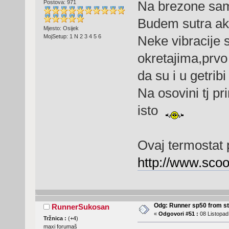
Na brezone sam 
Postova: 971
Budem sutra ako
Mjesto: Osijek
MojSetup: 1 N 2 3 4 5 6
Neke vibracije 
okretajima,prvo
da su i u getribi
Na osovini tj p
isto
Ovaj termostat 
http://www.sco
Odg: Runner sp50 from s
RunnerSukosan
«
Odgovori #51 :
08 Listopad
Tržnica :
(
+4
)
maxi forumaš