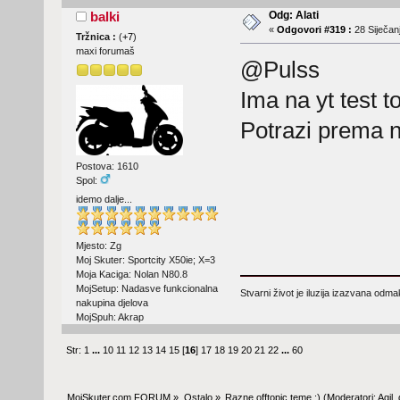
Odg: Alati
balki
«
Odgovori #319 :
28 Siječanj
Tržnica :
(
+7
)
maxi forumaš
@Pulss
Ima na yt test t
Potrazi prema 
Postova: 1610
Spol:
idemo dalje...
Mjesto: Zg
Moj Skuter: Sportcity X50ie; X=3
Moja Kaciga: Nolan N80.8
MojSetup: Nadasve funkcionalna
Stvarni život je iluzija izazvana odm
nakupina djelova
MojSpuh: Akrap
Str:
1
...
10
11
12
13
14
15
[
16
]
17
18
19
20
21
22
...
60
MojSkuter.com FORUM
»
Ostalo
»
Razne offtopic teme :)
(Moderatori:
Agil
,