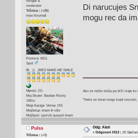
strugar &
Di narucujes Sn
moderator
Tržnica :
(
+26
)
mogu rec da im
maxi forumaš
Postova: 6811
Spol:
B( . )( . )BIES MAKE ME SMILE
Mjesto: ZG
Ako se nešto sfuša pa drži i traje ko 
Moj Skuter: Baotian Rocky
"Neke se stvari mogu kupit novcem, 
180cc
Moja Kaciga: Vemar, IXS
MojSetup: imam ih više
MojSpuh: sporcki auspuh imam
Odg: Alati
Pulss
«
Odgovori #313 :
26 Siječanj
Tržnica :
(
+3
)