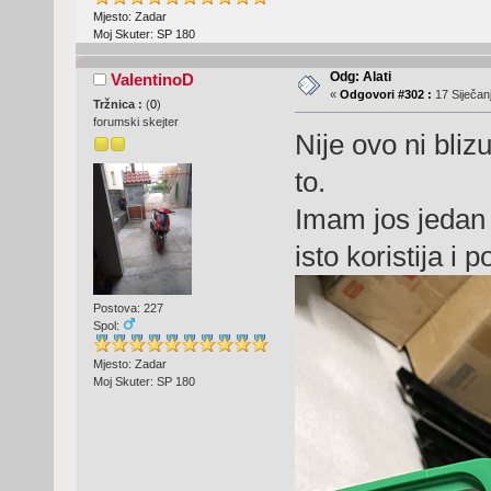
Mjesto: Zadar
Moj Skuter: SP 180
Odg: Alati
ValentinoD
«
Odgovori #302 :
17 Siječanj
Tržnica :
(
0
)
forumski skejter
Nije ovo ni bliz
to.
Imam jos jedan 
isto koristija i 
Postova: 227
Spol:
Mjesto: Zadar
Moj Skuter: SP 180