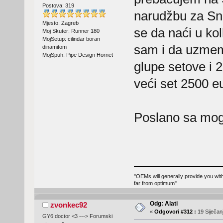
Postova: 319
narudžbu za Sna
Mjesto: Zagreb
se da naći u kolk
Moj Skuter: Runner 180
MojSetup: cilindar boran
sam i da uzmem 
dinamitom
MojSpuh: Pipe Design Hornet
glupe setove i 
veći set 2500 eu
Poslano sa mog 
"OEMs will generally provide you with
far from optimum"
Odg: Alati
zvonkec92
«
Odgovori #312 :
19 Siječanj
GY6 doctor <3 ---> Forumski