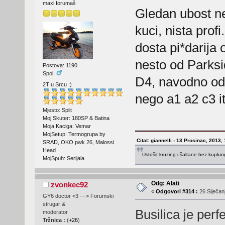
maxi forumaš
Gledan ubost ne
kuci, nista prof
dosta pi*darija o
nesto od Parksi
Postova: 1190
Spol:
D4, navodno odl
2T u Srcu :)
nego a1 a2 c3 i
Mjesto: Split
Moj Skuter: 180SP & Batina
Moja Kaciga: Vemar
MojSetup: Termogrupa by
Citat: giannelli - 13 Prosinac, 2013,
SRAD, OKO pwk 26, Malossi
Head
Ustošit kruzing i šaltane bez kuplu
MojSpuh: Serijala
Odg: Alati
zvonkec92
«
Odgovori #314 :
26 Siječanj
GY6 doctor <3 ---> Forumski
strugar &
Busilica je perf
moderator
Tržnica :
(
+26
)