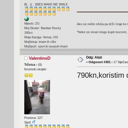
B( . )( . )BIES MAKE ME SMILE
Mjesto: ZG
Ako se nešto sfuša pa drži i traje ko 
Moj Skuter: Baotian Rocky
"Neke se stvari mogu kupit novcem, 
180cc
Moja Kaciga: Vemar, IXS
MojSetup: imam ih više
MojSpuh: sporcki auspuh imam
Odg: Alati
ValentinoD
«
Odgovori #301 :
17 Siječanj
Tržnica :
(
0
)
forumski skejter
790kn,koristim d
Postova: 227
Spol: