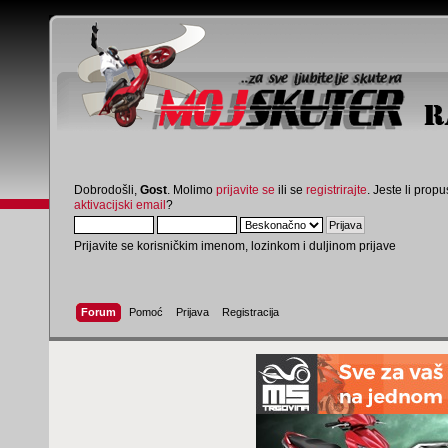
Dobrodošli,
Gost
. Molimo
prijavite se
ili se
registrirajte
. Jeste li propus
aktivacijski email
?
Prijavite se korisničkim imenom, lozinkom i duljinom prijave
Forum
Pomoć
Prijava
Registracija