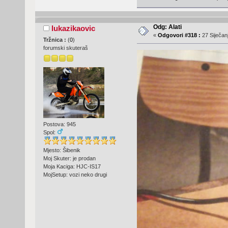
Odg: Alati
lukazikaovic
«
Odgovori #318 :
27 Siječanj
Tržnica :
(
0
)
forumski skuteraš
Postova: 945
Spol:
Mjesto: Šibenik
Moj Skuter: je prodan
Moja Kaciga: HJC-IS17
MojSetup: vozi neko drugi