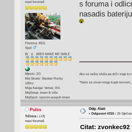
s foruma i odlic
maxi forumaš
nasadis bateriju
Postova: 6811
Spol:
B( . )( . )BIES MAKE ME SMILE
Mjesto: ZG
Ako se nešto sfuša pa drži i traje ko 
Moj Skuter: Baotian Rocky
"Neke se stvari mogu kupit novcem, 
180cc
Moja Kaciga: Vemar, IXS
MojSetup: imam ih više
MojSpuh: sporcki auspuh imam
Odg: Alati
Pulss
«
Odgovori #315 :
26 Siječanj
Tržnica :
(
+3
)
maxi forumaš
Citat: zvonkec92 