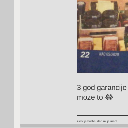
3 god garancije
moze to 😂
život je borba, dan mi je meč!