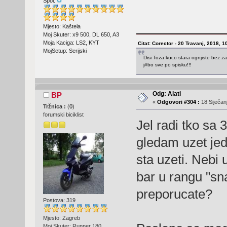
Spol:
Mjesto: Kaštela
Moj Skuter: x9 500, DL 650, A3
Moja Kaciga: LS2, KYT
Citat: Corector - 20 Travanj, 2018, 1
MojSetup: Serijski
Disi Toza kuco stara ognjiste bez za
j#bo sve po spisku!!!
Odg: Alati
BP
«
Odgovori #304 :
18 Siječanj
Tržnica :
(
0
)
forumski biciklist
Jel radi tko sa
gledam uzet jed
sta uzeti. Nebi 
bar u rangu "sn
preporucate?
Postova: 319
Mjesto: Zagreb
Moj Skuter: Runner 180