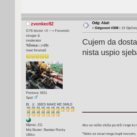
Odg: Alati
zvonkec92
«
Odgovori #308 :
19 Siječanj
GY6 doctor <3 ---> Forumski
strugar &
Cujem da dosta l
moderator
Tržnica :
(
+26
)
nista uspio sje
maxi forumaš
Postova: 6811
Spol:
B( . )( . )BIES MAKE ME SMILE
Mjesto: ZG
Ako se nešto sfuša pa drži i traje ko 
Moj Skuter: Baotian Rocky
"Neke se stvari mogu kupit novcem, 
180cc