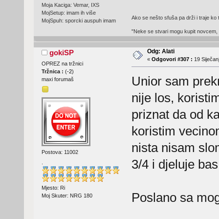
Moja Kaciga: Vemar, IXS
MojSetup: imam ih više
Ako se nešto sfuša pa drži i traje ko 
MojSpuh: sporcki auspuh imam
"Neke se stvari mogu kupit novcem, 
Odg: Alati
gokiSP
«
Odgovori #307 :
19 Siječanj
OPREZ na tržnici
Tržnica :
(
-2
)
Unior sam prekr
maxi forumaš
nije los, korist
priznat da od k
koristim vecinom
nista nisam slo
Postova: 11002
3/4 i djeluje bas
.
Mjesto: Ri
Poslano sa mog
Moj Skuter: NRG 180