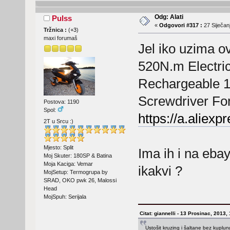
Odg: Alati
Pulss
«
Odgovori #317 :
27 Siječanj
Tržnica :
(
+3
)
maxi forumaš
Jel iko uzima 
520N.m Electri
Rechargeable 1
Screwdriver For
Postova: 1190
Spol:
https://a.aliex
2T u Srcu :)
Mjesto: Split
Ima ih i na ebayu
Moj Skuter: 180SP & Batina
Moja Kaciga: Vemar
ikakvi ?
MojSetup: Termogrupa by
SRAD, OKO pwk 26, Malossi
Head
MojSpuh: Serijala
Citat: giannelli - 13 Prosinac, 2013,
Ustošit kruzing i šaltane bez kuplu