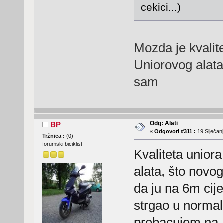
cekici...)
Mozda je kvalit
Uniorovog alata 
sam
Odg: Alati
BP
«
Odgovori #311 :
19 Siječanj
Tržnica :
(
0
)
forumski biciklist
Kvaliteta unior
alata, što novog
da ju na 6m cij
strgao u normal
prebacujem na S