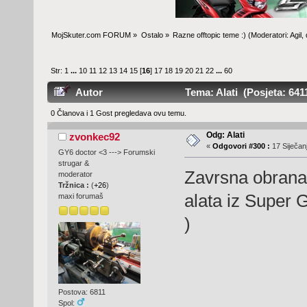
MojSkuter.com FORUM
»
Ostalo
»
Razne offtopic teme :)
(Moderatori:
Agil
,
Str:
1
...
10
11
12
13
14
15
[
16
]
17
18
19
20
21
22
...
60
Autor
Tema: Alati (Posjeta: 641
0 Članova i 1 Gost pregledava ovu temu.
Odg: Alati
zvonkec92
«
Odgovori #300 :
17 Siječanj
GY6 doctor <3 ---> Forumski
strugar &
Zavrsna obrana 
moderator
Tržnica :
(
+26
)
alata iz Super G
maxi forumaš
)
Postova: 6811
Spol: