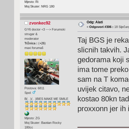
Mjesto: Ri
Moj Skuter: NRG 180
Odg: Alati
zvonkec92
«
Odgovori #306 :
18 Siječanj
GY6 doctor <3 ---> Forumski
strugar &
Taj BGS je reka
moderator
Tržnica :
(
+26
)
slicnih takvih. 
maxi forumaš
gedorama koji s
ima tome preko 
sam na T komad s
uvijek citavo, n
Postova: 6811
Spol:
kostao 80kn tada
B( . )( . )BIES MAKE ME SMILE
proxxonn jer ih
Mjesto: ZG
Moj Skuter: Baotian Rocky
180cc