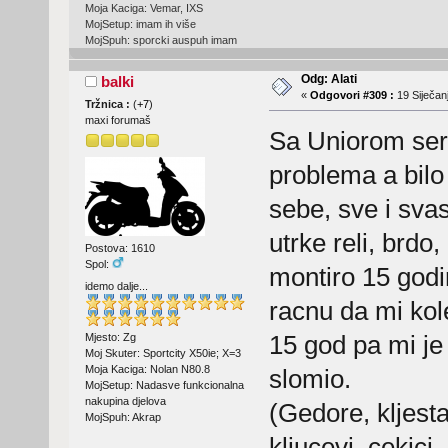
Moja Kaciga: Vemar, IXS
MojSetup: imam ih više
MojSpuh: sporcki auspuh imam
Odg: Alati
balki
«
Odgovori #309 :
19 Siječanj
Tržnica :
(
+7
)
maxi forumaš
Sa Uniorom sera
problema a bilo 
sebe, sve i sva
utrke reli, brdo
Postova: 1610
Spol:
montiro 15 godin
idemo dalje...
racnu da mi kole
15 god pa mi je
Mjesto: Zg
Moj Skuter: Sportcity X50ie; X=3
Moja Kaciga: Nolan N80.8
slomio.
MojSetup: Nadasve funkcionalna
nakupina djelova
(Gedore, kljesta
MojSpuh: Akrap
kljucevi, cekici..