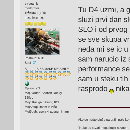
strugar &
Tu D4 uzmi, a g
moderator
Tržnica :
(
+26
)
sluzi prvi dan s
maxi forumaš
SLO i od prvog 
se sve skupa vrt
neda mi se ic u
sam narucio iz 
Postova: 6811
Spol:
performance ser
B( . )( . )BIES MAKE ME SMILE
sam u steku tih
rasprodo
nika
Mjesto: ZG
Moj Skuter: Baotian Rocky
180cc
Moja Kaciga: Vemar, IXS
MojSetup: imam ih više
MojSpuh: sporcki auspuh imam
Ako se nešto sfuša pa drži i traje ko 
"Neke se stvari mogu kupit novcem, 