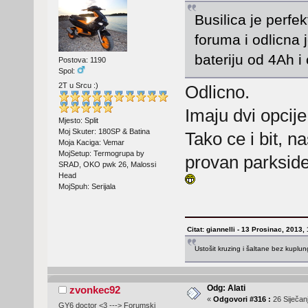
Busilica je perfe
foruma i odlicna 
bateriju od 4Ah i
Postova: 1190
Spol:
2T u Srcu :)
Odlicno.
Imaju dvi opcij
Mjesto: Split
Moj Skuter: 180SP & Batina
Tako ce i bit, na
Moja Kaciga: Vemar
MojSetup: Termogrupa by
provan parksid
SRAD, OKO pwk 26, Malossi
Head
MojSpuh: Serijala
Citat: giannelli - 13 Prosinac, 2013,
Ustošit kruzing i šaltane bez kuplu
Odg: Alati
zvonkec92
«
Odgovori #316 :
26 Siječanj
GY6 doctor <3 ---> Forumski