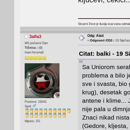
Stvarni život je iluzija izazvana odm
Odg: Alati
3alfa3
«
Odgovori #310 :
19 Siječanj
MS počasni član
Tržnica :
(
0
)
Citat: balki - 19 
maxi forumaš
Sa Uniorom seraf
problema a bilo je
sve i svasta, bio
krug), desetak g
antene i klime...
Postova: 15041
Spol:
nije pala u dimnj
Znaci nikad nista
Mjesto: ZG
(Gedore, kljesta, 