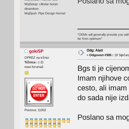
Poslano sa mog 
MojSetup: cilindar boran
dinamitom
MojSpuh: Pipe Design Hornet
"OEMs will generally provide you with
far from optimum"
Odg: Alati
gokiSP
«
Odgovori #305 :
18 Siječanj
OPREZ na tržnici
Tržnica :
(
-2
)
Bgs ti je cijenom
maxi forumaš
Imam njihove co
cesto, ali imam 
do sada nije izd
Postova: 11002
Poslano sa mog
.