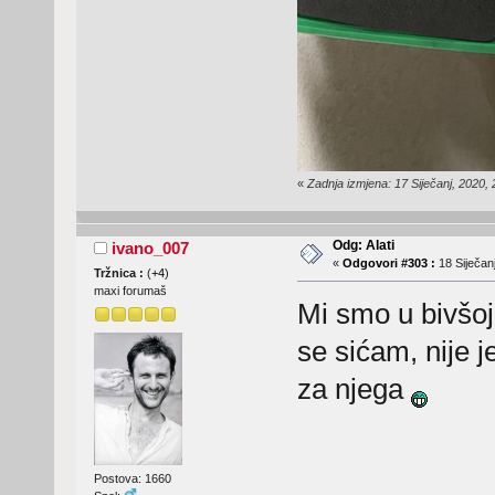
«
Zadnja izmjena: 17 Siječanj, 2020,
Odg: Alati
ivano_007
«
Odgovori #303 :
18 Siječanj
Tržnica :
(
+4
)
maxi forumaš
Mi smo u bivšoj f
se sićam, nije 
za njega
Postova: 1660