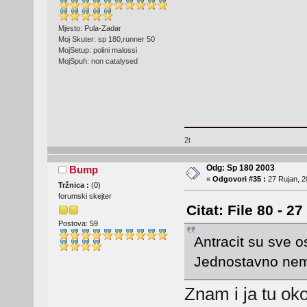
Mjesto: Pula-Zadar
Moj Skuter: sp 180,runner 50
MojSetup: polini malossi
MojSpuh: non catalysed
2t
Odg: Sp 180 2003
Bump
«
Odgovori #35 :
27 Rujan, 2
Tržnica :
(
0
)
forumski skejter
Citat: File 80 - 2
Postova: 59
Antracit su sve 
Jednostavno nemo
Znam i ja tu ok