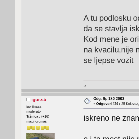
A tu podlosku o
da se stavlja is
Kod mene je ori
na kvacilu,nije m
se ljepse vozit
2t
Odg: Sp 180 2003
igor.sb
«
Odgovori #29 :
25 Kolovoz,
igoriiinaaa
moderator
iskreno ne zn
Tržnica :
(
+16
)
maxi forumaš
a i ta mast nij