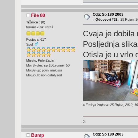
Odg: Sp 180 2003
File 80
«
Odgovori #32 :
25 Rujan, 2
Tržnica :
(
0
)
forumski skuteraš
Cvaja je dobila
Postova: 617
Posljednja sli
Spol:
Otisla je u vrlo
Mjesto: Pula-Zadar
Moj Skuter: sp 180,runner 50
MojSetup: polini malossi
MojSpuh: non catalysed
«
Zadnja izmjena: 25 Rujan, 2019, 19
2t
Odg: Sp 180 2003
Bump