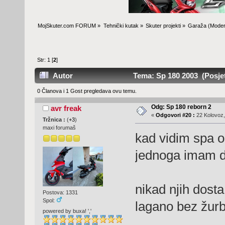
MojSkuter.com FORUM
»
Tehnički kutak
»
Skuter projekti
»
Garaža
(Moder
Str:
1
[
2
]
Autor
Tema: Sp 180 2003 (Posjet
0 Članova i 1 Gost pregledava ovu temu.
Odg: Sp 180 reborn 2
avr freak
«
Odgovori #20 :
22 Kolovoz,
Tržnica :
(
+3
)
maxi forumaš
kad vidim spa od
jednoga imam 
nikad njih dost
Postova: 1331
Spol:
lagano bez žurb
powered by buxa! ','