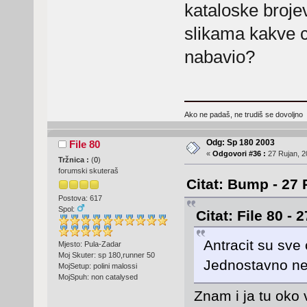
kataloske broje
slikama kakve ce
nabavio?
Ako ne padaš, ne trudiš se dovoljno
Odg: Sp 180 2003
File 80
«
Odgovori #36 :
27 Rujan, 2
Tržnica :
(
0
)
forumski skuteraš
Citat: Bump - 27 
Postova: 617
Spol:
Citat: File 80 -
Antracit su sve
Mjesto: Pula-Zadar
Moj Skuter: sp 180,runner 50
Jednostavno ne
MojSetup: polini malossi
MojSpuh: non catalysed
Znam i ja tu oko