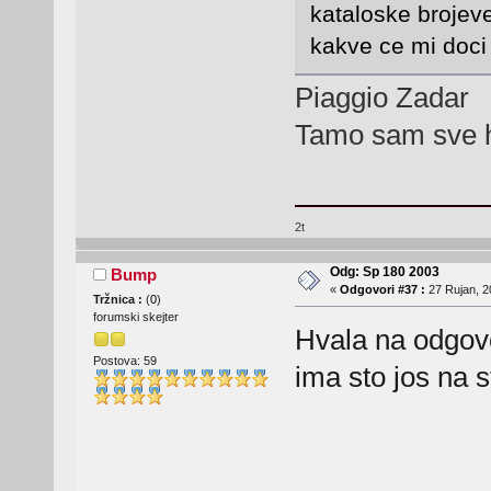
kataloske brojeve
kakve ce mi doci 
Piaggio Zadar
Tamo sam sve 
2t
Odg: Sp 180 2003
Bump
«
Odgovori #37 :
27 Rujan, 2
Tržnica :
(
0
)
forumski skejter
Hvala na odgovo
Postova: 59
ima sto jos na s