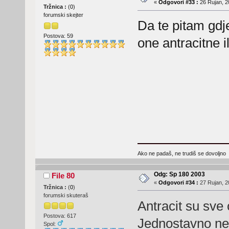
«
Odgovori #33 :
26 Rujan, 2
Tržnica :
(
0
)
forumski skejter
Da te pitam gdj
Postova: 59
one antracitne i
Ako ne padaš, ne trudiš se dovoljno
Odg: Sp 180 2003
File 80
«
Odgovori #34 :
27 Rujan, 2
Tržnica :
(
0
)
forumski skuteraš
Antracit su sve
Postova: 617
Jednostavno ne
Spol: