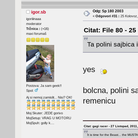
Odg: Sp 180 2003
igor.sb
«
Odgovori #31 :
25 Kolovoz,
igoriiinaaa
moderator
Citat: File 80 - 2
Tržnica :
(
+16
)
maxi forumaš
Ta polini sajbica
yes
Postova: Ja sam geek!!
bolcna, polini s
Spol:
Aj si nemoj zamislit... Nisi? OK!
remenicu
Moj Skuter: JEDE gorivo
MojSetup: VRAG U MOTORU
MojSpuh: golly k....
Citat: gagi racer - 27 Listopad, 2011
It is time for the Beast... the MUST