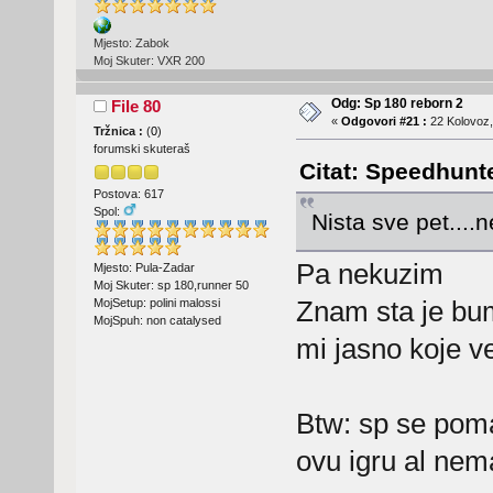
Mjesto: Zabok
Moj Skuter: VXR 200
Odg: Sp 180 reborn 2
File 80
«
Odgovori #21 :
22 Kolovoz,
Tržnica :
(
0
)
forumski skuteraš
Citat: Speedhunte
Postova: 617
Spol:
Nista sve pet....
Pa nekuzim
Mjesto: Pula-Zadar
Moj Skuter: sp 180,runner 50
Znam sta je bump
MojSetup: polini malossi
MojSpuh: non catalysed
mi jasno koje v
Btw: sp se poma
ovu igru al ne