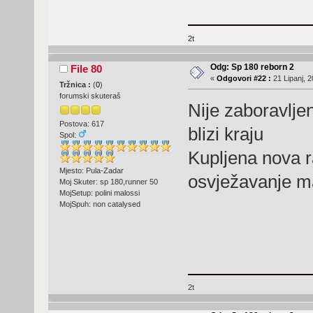
2t
Odg: Sp 180 reborn 2
File 80
«
Odgovori #22 :
21 Lipanj, 2
Tržnica :
(
0
)
forumski skuteraš
Nije zaboravljen
Postova: 617
blizi kraju
Spol:
Kupljena nova ra
Mjesto: Pula-Zadar
osvježavanje 
Moj Skuter: sp 180,runner 50
MojSetup: polini malossi
MojSpuh: non catalysed
2t