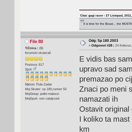
Citat: gagi racer - 27 Listopad, 2011
It is time for the Beast... the MUST
Odg: Sp 180 2003
File 80
«
Odgovori #28 :
24 Kolovoz,
Tržnica :
(
0
)
forumski skuteraš
E vidis bas sam 
Postova: 617
upravo sad sam
Spol:
premazao po cij
Mjesto: Pula-Zadar
Znaci po meni sa
Moj Skuter: sp 180,runner 50
MojSetup: polini malossi
namazati ih
MojSpuh: non catalysed
Ostavit original
I koliko ta mast 
km