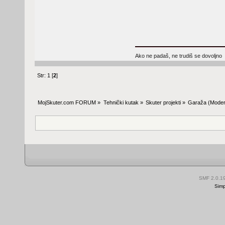
Ako ne padaš, ne trudiš se dovoljno
Str:
1
[
2
]
MojSkuter.com FORUM
»
Tehnički kutak
»
Skuter projekti
»
Garaža
(Moder
SMF 2.0.1
Simp