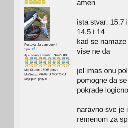
amen
ista stvar, 15,7
14,5 i 14
kad se namaze l
Postova: Ja sam geek!!
vise ne da
Spol:
Aj si nemoj zamislit... Nisi? OK!
jel imas onu pol
Moj Skuter: JEDE gorivo
MojSetup: VRAG U MOTORU
pomogne da se la
MojSpuh: golly k....
pokrade logicn
naravno sve je 
remenom za spa