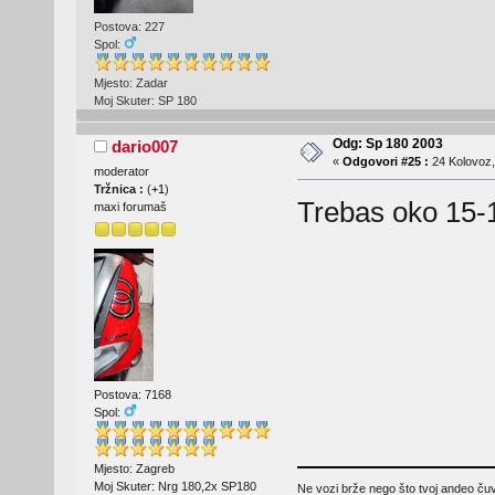
Postova: 227
Spol:
Mjesto: Zadar
Moj Skuter: SP 180
Odg: Sp 180 2003
dario007
«
Odgovori #25 :
24 Kolovoz,
moderator
Tržnica :
(
+1
)
Trebas oko 15-1
maxi forumaš
Postova: 7168
Spol:
Mjesto: Zagreb
Moj Skuter: Nrg 180,2x SP180
Ne vozi brže nego što tvoj andeo čuva