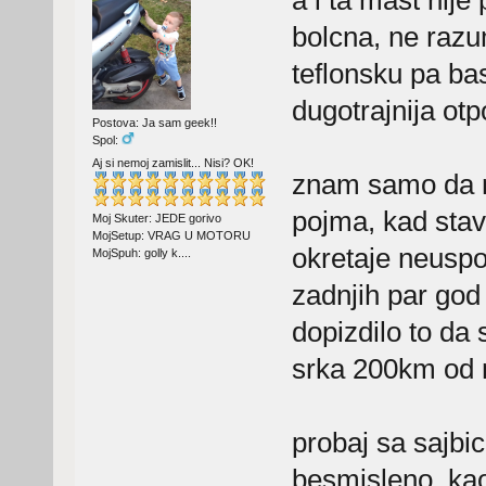
bolcna, ne razu
teflonsku pa ba
dugotrajnija ot
Postova: Ja sam geek!!
Spol:
Aj si nemoj zamislit... Nisi? OK!
znam samo da n
pojma, kad stavi
Moj Skuter: JEDE gorivo
MojSetup: VRAG U MOTORU
okretaje neuspo
MojSpuh: golly k....
zadnjih par god
dopizdilo to da 
srka 200km od
probaj sa sajbic
besmisleno, kao