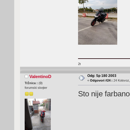
2t
Odg: Sp 180 2003
ValentinoD
«
Odgovori #24 :
24 Kolovoz,
Tržnica :
(
0
)
forumski skejter
Sto nije farban