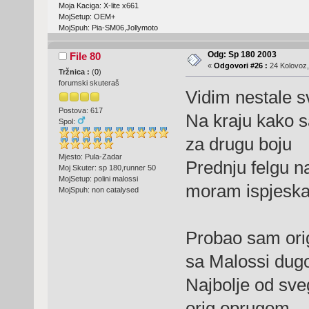
Moja Kaciga: X-lite x661
MojSetup: OEM+
MojSpuh: Pia-SM06,Jollymoto
Odg: Sp 180 2003
File 80
«
Odgovori #26 :
24 Kolovoz,
Tržnica :
(
0
)
forumski skuteraš
Vidim nestale sv
Postova: 617
Na kraju kako s
Spol:
za drugu boju
Mjesto: Pula-Zadar
Prednju felgu n
Moj Skuter: sp 180,runner 50
MojSetup: polini malossi
moram ispjeskari
MojSpuh: non catalysed
Probao sam orig
sa Malossi du
Najbolje od sve
orig oprugom