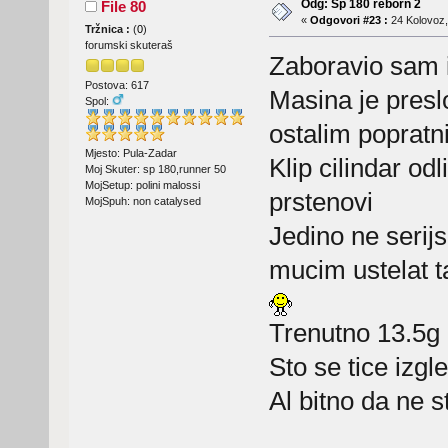
Odg: Sp 180 reborn 2
File 80
«
Odgovori #23 :
24 Kolovoz,
Tržnica :
(
0
)
forumski skuteraš
Zaboravio sam 
Postova: 617
Masina je presl
Spol:
ostalim popratn
Mjesto: Pula-Zadar
Klip cilindar odl
Moj Skuter: sp 180,runner 50
MojSetup: polini malossi
prstenovi
MojSpuh: non catalysed
Jedino ne serijs
mucim ustelat 
Trenutno 13.5g i
Sto se tice izgl
Al bitno da ne s