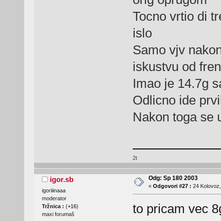
Tocno vrtio di 
islo
Samo vjv nakon p
iskustvu od fre
Imao je 14.7g s
Odlicno ide prv
Nakon toga se 
2t
Odg: Sp 180 2003
igor.sb
«
Odgovori #27 :
24 Kolovoz,
igoriiinaaa
moderator
to pricam vec 8g
Tržnica :
(
+16
)
maxi forumaš