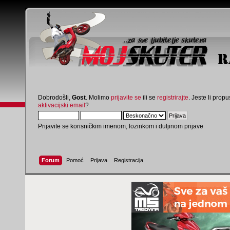
Dobrodošli,
Gost
. Molimo
prijavite se
ili se
registrirajte
. Jeste li propus
aktivacijski email
?
Prijavite se korisničkim imenom, lozinkom i duljinom prijave
Forum
Pomoć
Prijava
Registracija