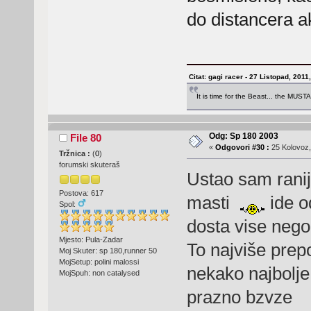
do distancera a
Citat: gagi racer - 27 Listopad, 2011
It is time for the Beast... the MUST
Odg: Sp 180 2003
File 80
«
Odgovori #30 :
25 Kolovoz,
Tržnica :
(
0
)
forumski skuteraš
Ustao sam ranij
Postova: 617
masti
ide o
Spol:
dosta vise nego
Mjesto: Pula-Zadar
To najviše pre
Moj Skuter: sp 180,runner 50
MojSetup: polini malossi
nekako najbolje
MojSpuh: non catalysed
prazno bzvze