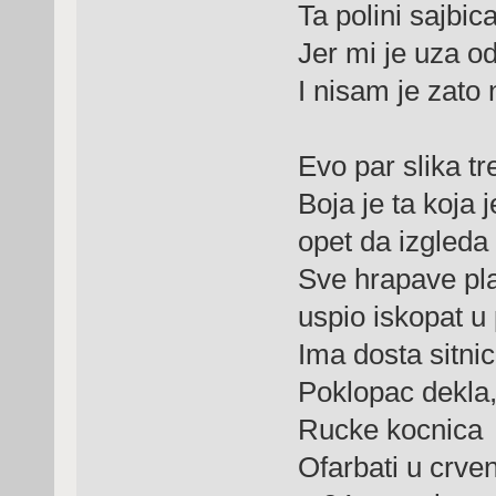
Ta polini sajbic
Jer mi je uza od
I nisam je zato 
Evo par slika tr
Boja je ta koja 
opet da izgleda 
Sve hrapave pla
uspio iskopat u 
Ima dosta sitnic
Poklopac dekla,
Rucke kocnica
Ofarbati u crve