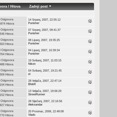
vora
/
Hitova
Zadnji post
 Odgovora
14 Srpanj, 2007, 22:55:12
Punisher
6974 Hitova
 Odgovora
07 Srpanj, 2007, 09:41:37
Punisher
546 Hitova
 Odgovora
08 Lipanj, 2007, 19:35:25
Punisher
563 Hitova
8 Odgovora
04 Lipanj, 2007, 10:39:34
Punisher
764 Hitova
4 Odgovora
19 Svibanj, 2007, 11:03:15
Nikon
488 Hitova
 Odgovora
04 Svibanj, 2007, 19:21:45
el
309 Hitova
 Odgovora
28 Veljača, 2007, 22:47:14
BiVeR
104 Hitova
 Odgovora
13 Veljača, 2007, 19:06:29
StreetRunner
152 Hitova
 Odgovora
28 Siječanj, 2007, 22:16:56
Aleksandar
827 Hitova
 Odgovora
20 Prosinac, 2006, 22:48:08
Vlado
770 Hitova