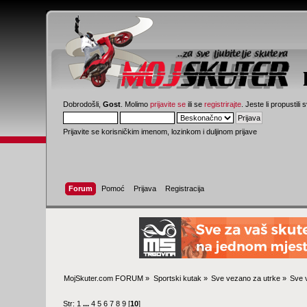
Dobrodošli,
Gost
. Molimo
prijavite se
ili se
registrirajte
. Jeste li propustili 
Prijavite se korisničkim imenom, lozinkom i duljinom prijave
Forum
Pomoć
Prijava
Registracija
MojSkuter.com FORUM
»
Sportski kutak
»
Sve vezano za utrke
»
Sve 
Str:
1
...
4
5
6
7
8
9
[
10
]