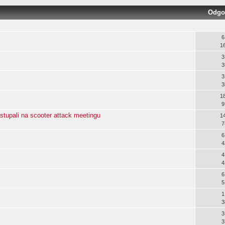
Odgo
6
1
3
3
3
3
1
9
astupali na scooter attack meetingu
1
7
6
4
4
4
6
5
1
3
3
3