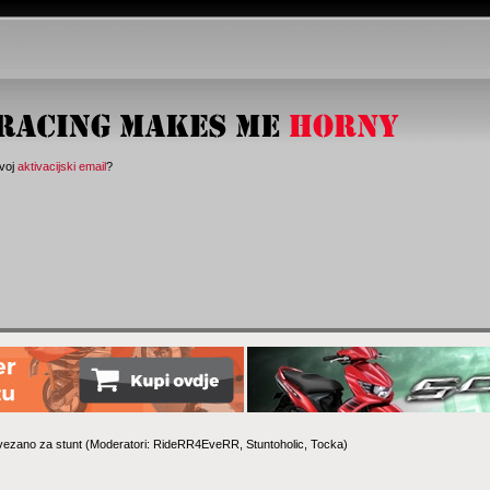
svoj
aktivacijski email
?
vezano za stunt
(Moderatori:
RideRR4EveRR
,
Stuntoholic
,
Tocka
)