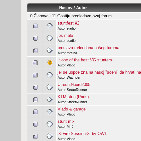
Naslov
/
Autor
0 Članova i 11 Gostiju pregledava ovaj forum.
stuntfest #2
Autor
eladio
jos malo
Autor
eladio
proslava rođendana našeg foruma.
Autor
mrcina
.:.one of the best VG stunters.:.
Autor
Vlado
jel se uopce zna na nasoj "sceni" da hrvati n
Autor
Waynder
UtrechtNoord2005
Autor
StreetRunner
KTM stunt(Paris)
Autor
StreetRunner
Vlado & garage
Autor
Vlado
stunt mix
Autor
Mr J
>>Fire Session<< by OWT
Autor
Vlado