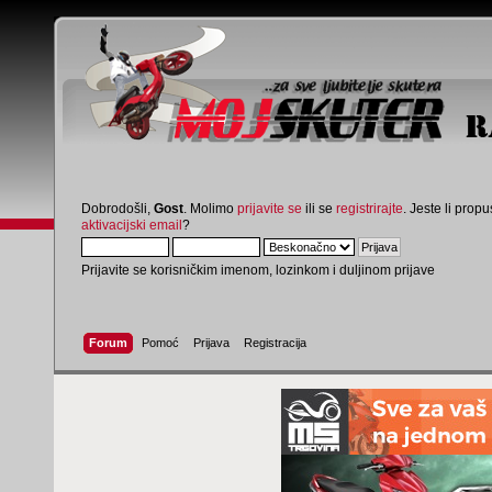
Dobrodošli,
Gost
. Molimo
prijavite se
ili se
registrirajte
. Jeste li propus
aktivacijski email
?
Prijavite se korisničkim imenom, lozinkom i duljinom prijave
Forum
Pomoć
Prijava
Registracija