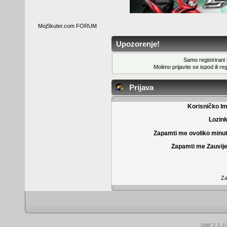
MojSkuter.com FORUM
Upozorenje!
Samo registrirani k
Molimo prijavite se ispod ili
reg
Prijava
Korisničko I
Lozin
Zapamti me ovoliko minu
Zapamti me Zauvije
Za
SMF 2.0.1