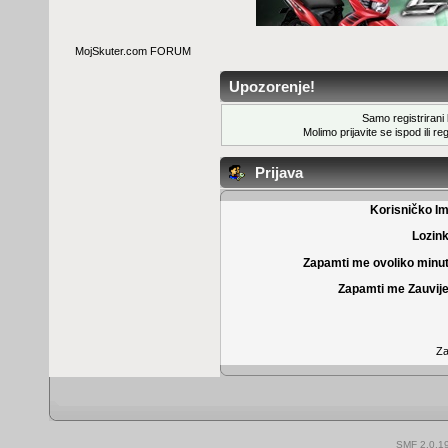
MojSkuter.com FORUM
Upozorenje!
Samo registrirani k
Molimo prijavite se ispod ili
reg
Prijava
Korisničko I
Lozin
Zapamti me ovoliko minu
Zapamti me Zauvije
Za
SMF 2.0.1