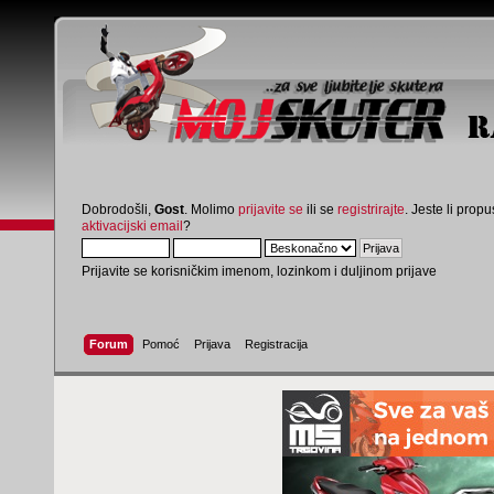
Dobrodošli,
Gost
. Molimo
prijavite se
ili se
registrirajte
. Jeste li propus
aktivacijski email
?
Prijavite se korisničkim imenom, lozinkom i duljinom prijave
Forum
Pomoć
Prijava
Registracija