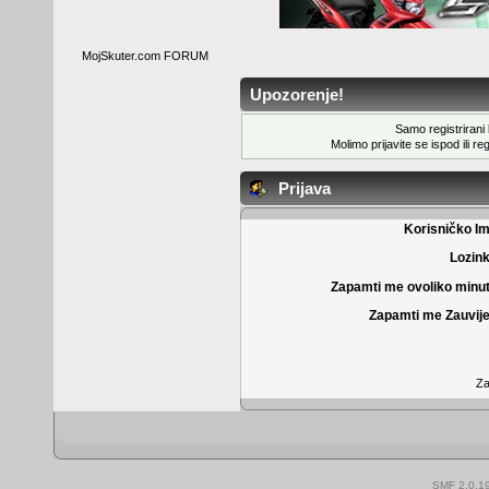
MojSkuter.com FORUM
Upozorenje!
Samo registrirani k
Molimo prijavite se ispod ili
reg
Prijava
Korisničko I
Lozin
Zapamti me ovoliko minu
Zapamti me Zauvije
Za
SMF 2.0.1