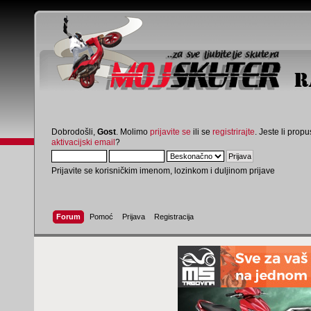
Dobrodošli,
Gost
. Molimo
prijavite se
ili se
registrirajte
. Jeste li propus
aktivacijski email
?
Prijavite se korisničkim imenom, lozinkom i duljinom prijave
Forum
Pomoć
Prijava
Registracija