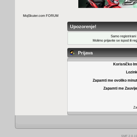
MojSkuter.com FORUM
Upozorenje!
Samo registrirani k
Molimo prijavite se ispod ili
reg
Prijava
Korisničko I
Lozin
Zapamti me ovoliko minu
Zapamti me Zauvije
Za
SMF 2.0.1