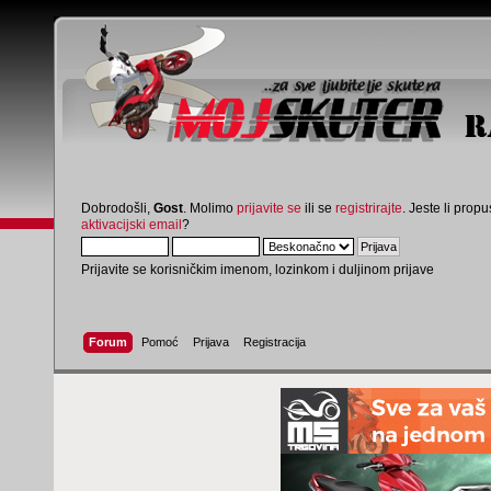
Dobrodošli,
Gost
. Molimo
prijavite se
ili se
registrirajte
. Jeste li propus
aktivacijski email
?
Prijavite se korisničkim imenom, lozinkom i duljinom prijave
Forum
Pomoć
Prijava
Registracija