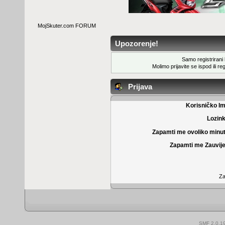
MojSkuter.com FORUM
Upozorenje!
Samo registrirani k
Molimo prijavite se ispod ili
reg
Prijava
Korisničko I
Lozin
Zapamti me ovoliko minu
Zapamti me Zauvije
Za
SMF 2.0.1