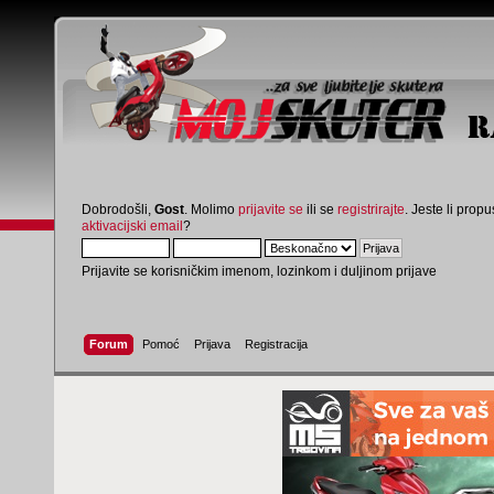
Dobrodošli,
Gost
. Molimo
prijavite se
ili se
registrirajte
. Jeste li propus
aktivacijski email
?
Prijavite se korisničkim imenom, lozinkom i duljinom prijave
Forum
Pomoć
Prijava
Registracija