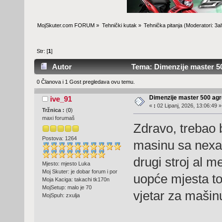
MojSkuter.com FORUM
»
Tehnički kutak
»
Tehnička pitanja
(Moderatori:
3al
Str: [
1
]
Autor
Tema: Dimenzije master 50
0 Članova i 1 Gost pregledava ovu temu.
Dimenzije master 500 ag
ive_91
«
:
02 Lipanj, 2026, 13:06:49 »
Tržnica :
(
0
)
maxi forumaš
Zdravo, trebao 
Postova: 1264
masinu sa nexa 5
drugi stroj al 
Mjesto: mjesto Luka
Moj Skuter: je dobar forum i por
uopće mjesta to
Moja Kaciga: takachi tk170n
MojSetup: malo je 70
vjetar za mašin
MojSpuh: zxulja