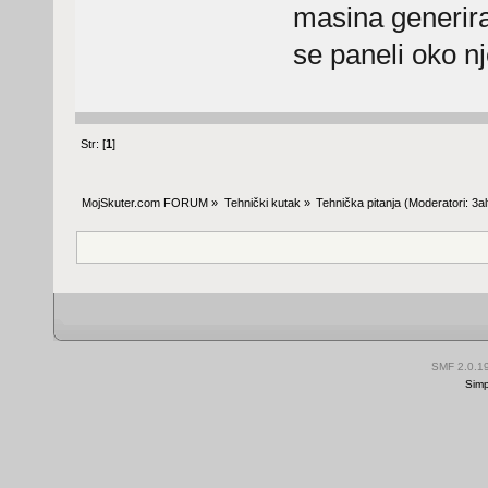
masina generira
se paneli oko nj
Str: [
1
]
MojSkuter.com FORUM
»
Tehnički kutak
»
Tehnička pitanja
(Moderatori:
3al
SMF 2.0.1
Simp