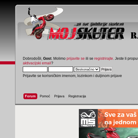
Dobrodošli,
Gost
. Molimo
prijavite se
ili se
registrirajte
. Jeste li propus
aktivacijski email
?
Prijavite se korisničkim imenom, lozinkom i duljinom prijave
Forum
Pomoć
Prijava
Registracija