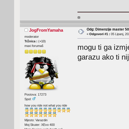
🙈
Odg: Dimenzije master 50
JogFromYamaha
«
Odgovori #1 :
05 Lipanj, 20
moderator
Tržnica :
(
+10
)
mogu ti ga izmje
maxi forumaš
garazu ako ti ni
Postova: 17273
Spol:
how you ride not what you ride
Mjesto: Varazdin
Moj Skuter: XEvo 400