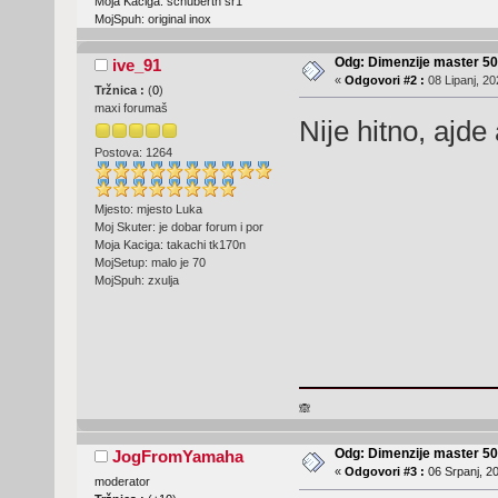
Moja Kaciga: schuberth sr1
MojSpuh: original inox
Odg: Dimenzije master 50
ive_91
«
Odgovori #2 :
08 Lipanj, 20
Tržnica :
(
0
)
maxi forumaš
Nije hitno, ajde
Postova: 1264
Mjesto: mjesto Luka
Moj Skuter: je dobar forum i por
Moja Kaciga: takachi tk170n
MojSetup: malo je 70
MojSpuh: zxulja
🙈
Odg: Dimenzije master 50
JogFromYamaha
«
Odgovori #3 :
06 Srpanj, 20
moderator