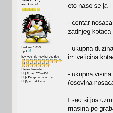
Tržnica :
(
+10
)
eto naso se ja i 
maxi forumaš
- centar nosac
zadnjeg kotaca
- ukupna duzina
Postova: 17273
Spol:
im velicina kot
how you ride not what you ride
Mjesto: Varazdin
- ukupna visina 
Moj Skuter: XEvo 400
Moja Kaciga: schuberth sr1
(osovina nosac
MojSpuh: original inox
I sad si jos uzm
masina po graba