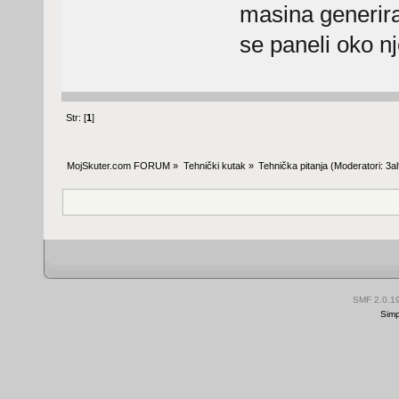
masina generira
se paneli oko nj
Str: [
1
]
MojSkuter.com FORUM
»
Tehnički kutak
»
Tehnička pitanja
(Moderatori:
3al
SMF 2.0.1
Simp