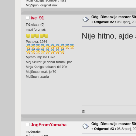
Moja Kaciga: schuberth sr1
MojSpuh: original inox
Odg: Dimenzije master 50
ive_91
«
Odgovori #2 :
08 Lipanj, 20
Tržnica :
(
0
)
maxi forumaš
Nije hitno, ajde
Postova: 1264
Mjesto: mjesto Luka
Moj Skuter: je dobar forum i por
Moja Kaciga: takachi tk170n
MojSetup: malo je 70
MojSpuh: zxulja
🙈
Odg: Dimenzije master 50
JogFromYamaha
«
Odgovori #3 :
06 Srpanj, 20
moderator