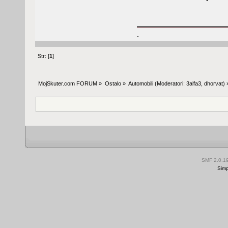
-
Str: [
1
]
MojSkuter.com FORUM
»
Ostalo
»
Automobili
(Moderatori:
3alfa3
,
dhorvat
) 
SMF 2.0.1
Simp