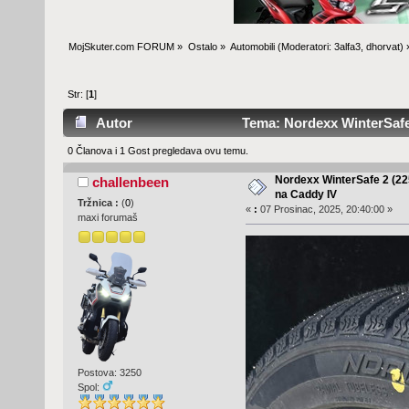
MojSkuter.com FORUM
»
Ostalo
»
Automobili
(Moderatori:
3alfa3
,
dhorvat
) 
Str: [
1
]
Autor
Tema: Nordexx WinterSafe 
0 Članova i 1 Gost pregledava ovu temu.
Nordexx WinterSafe 2 (2
challenbeen
na Caddy IV
Tržnica :
(
0
)
«
:
07 Prosinac, 2025, 20:40:00 »
maxi forumaš
Postova: 3250
Spol: