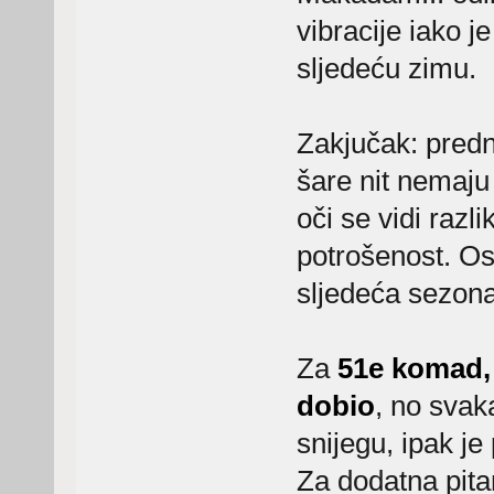
vibracije iako j
sljedeću zimu.
Zakjučak: pred
šare nit nemaju
oči se vidi razli
potrošenost. Ost
sljedeća sezona
Za
51e komad,
dobio
, no svak
snijegu, ipak 
Za dodatna pita