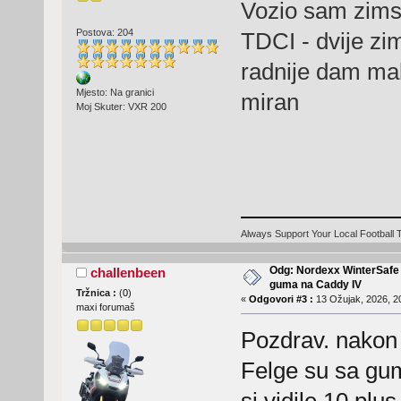
Vozio sam zims
Postova: 204
TDCI - dvije zim
radnije dam mal
Mjesto: Na granici
miran
Moj Skuter: VXR 200
Always Support Your Local Football
Odg: Nordexx WinterSafe 
challenbeen
guma na Caddy IV
Tržnica :
(
0
)
«
Odgovori #3 :
13 Ožujak, 2026, 2
maxi forumaš
Pozdrav. nakon
Felge su sa gu