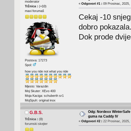
moderator
«
Odgovori #1 :
09 Prosinac, 2025, 
Tržnica :
(
+10
)
maxi forumaš
Cekaj -10 snjeg
dobro pokazala
Dok prode dvije
Postova: 17273
Spol:
how you ride not what you ride
Mjesto: Varazdin
Moj Skuter: XEvo 400
Moja Kaciga: schuberth sr1
MojSpuh: original inox
Odg: Nordexx WinterSafe 
G.B.S.
guma na Caddy IV
Tržnica :
(
0
)
«
Odgovori #2 :
22 Prosinac, 2025, 
forumski skejter