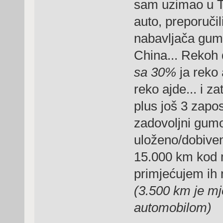
sam uzimao u To
auto, preporuči
nabavljača gume
China... Rekoh 
sa 30%
ja reko 
reko ajde... i za
plus još 3 zapos
zadovoljni gum
uloženo/dobiveno
15.000 km kod 
primjećujem ih 
(3.500 km je mj
automobilom)