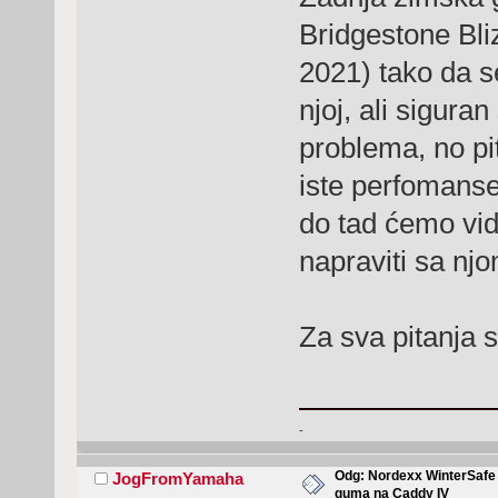
Bridgestone Bl
2021) tako da s
njoj, ali sigur
problema, no pi
iste perfomanse
do tad ćemo vidi
napraviti sa nj
Za sva pitanja 
-
Odg: Nordexx WinterSafe 
JogFromYamaha
guma na Caddy IV