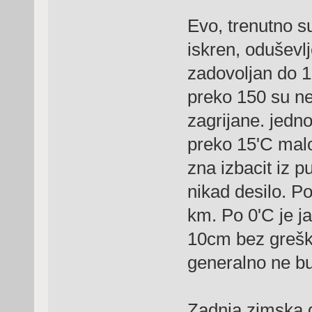
Evo, trenutno 
iskren, odušev
zadovoljan do 1
preko 150 su nes
zagrijane. jedn
preko 15'C malo
zna izbacit iz p
nikad desilo. Po
km. Po 0'C je j
10cm bez grešk
generalno ne bu
Zadnja zimska 