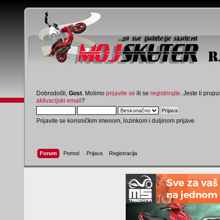
Dobrodošli,
Gost
. Molimo
prijavite se
ili se
registrirajte
. Jeste li propus
aktivacijski email
?
Prijavite se korisničkim imenom, lozinkom i duljinom prijave
Forum
Pomoć
Prijava
Registracija