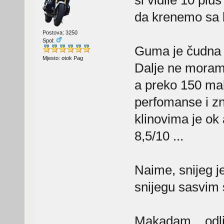
si vidile 10 pl
da krenemo sa 
Postova: 3250
Spol:
Guma je čudna i
Mjesto: otok Pag
Dalje ne moramo
a preko 150 mal
perfomanse i zn
klinovima je ok 
8,5/10 ...
Naime, snijeg j
snijegu sasvim 
Makadam... odl