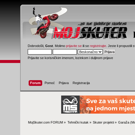
Dobrodošli,
Gost
. Molimo
prijavite se
ili se
registrirajte
. Jeste li propustili 
Prijavite se korisničkim imenom, lozinkom i duljinom prijave
Forum
Pomoć
Prijava
Registracija
MojSkuter.com FORUM
»
Tehnički kutak
»
Skuter projekti
»
Garaža
(Mo