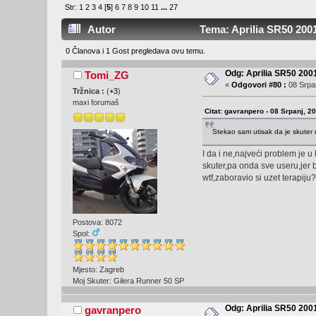
Str:
1
2
3
4
[
5
]
6
7
8
9
10
11
...
27
Autor
Tema: Aprilia SR50 2001
0 Članova i 1 Gost pregledava ovu temu.
Odg: Aprilia SR50 2001
Tomi_ZG
«
Odgovori #80 :
08 Srpan
Tržnica :
(
+3
)
maxi forumaš
Citat: gavranpero - 08 Srpanj, 2
Stekao sam utisak da je skuter
I da i ne,najveći problem je u
skuter,pa onda sve useru,jer 
wtf,zaboravio si uzet terapiju?
Postova: 8072
Spol:
Mjesto: Zagreb
Moj Skuter: Gilera Runner 50 SP
Odg: Aprilia SR50 2001
gavranpero