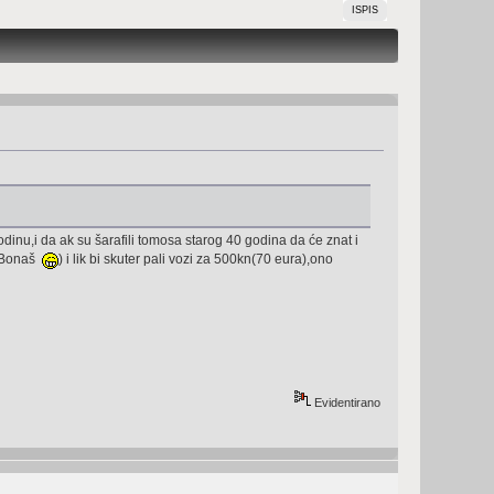
ISPIS
odinu,i da ak su šarafili tomosa starog 40 godina da će znat i
i Bonaš
) i lik bi skuter pali vozi za 500kn(70 eura),ono
Evidentirano