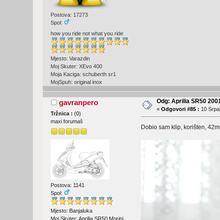
Postova: 17273
Spol:
how you ride not what you ride
Mjesto: Varazdin
Moj Skuter: XEvo 400
Moja Kaciga: schuberth sr1
MojSpuh: original inox
Odg: Aprilia SR50 2001
gavranpero
«
Odgovori #85 :
10 Srpan
Tržnica :
(
0
)
maxi forumaš
Dobio sam klip, korišten, 42m
Postova: 1141
Spol:
Mjesto: Banjaluka
Moj Skuter: Aprilia SR50 Morini