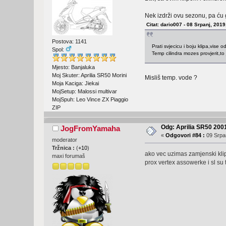
Nek izdrži ovu sezonu, pa ću g
Citat: dario007 - 08 Srpanj, 2019
Postova: 1141
Prati svjecicu i boju klipa,vise 
Spol:
Temp cilindra mozes provjerit,to 
Mjesto: Banjaluka
Moj Skuter: Aprilia SR50 Morini
Misliš temp. vode ?
Moja Kaciga: Jiekai
MojSetup: Malossi multivar
MojSpuh: Leo Vince ZX Piaggio
ZIP
Odg: Aprilia SR50 2001
JogFromYamaha
«
Odgovori #84 :
09 Srpan
moderator
Tržnica :
(
+10
)
ako vec uzimas zamjenski kli
maxi forumaš
prox vertex assowerke i sl su 