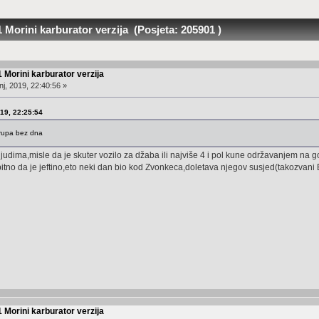
 Morini karburator verzija (Posjeta: 205901 )
 Morini karburator verzija
j, 2019, 22:40:56 »
019, 22:25:54
 rupa bez dna
 ljudima,misle da je skuter vozilo za džaba ili najviše 4 i pol kune održavanjem na g
bitno da je jeftino,eto neki dan bio kod Zvonkeca,doletava njegov susjed(takozvan
 Morini karburator verzija