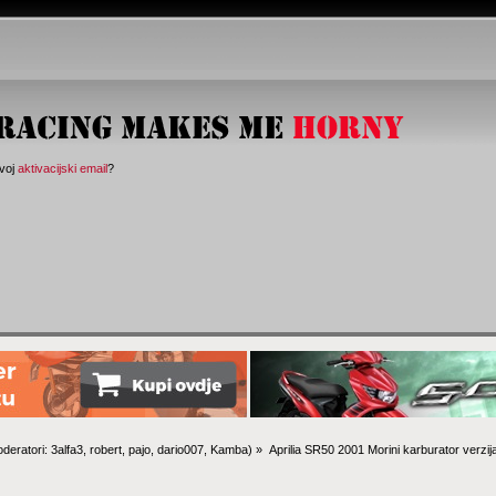
svoj
aktivacijski email
?
deratori:
3alfa3
,
robert
,
pajo
,
dario007
,
Kamba
) »
Aprilia SR50 2001 Morini karburator verzij