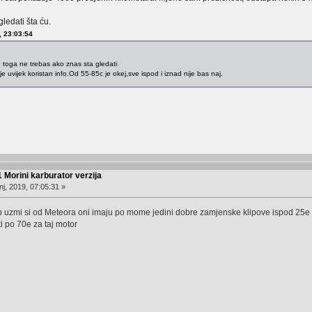
ledati šta ću.
, 23:03:54
od toga ne trebas ako znas sta gledati.
je uvijek koristan info.Od 55-85c je okej,sve ispod i iznad nije bas naj.
 Morini karburator verzija
j, 2019, 07:05:31 »
p uzmi si od Meteora oni imaju po mome jedini dobre zamjenske klipove ispod 25e
ti po 70e za taj motor