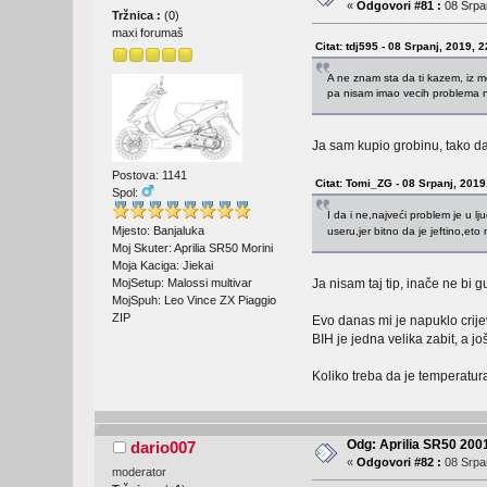
«
Odgovori #81 :
08 Srpan
Tržnica :
(
0
)
maxi forumaš
Citat: tdj595 - 08 Srpanj, 2019, 
A ne znam sta da ti kazem, iz mo
pa nisam imao vecih problema n
Ja sam kupio grobinu, tako da j
Postova: 1141
Citat: Tomi_ZG - 08 Srpanj, 2019
Spol:
I da i ne,najveći problem je u l
Mjesto: Banjaluka
useru,jer bitno da je jeftino,e
Moj Skuter: Aprilia SR50 Morini
Moja Kaciga: Jiekai
MojSetup: Malossi multivar
Ja nisam taj tip, inače ne bi 
MojSpuh: Leo Vince ZX Piaggio
ZIP
Evo danas mi je napuklo crije
BIH je jedna velika zabit, a j
Koliko treba da je temperatur
Odg: Aprilia SR50 2001
dario007
«
Odgovori #82 :
08 Srpan
moderator