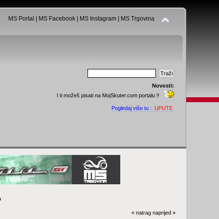
MS Portal
|
MS Facebook
|
MS Instagram
|
MS Trgovina
Novosti:
I ti možeš pisati na MojSkuter.com portalu !!
Pogledaj više tu :
UPUTE
a
« natrag
naprijed »