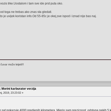
ozis trke.Uostalom i tam sve ide prst puta oko.
e od toga ne trebas ako znas sta gledati.
to je uvijek koristan info.Od 55-85c je okej,sve ispod i iznad nije bas naj.
čuvar može letjeti!!!
 Morini karburator verzija
j, 2019, 23:23:02 »
om sat pokazuje 4000 predjenih kilometara. Mjerio sam prezicnost, odstupa nekih 5 