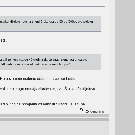
ermarket dijelove. evo ja u kuci 5 skutera od 50 do 500cc sve polovni
jedi.
 šarafili tomosa starog 40 godina da će znat i skuter,pa onda sve
i za 500kn(70 eura),ono wtf,zaboravio si uzet terapiju?
. Ne poznajem materiju dobro, ali sam se trudio.
litetno, nego nemaju nikakva crijeva. Što se tiče dijelova,
 bi htio da provjerim vrijednosti cilindra i auspuha.
Evidentirano