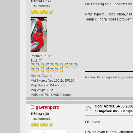
Tržnica :
(
+1
)
Ne zamaraj se glupostima,ne v
maxi forumaš
Prati svjecicu i boju klipa,vis
Temp cilindra mozes provjerit,
Postova: 7168
Spol:
Mjesto: Zagreb
Ne vozi brže nego što tvoj andeo 
Moj Skuter: Nrg 180,2x SP180
Moja Kaciga: X-lite x661
MojSetup: OEM+
MojSpuh: Pia-SM06,Jollymoto
Odg: Aprilia SR50 2001
gavranpero
«
Odgovori #83 :
08 Srpan
Tržnica :
(
0
)
maxi forumaš
Ok, hvala.
Btw, sa ovim klipom i cilindr