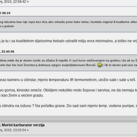
j, 2019, 22:58:42 »
22:38:10
g iskustva bas nije rupa bez dna ako odradis poso kako treba i kortistis original ili kvalitetne aft
i s jednim.
e tu i sa kvalitetnim dijelovima trebalo odvaliti milju evra minimalno, a toliko ne vri
, 22:40:56
judima,misle da je skuter vozilo za džaba ili najviše 4 i pol kune održavanjem na godinu,i da ak su
to neki dan bio kod Zvonkeca,doletava njegov susjed(takozvani Bonaš
) i lik bi skuter pali voz
gurao kameru u cilindar, mjerio temperaturu IR termometrom, uložio sate i sate u krš
vo goriva, kinesko smeće. Obidjem nekoliko moto šopova i servisa, ne da nemaju kva
oš kao živim u većem gradu.
a cilindra na izduvu ? Na početku grane. Do sad sam mjerio temp. vodene pumpe, sad
 Morini karburator verzija
j, 2019, 23:03:54 »