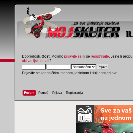
Dobrodošli,
Gost
. Molimo
prijavite se
ili se
registrirajte
. Jeste li propus
aktivacijski email
?
Prijavite se korisničkim imenom, lozinkom i duljinom prijave
Forum
Pomoć
Prijava
Registracija