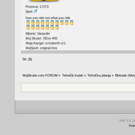
Postova: 17273
Spol:
how you ride not what you ride
Mjesto: Varazdin
Moj Skuter: XEvo 400
Moja Kaciga: schuberth sr1
MojSpuh: original inox
Str: [
1
]
MojSkuter.com FORUM
»
Tehnički kutak
»
Tehnička pitanja
»
Blokade
(Mod
SMF 2.0.1
Simp