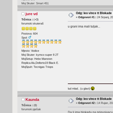
Moj Skuter: Smart 451
Odg: leo vince tt Blokade
jure vd
«
Odgovori #1 :
24 Srpanj, 20
Tržnica :
(
+3
)
forumski skuteraš
u grani ima mali tuljak...
Postova: 604
Spol:
Mjesto: Vodice
Moj Skuter: kymco super 8 2T
MojSetup: Hebo Manston
Replica Alu,Dellorto19 Black E.
MojSpuh: Tecnigas Triops
lud mlad.. (u glavi)
Odg: leo vince tt Blokade
Kaunda
«
Odgovori #2 :
14 Rujan, 20
Tržnica :
(
0
)
forumski pješak
Da li ima blokadu na prigusivac