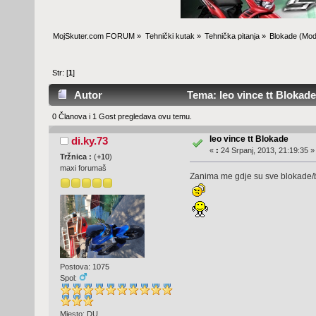
MojSkuter.com FORUM
»
Tehnički kutak
»
Tehnička pitanja
»
Blokade
(Mod
Str: [
1
]
Autor
Tema: leo vince tt Blokade
0 Članova i 1 Gost pregledava ovu temu.
leo vince tt Blokade
di.ky.73
«
:
24 Srpanj, 2013, 21:19:35 »
Tržnica :
(
+10
)
maxi forumaš
Zanima me gdje su sve blokade/
Postova: 1075
Spol:
Mjesto: DU