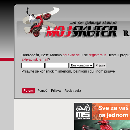
Dobrodošli,
Gost
. Molimo
prijavite se
ili se
registrirajte
. Jeste li propus
aktivacijski email
?
Prijavite se korisničkim imenom, lozinkom i duljinom prijave
Forum
Pomoć
Prijava
Registracija