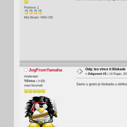
Postova: 1
Moj Skuter: NRG DD
Odg: leo vince tt Blokade
JogFromYamaha
«
Odgovori #3 :
14 Rujan, 20
moderator
Tržnica :
(
+10
)
Samo u grani je blokada u obliku
maxi forumaš