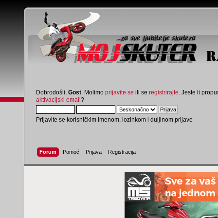
Dobrodošli,
Gost
. Molimo
prijavite se
ili se
registrirajte
. Jeste li propus
aktivacijski email
?
Prijavite se korisničkim imenom, lozinkom i duljinom prijave
Forum
Pomoć
Prijava
Registracija