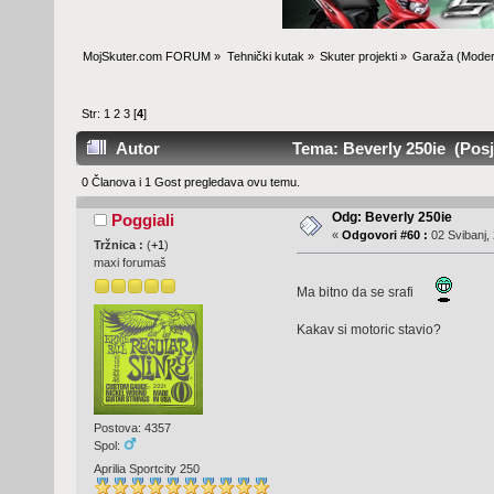
MojSkuter.com FORUM
»
Tehnički kutak
»
Skuter projekti
»
Garaža
(Moder
Str:
1
2
3
[
4
]
Autor
Tema: Beverly 250ie (Posje
0 Članova i 1 Gost pregledava ovu temu.
Odg: Beverly 250ie
Poggiali
«
Odgovori #60 :
02 Svibanj, 
Tržnica :
(
+1
)
maxi forumaš
Ma bitno da se srafi
Kakav si motoric stavio?
Postova: 4357
Spol:
Aprilia Sportcity 250