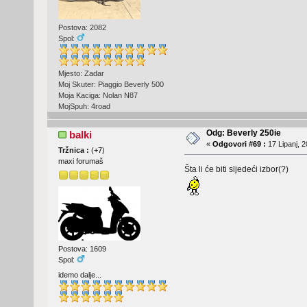
Postova: 2082
Spol:
Mjesto: Zadar
Moj Skuter: Piaggio Beverly 500
Moja Kaciga: Nolan N87
MojSpuh: 4road
Odg: Beverly 250ie
balki
«
Odgovori #69 :
17 Lipanj, 2
Tržnica :
(
+7
)
maxi forumaš
Šta li će biti sljedeći izbor(?)
Postova: 1609
Spol:
idemo dalje...