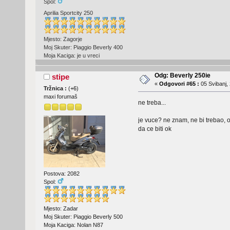
Spol:
Aprilia Sportcity 250
Mjesto: Zagorje
Moj Skuter: Piaggio Beverly 400
Moja Kaciga: je u vreci
Odg: Beverly 250ie
stipe
«
Odgovori #65 :
05 Svibanj, 
Tržnica :
(
+6
)
maxi forumaš
ne treba...
je vuce? ne znam, ne bi trebao, ob
da ce biti ok
Postova: 2082
Spol:
Mjesto: Zadar
Moj Skuter: Piaggio Beverly 500
Moja Kaciga: Nolan N87