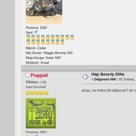
Postova: 2082
Spol:
Mjesto: Zadar
Moj Skuter: Piaggio Beverly 500
Moja Kaciga: Nolan N87
MojSpuh: 4road
Odg: Beverly 250ie
Poggiali
«
Odgovori #64 :
05 Svibanj, 
Tržnica :
(
+1
)
maxi forumaš
ahaa, ne treba bit otkljucan? jel 
Postova: 4357