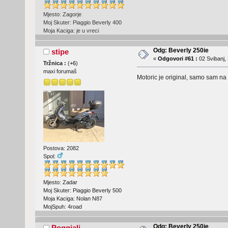
Mjesto: Zagorje
Moj Skuter: Piaggio Beverly 400
Moja Kaciga: je u vreci
Odg: Beverly 250ie
stipe
«
Odgovori #61 :
02 Svibanj, 
Tržnica :
(
+6
)
maxi forumaš
Motoric je original, samo sam na 
Postova: 2082
Spol:
Mjesto: Zadar
Moj Skuter: Piaggio Beverly 500
Moja Kaciga: Nolan N87
MojSpuh: 4road
Odg: Beverly 250ie
Poggiali