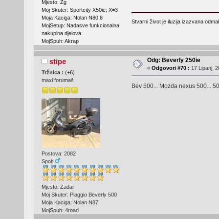
Mjesto: Zg
Moj Skuter: Sportcity X50ie; X=3
Moja Kaciga: Nolan N80.8
Stvarni život je iluzija izazvana odm
MojSetup: Nadasve funkcionalna
nakupina djelova
MojSpuh: Akrap
Odg: Beverly 250ie
stipe
«
Odgovori #70 :
17 Lipanj, 2
Tržnica :
(
+6
)
maxi forumaš
Bev 500... Mozda nexus 500... 500t
Postova: 2082
Spol:
Mjesto: Zadar
Moj Skuter: Piaggio Beverly 500
Moja Kaciga: Nolan N87
MojSpuh: 4road