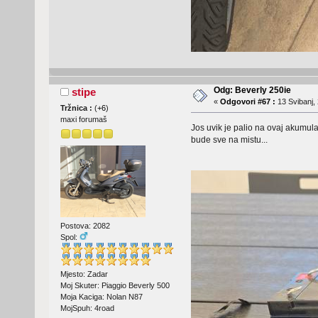
Odg: Beverly 250ie
stipe
«
Odgovori #67 :
13 Svibanj, 
Tržnica :
(
+6
)
maxi forumaš
Jos uvik je palio na ovaj akumula
bude sve na mistu...
Postova: 2082
Spol:
Mjesto: Zadar
Moj Skuter: Piaggio Beverly 500
Moja Kaciga: Nolan N87
MojSpuh: 4road