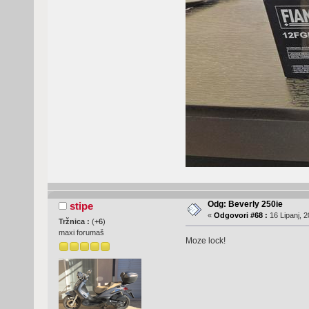
Odg: Beverly 250ie
stipe
«
Odgovori #68 :
16 Lipanj, 2
Tržnica :
(
+6
)
maxi forumaš
Moze lock!