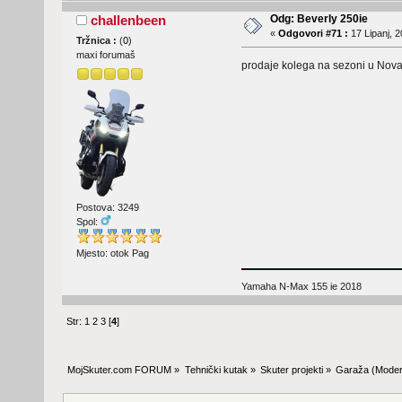
Odg: Beverly 250ie
challenbeen
«
Odgovori #71 :
17 Lipanj, 2
Tržnica :
(
0
)
maxi forumaš
prodaje kolega na sezoni u Noval
Postova: 3249
Spol:
Mjesto: otok Pag
Yamaha N-Max 155 ie 2018
Str:
1
2
3
[
4
]
MojSkuter.com FORUM
»
Tehnički kutak
»
Skuter projekti
»
Garaža
(Moder