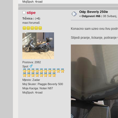
MojSpuh: 4road
Odg: Beverly 250ie
stipe
«
Odgovori #66 :
08 Svibanj, 
Tržnica :
(
+6
)
maxi forumaš
Konacno sam uzeo ovu livu podni
Slijedi pranje, lickanje, poliranje v
Postova: 2082
Spol:
Mjesto: Zadar
Moj Skuter: Piaggio Beverly 500
Moja Kaciga: Nolan N87
MojSpuh: 4road