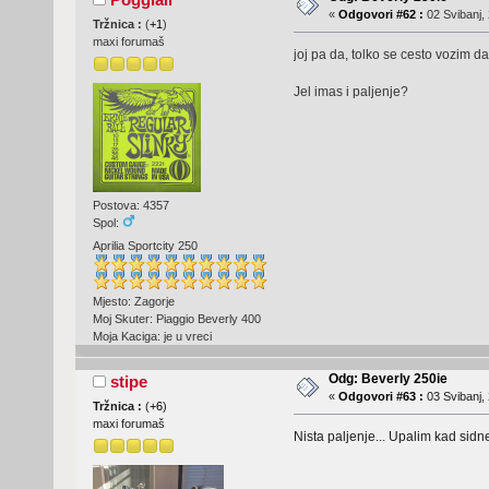
«
Odgovori #62 :
02 Svibanj, 
Tržnica :
(
+1
)
maxi forumaš
joj pa da, tolko se cesto vozim
Jel imas i paljenje?
Postova: 4357
Spol:
Aprilia Sportcity 250
Mjesto: Zagorje
Moj Skuter: Piaggio Beverly 400
Moja Kaciga: je u vreci
Odg: Beverly 250ie
stipe
«
Odgovori #63 :
03 Svibanj, 
Tržnica :
(
+6
)
maxi forumaš
Nista paljenje... Upalim kad sidn