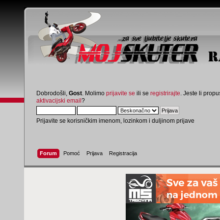
Dobrodošli,
Gost
. Molimo
prijavite se
ili se
registrirajte
. Jeste li propus
aktivacijski email
?
Prijavite se korisničkim imenom, lozinkom i duljinom prijave
Forum
Pomoć
Prijava
Registracija