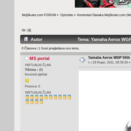
MojSkuter.com FORUM
»
Općenito
»
Komentari članaka MojSkuter.com
(Mo
Str: [
1
]
Autor
Tema: Yamaha Aerox WGP 5
0 Članova i 1 Gost pregledava ovu temu.
Yamaha Aerox WGP 50th 
MS portal
«
:
29 Rujan, 2011, 08:39:29 »
VIRTUALNI ČLAN
Tržnica :
(
0
)
forumski pješak
Postova: 0
VIRTUALNI ČLAN