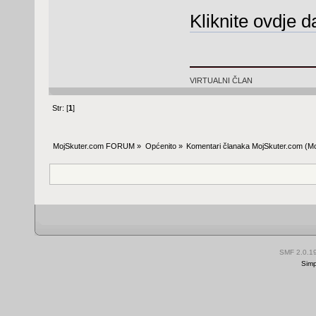
Kliknite ovdje d
VIRTUALNI ČLAN
Str: [
1
]
MojSkuter.com FORUM
»
Općenito
»
Komentari članaka MojSkuter.com
(Mo
SMF 2.0.1
Simp