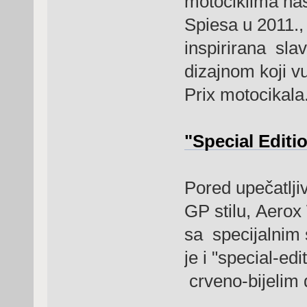
motociklima na
Spiesa u 2011.,
inspirirana sla
dizajnom koji v
Prix motocikala
"Special Editi
Pored upečatlji
GP stilu, Aerox
sa specijalnim 
je i "special-ed
crveno-bijelim 