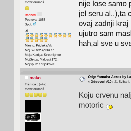
nije lose samo 
maxi forumaš
jel seru al..),ta
Banned!
Postova: 1055
ovaj zadnji kraj
Spol:
:))
ujutro sam mask
hah,al sve u s
Mjesto: Privlaka/Vk
Moj Skuter: Aprilia sr
Moja Kaciga: Streetfighter
MojSetup: Malossi 172...
MojSpuh: serijalkovic
Odg: Yamaha Aerox by La
mako
«
Odgovori #10 :
21 Svibanj, 
Tržnica :
(
+47
)
maxi forumaš
Koju crvenu nal
motoric