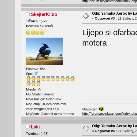
http://forum.mojskuter.com/index.php
Odg: Yamaha Aerox by La
SkejterKlido
«
Odgovori #3 :
21 Svibanj, 2
Tržnica :
(
+2
)
forumski skuteraš
Lijepo si ofarba
motora
Postova: 554
Spol:
Mjesto: Vir
Moj Skuter: Runner
Moja Kaciga: Nolan N62
MojSetup: Dr evo,delta,mhr
vario,wingbell,dell 17,5
Moj project
http://forum.mojskuter.com/index.php
MojSpuh: Giannelli extra chrome
Odg: Yamaha Aerox by La
Laki
«
Odgovori #4 :
21 Svibanj, 2
Tržnica :
(
+25
)