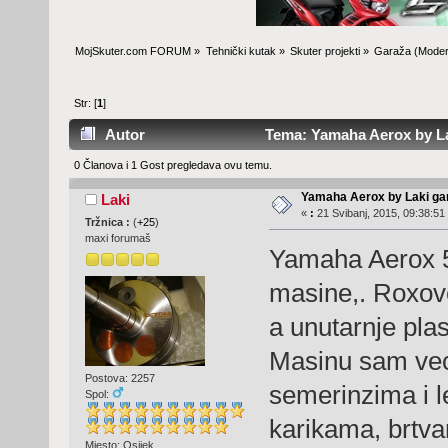
MojSkuter.com FORUM
»
Tehnički kutak
»
Skuter projekti
»
Garaža
(Moder
Str: [
1
]
Autor
Tema: Yamaha Aerox by Lak
0 Članova i 1 Gost pregledava ovu temu.
Yamaha Aerox by Laki ga
Laki
«
:
21 Svibanj, 2015, 09:38:51
Tržnica :
(
+25
)
maxi forumaš
Yamaha Aerox 5
masine,. Roxove 
a unutarnje plas
Masinu sam vec
Postova: 2257
semerinzima i l
Spol:
karikama, brtva
Mjesto: Osijek