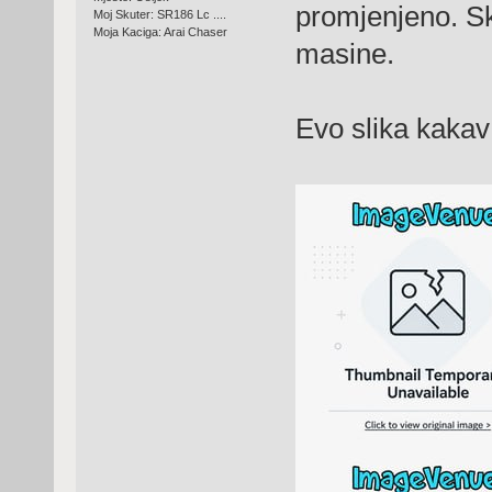
promjenjeno. Sku
Moj Skuter: SR186 Lc ....
Moja Kaciga: Arai Chaser
masine.
Evo slika kakav 