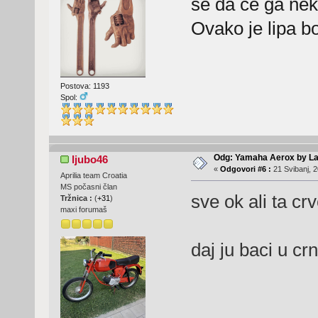
se da ce ga nek
Ovako je lipa b
Postova: 1193
Spol:
Odg: Yamaha Aerox by La
ljubo46
«
Odgovori #6 :
21 Svibanj, 2
Aprilia team Croatia
MS počasni član
sve ok ali ta cr
Tržnica :
(
+31
)
maxi forumaš
daj ju baci u crn