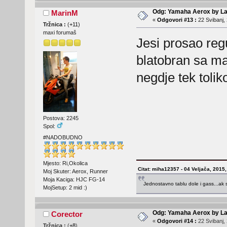
Odg: Yamaha Aerox by La
MarinM
«
Odgovori #13 :
22 Svibanj, 
Tržnica :
(
+11
)
maxi forumaš
Jesi prosao reg
blatobran sa ma
negdje tek tolik
Postova: 2245
Spol:
#NADOBUDNO
Mjesto: Ri,Okolica
Citat: miha12357 - 04 Veljača, 2015,
Moj Skuter: Aerox, Runner
Moja Kaciga: HJC FG-14
Jednostavno tablu dole i gass...ak 
MojSetup: 2 mid :)
Odg: Yamaha Aerox by La
Corector
«
Odgovori #14 :
22 Svibanj, 
Tržnica :
(
+8
)