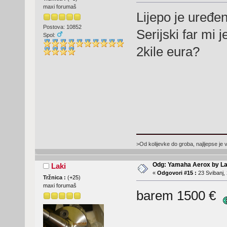
maxi forumaš
Lijepo je uređen
Postova: 10852
Serijski far mi j
Spol:
2kile eura?
>Od kolijevke do groba, najljepse je 
Odg: Yamaha Aerox by La
Laki
«
Odgovori #15 :
23 Svibanj, 
Tržnica :
(
+25
)
maxi forumaš
barem 1500 €