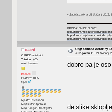
«
Zadnja izmjena: 21 Svibanj, 2015, 
PRODAJEM DIJELOVE
http://forum.mojskuter.com/index.php
http://forum.mojskuter.com/index.php
http://forum.mojskuter.com/index.php
Odg: Yamaha Aerox by La
dachi
«
Odgovori #1 :
21 Svibanj, 2
OPREZ na tržnici
Tržnica :
(
-2
)
dobro pa je o
maxi forumaš
Banned!
Postova: 1055
Spol:
:))
Mjesto: Privlaka/Vk
Moj Skuter: Aprilia sr
de slike skloplj
Moja Kaciga: Streetfighter