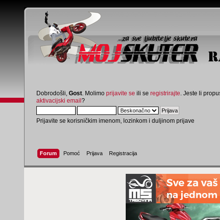
Dobrodošli,
Gost
. Molimo
prijavite se
ili se
registrirajte
. Jeste li propus
aktivacijski email
?
Prijavite se korisničkim imenom, lozinkom i duljinom prijave
Forum
Pomoć
Prijava
Registracija