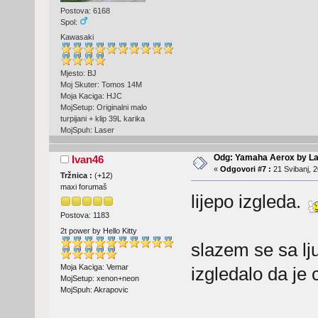
Postova: 6168
Spol:
Kawasaki
Mjesto: BJ
Moj Skuter: Tomos 14M
Moja Kaciga: HJC
MojSetup: Originalni malo
turpijani + klip 39L karika
MojSpuh: Laser
Odg: Yamaha Aerox by La
Ivan46
«
Odgovori #7 :
21 Svibanj, 2
Tržnica :
(
+12
)
maxi forumaš
lijepo izgleda.
Postova: 1183
2t power by Hello Kitty
slazem se sa lju
Moja Kaciga: Vemar
izgledalo da je 
MojSetup: xenon+neon
MojSpuh: Akrapovic