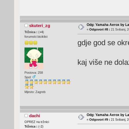
Odg: Yamaha Aerox by La
skuteri_zg
«
Odgovori #8 :
21 Svibanj, 2
Tržnica :
(
+4
)
forumski biciklist
gdje god se okr
kaj više ne do
Postova: 258
Spol:
Mjesto: Zagreb
Odg: Yamaha Aerox by La
dachi
«
Odgovori #9 :
21 Svibanj, 2
OPREZ na tržnici
Tržnica :
(
-2
)