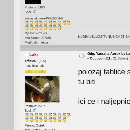
Postova: 1163
Spol:
servis skutera-0976568442
Mjesto: križevci
NUDIM USLUGE TUNNINGA 2T SKUT
Moj Skuter: SP180
MojSpuh: malossi
Odg: Yamaha Aerox by La
Laki
«
Odgovori #11 :
21 Svibanj, 
Tržnica :
(
+25
)
maxi forumaš
polozaj tablice 
tu biti
ici ce i naljepn
Postova: 2257
Spol:
Mjesto: Osijek