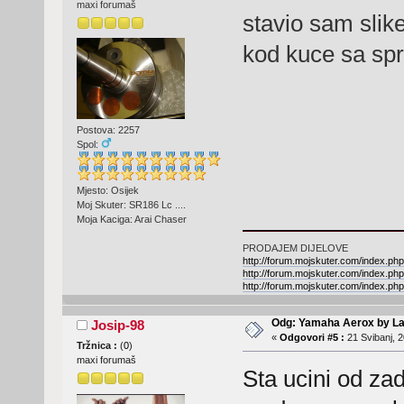
maxi forumaš
stavio sam slik
kod kuce sa sp
Postova: 2257
Spol:
Mjesto: Osijek
Moj Skuter: SR186 Lc ....
Moja Kaciga: Arai Chaser
PRODAJEM DIJELOVE
http://forum.mojskuter.com/index.php
http://forum.mojskuter.com/index.php
http://forum.mojskuter.com/index.php
Odg: Yamaha Aerox by La
Josip-98
«
Odgovori #5 :
21 Svibanj, 2
Tržnica :
(
0
)
maxi forumaš
Sta ucini od za