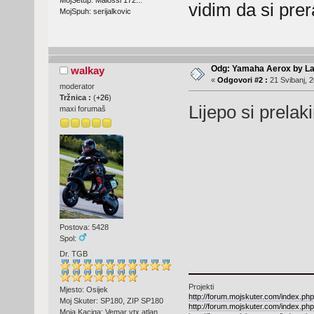
MojSetup: Malossi 172...
vidim da si pre
MojSpuh: serijalkovic
Odg: Yamaha Aerox by La
walkay
«
Odgovori #2 :
21 Svibanj, 2
moderator
Tržnica :
(
+26
)
Lijepo si prel
maxi forumaš
Postova: 5428
Spol:
Dr. TGB
Projekti
Mjesto: Osijek
http://forum.mojskuter.com/index.php
Moj Skuter: SP180, ZIP SP180
http://forum.mojskuter.com/index.php
Moja Kaciga: Vemar vtx atlan