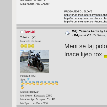
Moj Skuter: SR186 Lc ....
Moja Kaciga: Arai Chaser
PRODAJEM DIJELOVE
http://forum.mojskuter.com/index.php
http://forum.mojskuter.com/index.php
http://forum.mojskuter.com/index.php
Odg: Yamaha Aerox by La
Toni46
«
Odgovori #12 :
22 Svibanj, 
Tržnica :
(
+1
)
forumski skuteraš
Meni se taj pol
Inace lijep rox
Postova: 873
Spol:
Mjesto: Bjelovar
Moj Skuter: Kawasaki Z750
Moja Kaciga: Scorpion Exo R1
MojSpuh: LeoVince SBK